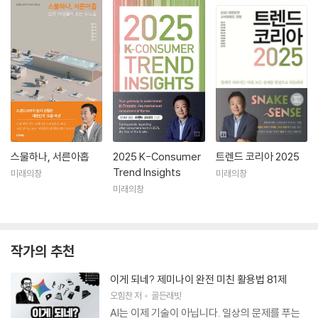
스물하나, 서른아홉
2025 K-Consumer
트렌드 코리아 2025
Trend Insights
미래의창
미래의창
미래의창
작가의 추천
이게 되네? 제미나이 완전 미친 활용법 81제
오힘찬
저
골든래빗
AI는 이제 기술이 아닙니다. 일상의 문제를 푸는