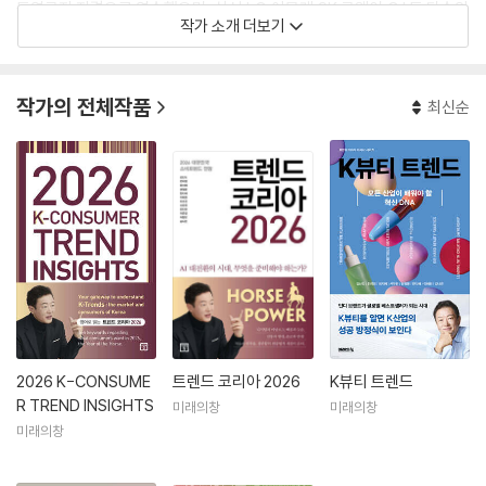
동연구자 자격으로 연수했으며, 삼성·LG·아모레·SK·코웨이·CJ 등 다수의
작가 소개 더보기
기업과 소비자 트렌드 발굴 및 신제품 개발 프로젝트를 수행하였다. 현재
이마트 ESG위원회 위원장, 한국수력원자력 홍보자문협의체 자문위원, 사
회공헌사업 심의위원, 피데스 개발 ‘공간보고서’ 자문위원을 맡고 있다.
작가의 전체작품
최신순
《한국경제》에 ‘최지혜의 트렌드 인사이트’, 《아시아경제》에 ‘트렌드 202
5’를 연재한다.
Jihye Choi, PhD in Consumer Science from DCS, SNU, works as
a research fellow at CTC. She has participated in many consult
ing projects with Korea’s leading companies such as Samsung
and LG, and gives public lectures on consumer trends. She cur
rently teaches consumer behavior and qualitative research m
ethodology at SNU. She contributes many articles and column
s to major Korean newspapers and media.
2026 K-CONSUME
트렌드 코리아 2026
K뷰티 트렌드
R TREND INSIGHTS
미래의창
미래의창
미래의창