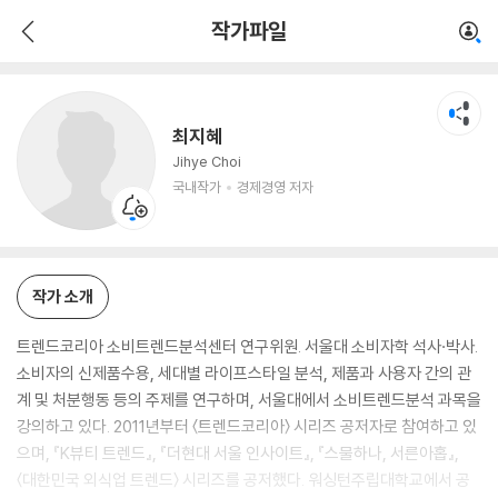
최지혜
작가파일
국내작가
경제경영 저자
최지혜
Jihye Choi
국내작가
경제경영 저자
작가 소개
트렌드코리아 소비트렌드분석센터 연구위원. 서울대 소비자학 석사·박사.
소비자의 신제품수용, 세대별 라이프스타일 분석, 제품과 사용자 간의 관
계 및 처분행동 등의 주제를 연구하며, 서울대에서 소비트렌드분석 과목을
강의하고 있다. 2011년부터 〈트렌드코리아〉 시리즈 공저자로 참여하고 있
으며, 『K뷰티 트렌드』, 『더현대 서울 인사이트』, 『스물하나, 서른아홉』,
〈대한민국 외식업 트렌드〉 시리즈를 공저했다. 워싱턴주립대학교에서 공