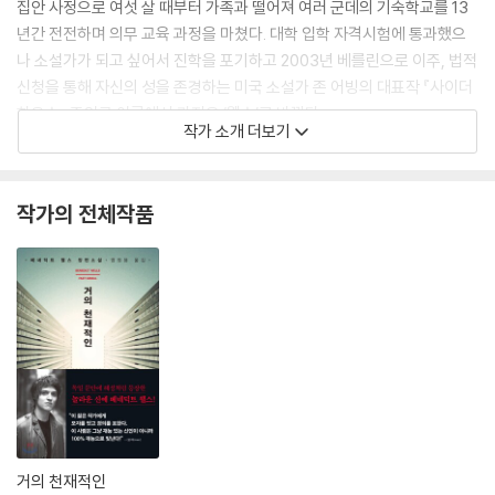
집안 사정으로 여섯 살 때부터 가족과 떨어져 여러 군데의 기숙학교를 13
년간 전전하며 의무 교육 과정을 마쳤다. 대학 입학 자격시험에 통과했으
나 소설가가 되고 싶어서 진학을 포기하고 2003년 베를린으로 이주, 법적
신청을 통해 자신의 성을 존경하는 미국 소설가 존 어빙의 대표작 『사이더
하우스』 주인공 이름에서 가져온 ‘웰스’로 바꿨다.
작가 소개 더보기
베를린에서 그는 4년간 아르바이트로 생계를 유지하며 독일의 거의 모든
출판사에 자신이 쓴 소설을 보냈으나 모두 거절당했다. 친구들이 대학을
작가의 전체작품
졸업하고 사회인이 되는 것을 보며 그는 자신이 “공식적으로 아무것도 해
내지 못한 루저”가 된 듯한 기분에 사로잡혀 영국으로 갈 계획을 세운다.
“적어도 외국으로 가면 ‘정상적인 삶’을 살아야 한다는 주위의 압박에서 벗
어날 수 있으니까. 그곳에서 웨이터 생활을 하더라도 계속 작가가 될 때까
지 글을 쓸 것이다”라고 결심한 그에게 그해 여름, 거짓말처럼 스위스로부
터 한 통의 전화가 걸려 온다. 디오게네스 출판사에서 3년에 1명만을 뽑는
신인 공모에 모인 약 9000편의 투고작 중 그의 소설이 최종 선정된 것이
다.
그렇게 웰스를 디오게네스 출판 사상 최연소 작가로 만들어준『베크의 마
거의 천재적인
지막 여름』(2008)이 출간되었다. 30대 후반의 록 뮤지션 로베르트 베크