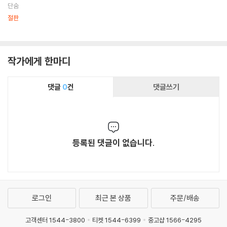
단숨
가 자신의 인생을 되돌아보고자 모든 걸 버리고 이스탄불로 무작정 떠나는
절판
이야기로서 ‘올해의 가장 흥미로운 데뷔작’이라는 평가를 받았고 2009년
독일 바이에른 예술진흥상을 수상했으며 현재 독일에서 영화화가 진행 중
이다. 그리고 웰스는 열아홉 살 무렵에 초고를 완성한 『망상가』(2009)를
두 번째 소설로 발표한다. 꿈에 부푼 스무 살의 주인공이 1주일 동안 겪는
작가에게 한마디
여러 사건들을 중심으로 대도시 베를린에서 방황하는 청춘군상의 모습을
그려낸 이 작품에는 막 독립하여 베를린에 정착한 그 당시 웰스 자신의 혼
댓글
0
건
댓글쓰기
란과 고독이 반영되어 있다는 평을 받았다.
그의 세 번째 장편소설 『거의 천재적인』(2011)은 ‘루저’로 살아가는 열일
곱 살 소년이 이름도 얼굴도 모르는 천재 과학자 아버지를 찾아 친구들과
함께 미국 서부 연안으로 가는 내용으로, 출간 이후 《슈피겔》이 선정한 올
등록된 댓글이 없습니다.
해의 베스트셀러 6위에 오르는 등 매체의 연이은 호평 속에서 상업적 성공
과 독자의 열렬한 반응을 얻었다. 이제 독일 문학계에서 가장 주목 받는 젊
은 작가로 첫손 꼽히게 된 그는 바르셀로나와 뮌헨을 오가며 네 번째 장편
소설을 쓰고 있다.
로그인
최근 본 상품
주문/배송
고객센터 1544-3800
티켓 1544-6399
중고샵 1566-4295