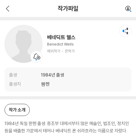
베네딕트 웰스
작가파일
해외작가
문학가
베네딕트 웰스
Benedict Wells
해외작가
문학가
출생
1984년 출생
출생지
뭰헨
작가 소개
1984년 독일 뮌헨 출생. 증조부 대에서부터 많은 예술인, 법조인, 정치인
등을 배출한 가문에서 태어나 베네딕트 폰 쉬라흐라는 이름으로 자랐다.