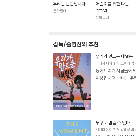
우리는 난민입니다
어린이를 위한 나는
말랄라
문학동네
문학동네
감독/출연진의 추천
우리가 만드는 내일은
바네사 나카테
저
소슬기
역
동아프리카 사람들이 맞
이상입니다. 그녀는 우
누구도 멈출 수 없다
멜린다 게이츠
저
강혜정
역