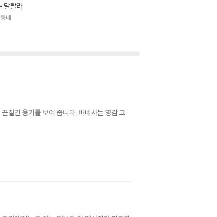
는 말랄라
학동네
끈질긴 용기를 보여 줍니다. 바네사는 영감 그