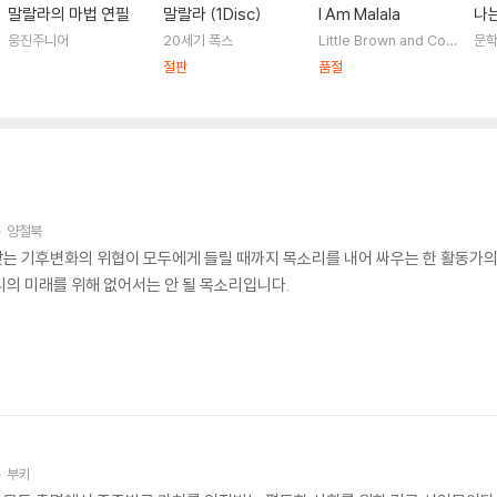
말랄라의 마법 연필
말랄라 (1Disc)
I Am Malala
나
웅진주니어
20세기 폭스
Little Brown and Co
문
mpany
절판
품절
양철북
는 기후변화의 위협이 모두에게 들릴 때까지 목소리를 내어 싸우는 한 활동가의 
리의 미래를 위해 없어서는 안 될 목소리입니다.
부키