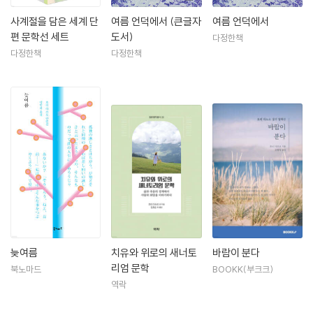
사계절을 담은 세계 단
여름 언덕에서 (큰글자
여름 언덕에서
편 문학선 세트
도서)
다정한책
다정한책
다정한책
늦여름
치유와 위로의 새너토
바람이 분다
리엄 문학
북노마드
BOOKK(부크크)
역락