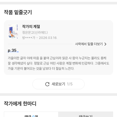
작품 밑줄긋기
작가의 계절
정은문고(신라애드)
방****가
2026.03.16.
사락에서 밑줄 더보기
p.35
가을이란 글자 아래 마음 을 붙여 근심이라 읽은 사 람이 누군지는 몰라도 용케
잘 생각해냈지 싶다. 정말로 근심 어린 사람은 계절 변화에 민감하다. 그중에서도
가을 기운이 불어오는 것을 남보다 더 절실히 느낀다.
새로보기
1/5
작가에게 한마디
댓글
0
건
댓글쓰기