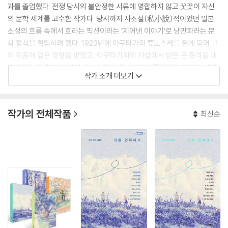
과를 졸업했다. 전쟁 당시의 불안정한 시류에 영합하지 않고 꿋꿋이 자신
의 문학 세계를 고수한 작가다. 당시까지 사소설(私小說)적이었던 일본
소설의 흐름 속에서 호리는 픽션이라는 ‘지어낸 이야기’로 낭만파라는 문
학 형식을 확립하려 했다. 1923년에 아쿠타가와 류노스케를 알게 되어 그
의 작품에 깊은 영향을 받았고, 아쿠타가와의 자살에서 받은 큰 충격을 대
학 졸업 논문 「아쿠타가와 류노스케론」 및 「성가족(聖家族)」에 담아냈다.
작가 소개 더보기
전쟁 말기부터 결핵 증상이 악화해 전후에는 거의 작품 활동을 중단한 채
49세의 나이로 사망했다. 그의 문학은 서정성이 높아 시의 감수성을 가지
고 있는 소설이라는 평가를 얻었다. 대표작으로는 「성가족(聖家族)」, 『아
작가의 전체작품
최신순
름다운 마을(美しい村)』, 「바람이 분다(風立ちぬ)」, 「광야(曠野)」 등이
있다. 이 대표작들에는 사랑을 통해 죽음을 넘어선 곳에서 진정한 생을 발
견하고자 하는 주제 의식이 드러나 있다.