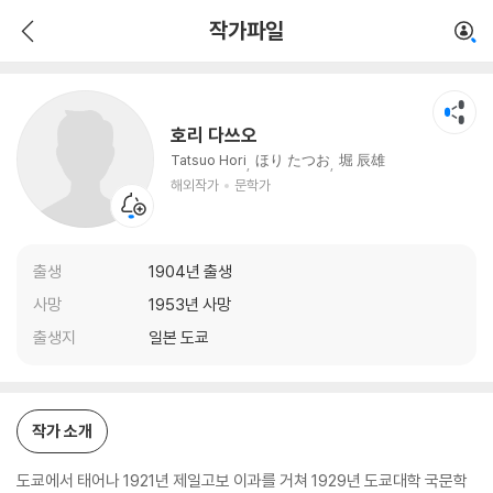
호리 다쓰오
작가파일
해외작가
문학가
호리 다쓰오
Tatsuo Hori
ほり たつお
堀 辰雄
해외작가
문학가
출생
1904년 출생
사망
1953년 사망
출생지
일본 도쿄
작가 소개
도쿄에서 태어나 1921년 제일고보 이과를 거쳐 1929년 도쿄대학 국문학