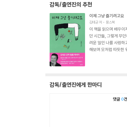
감독/출연진의 추천
이제 그냥 즐기려고요
김태균
저
몽스북
이 책을 읽으며 배우이
던 시간들, 그렇게 무
려운 일인 나를 사랑하
해보며 모처럼 따듯한 위
감독/출연진에게 한마디
댓글
0