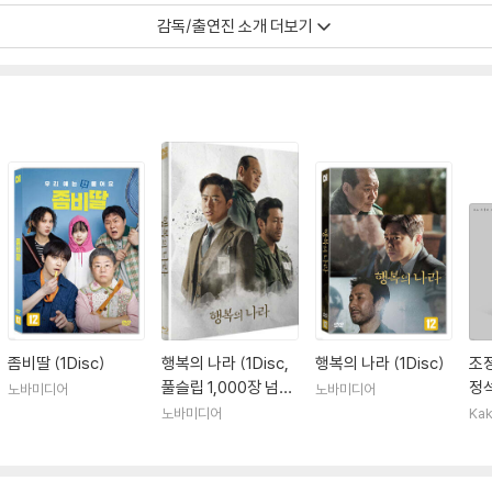
감독/출연진 소개 더보기
좀비딸 (1Disc)
행복의 나라 (1Disc,
행복의 나라 (1Disc)
조정
풀슬립 1,000장 넘버
정석
노바미디어
노바미디어
링 한정판) : 블루레이
노바미디어
Kak