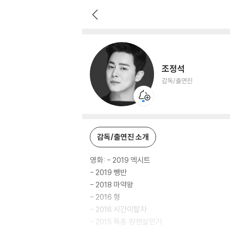
조정석
감독/출연진
조정석
감독/출연진
감독/출연진 소개
영화: - 2019 엑시트
- 2019 뺑반
- 2018 마약왕
- 2016 형
- 2016 시간이탈자
- 2015 특종:량첸살인기