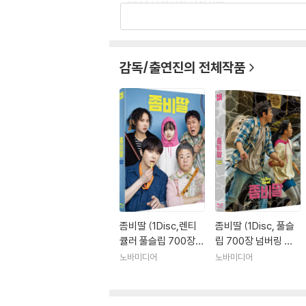
- 2014 나의사랑 나의신부
- 2014 역린
- 2013 관상
- 2012 구국의 철가방 강철대오
감독/출연진의 전체작품
- 2012 건축학개론
드라마: - 2019 SBS 녹두꽃
- 2017 MBC 투깝스
- 2016 SBS 질투의화신
- 2015 tvN 오 나의 귀신님
- 2013 KBS2 최고다 이순신
- 2012 MBC 더 킹 투하츠
- 2012 MBN 왓츠업
좀비딸 (1Disc,렌티
좀비딸 (1Disc, 풀슬
큘러 풀슬립 700장
립 700장 넘버링 한
넘버링 한정판) : 블루
정판) : 블루레이
노바미디어
노바미디어
레이