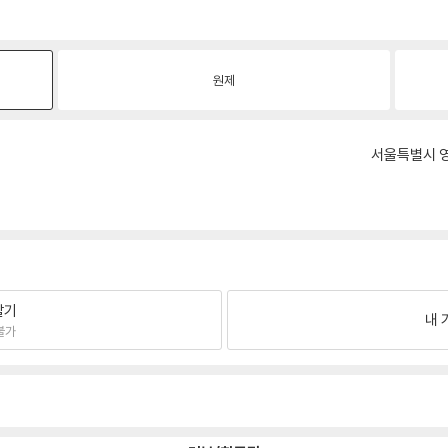
원제
서울특별시 영
팔기
내 
불가