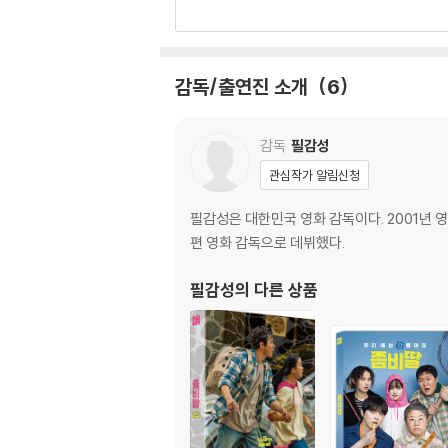
메이킹 (27분 46초)
인터뷰
조정석-정환 역 (9분 1초)
감독/출연진 소개
6
이정은-밤순 역 (8분 47초)
조여정-연화 역 (6분 15초)
윤경호-동배 역 (12분 3초)
감독
필감성
최유리-수아 역 (8분 14초)
관심작가 알림신청
필감성-감독 (22분 36초)
예고편 (1분 36초)
필감성은 대한민국 영화 감독이다. 2001년 영
편 영화 감독으로 데뷔했다.
● 장면 선택
필감성
의 다른 상품
● 설정
※ 서플먼트 내용은 제작사의 사정상 변경, 추가 