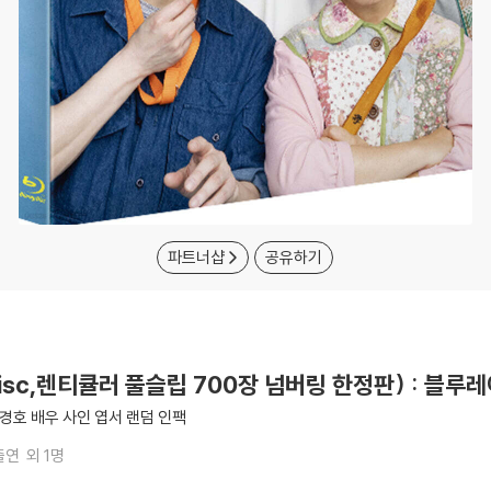
파트너샵
공유하기
isc,렌티큘러 풀슬립 700장 넘버링 한정판) : 블루
윤경호 배우 사인 엽서 랜덤 인팩
출연
외 1명