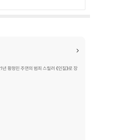
21년 황정민 주연의 범죄 스릴러 《인질》로 장