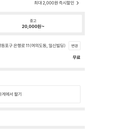
최대 2,000원 즉시할인
중고
20,000
원~
등포구 은행로 11(여의도동, 일신빌딩)
변경
무료
가게에서 팔기