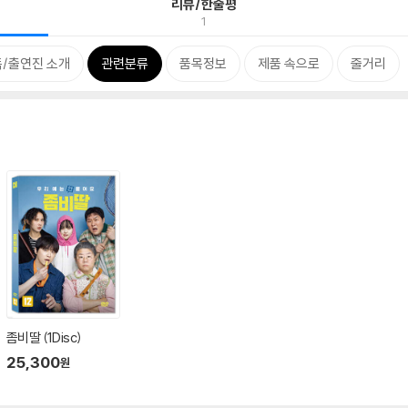
리뷰/한줄평
1
/출연진 소개
관련분류
품목정보
제품 속으로
줄거리
좀비딸 (1Disc)
25,300
원