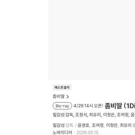
베스트셀러
좀비딸
좀비딸 (1D
4/29 14시 오픈!
Blu-ray
필감성 감독, 조정석, 최유리, 이정은, 조여정, 
필감성
감독
윤경호
조여정
이정은
최유리
노바미디어
2026.05.15.