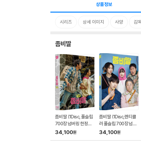
상품정보
시리즈
상세 이미지
사양
감독
좀비딸
좀비딸 (1Disc, 풀슬립
좀비딸 (1Disc,렌티큘
700장 넘버링 한정판)
러 풀슬립 700장 넘버
: 블루레이
링 한정판) : 블루레이
34,100
34,100
원
원