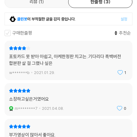
리뷰
1
한줄평
3
클린봇
이 부적절한 글을 감지 중입니다.
설정
구매한줄평
추천순
포토카드 못 받아 아쉽고, 아케한정판 치고는..기다리다 흑백버전
합본판 살 걸 그랬나 싶은
w*******b
2021.01.29.
1
소장하고싶은거였어요
m********7
2021.04.08.
0
부가영상이 많아서 좋아요.