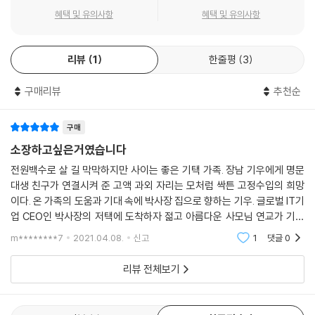
혜택 및 유의사항
혜택 및 유의사항
리뷰
1
한줄평
3
구매리뷰
추천순
구매
소장하고싶은거였습니다
전원백수로 살 길 막막하지만 사이는 좋은 기택 가족. 장남 기우에게 명문
대생 친구가 연결시켜 준 고액 과외 자리는 모처럼 싹튼 고정수입의 희망
이다. 온 가족의 도움과 기대 속에 박사장 집으로 향하는 기우. 글로벌 IT기
업 CEO인 박사장의 저택에 도착하자 젊고 아름다운 사모님 연교가 기우
를 맞이한다. 그러나 이렇게 시작된 두 가족의 만남 뒤로, 걷잡을 수 없는
m********7
2021.04.08.
신고
1
댓글
0
사건이 기다리고
리뷰 전체보기