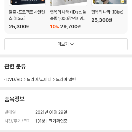
탈출 : 프로젝트 사일런
행복의 나라 (1Disc, 풀
행복의 나라 (1Disc)
스 (1Disc)
슬립 1,000장 넘버링
25,300
원
한정판) : 블루레이
25,300
10
29,700
%
원
원
더보기
관련 분류
DVD/BD
드라마/코미디
드라마 일반
품목정보
발매일
2021년 01월 29일
시간/무게/크기
131분 | 크기확인중