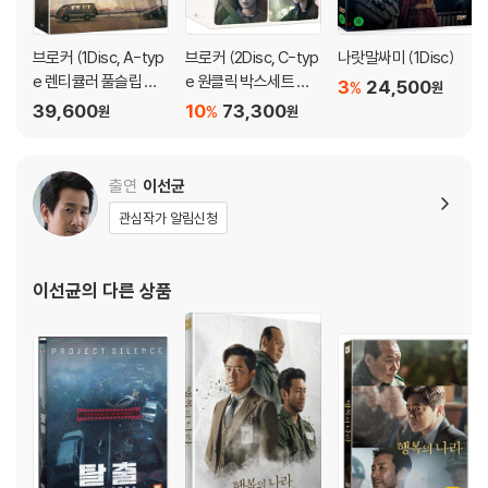
브로커 (1Disc, A-typ
브로커 (2Disc, C-typ
나랏말싸미 (1Disc)
e 렌티큘러 풀슬립 한
e 원클릭 박스세트 한
3
24,500
%
원
정판) : 블루레이
정판) : 블루레이
39,600
10
73,300
%
원
원
출연
이선균
관심작가 알림신청
이선균
의 다른 상품