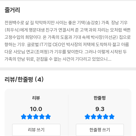
줄거리
전원백수로 살 길 막막하지만 사이는 좋은 기택(송강호) 가족. 장남 기우
(최우식)에게 명문대생 친구가 연결시켜 준 고액 과외 자리는 모처럼 싹튼
고정수입의 희망이다. 온 가족의 도움과 기대 속에 박사장(이선균) 집으로
향하는 기우. 글로벌 IT기업 CEO인 박사장의 저택에 도착하자 젊고 아름
다운 사모님 연교(조여정)가 기우를 맞이한다. 그러나 이렇게 시작된 두
가족의 만남 뒤로, 걷잡을 수 없는 사건이 기다리고 있었으니…
리뷰/한줄평
4
리뷰
한줄평
10.0
9.3
리뷰 쓰기
한줄평 쓰기