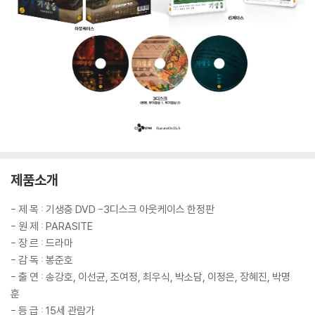
제품소개
- 제 목 : 기생충 DVD -3디스크 아웃케이스 한정판
- 원 제 : PARASITE
- 장 르 : 드라마
- 감 독 : 봉준호
- 출 연 : 송강호, 이선균, 조여정, 최우식, 박소담, 이정은, 장혜진, 박명
훈
- 등 급 : 15세 관람가