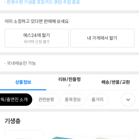
한정수량 기생충 포토카드 랜덤 추첨 종료
이미 소장하고 있다면 판매해 보세요.
예스24에 팔기
내 가게에서 팔기
바이백 신청 불가
국내배송만 가능
리뷰/한줄평
상품정보
배송/반품/교환
4
감독/출연진 소개
관련분류
품목정보
줄거리
기생충