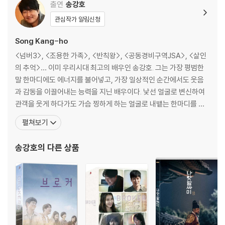
출연
송강호
2) 사양 오인지, 오 구매, 변심 사유로의 반품은 제품 개봉 전에만 운임비
관심작가 알림신청
부담 후 처리 가능합니다.
3) 스틸북 한정판, 초회 한정판의 경우 제작 수량이 한정되어 있고, 택배
Song Kang-ho
이동 과정에서의 손상이 발생하면, 재 판매가 어려우므로 신중한 구매 선
<넘버3>, <조용한 가족>, <반칙왕>, <공동경비구역JSA>, <살인
택을 부탁드립니다.
의 추억>… 이미 우리시대 최고의 배우인 송강호. 그는 가장 평범한
4) 한정판 상품의 변심, 오구매로 인한 반품은 회송된 상품의 상태 확인 후
말 한마디에도 에너지를 불어넣고, 가장 일상적인 순간에서도 웃음
진행이 가능합니다. 택배 이동 중 파손이 발생하지 않도록 완충 포장을 부
과 감동을 이끌어내는 능력을 지닌 배우이다. 낯선 얼굴로 변신하여
탁드립니다.
관객을 웃게 하다가도 가슴 찡하게 하는 얼굴로 내뱉는 한마디를 잊
을 수 없게 만들어 그가 연기한 캐릭터를 관객들의 마음 속에 각인시
펼쳐보기
킨다. <넘버3>에서 "배, 배, 배신이야"로 사시미파의 조필역을 하며
관객에게 눈도장을 찍은 송강호. 관객들은 특유의 쌈마이 말투와 캐
송강호
의 다른 상품
릭터를 소화해내는 낯선 얼굴인 송강호에게 재