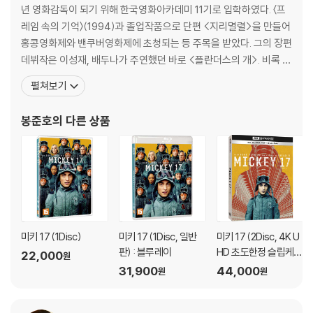
2) 정전기와 먼지로 인해 재생이 원활하지 않은 경우가 있습니다. 디스크
년 영화감독이 되기 위해 한국영화아카데미 11기로 입학하였다. 〈프
를 마른 천으로 닦으시거나, DVD 클리너 등 전용 제품을 이용하면 대부분
레임 속의 기억〉(1994)과 졸업작품으로 단편 <지리멸렬>을 만들어
해결됩니다.
홍콩영화제와 밴쿠버영화제에 초청되는 등 주목을 받았다. 그의 장편
3) 일부 PC 연결형 ODD의 경우 호환 상의 문제로 정상적인 디스크도 재
데뷔작은 이성재, 배두나가 주연했던 바로 <플란더스의 개>. 비록 흥
생이 불가능한 경우가 있습니다. 독립형 전용 플레이어 사용을 권장드리
행엔 실패했지만, 2000년 홍콩영화제 국제영화비평가연맹상(FIPR
펼쳐보기
며, ODD 사용으로 인한 재생 불량의 경우 교환 시에도 동일한 오류가 발
ESCI Award), 뮌헨영화제 신인감독상(High Hope Award) 등을
생할 수 있음을 알려드립니다.
수상하여 이 작품에서 보여준 감독의 재능은 충무로에서 가장 기대되
봉준호
의 다른 상품
는 영화인으로 만들었다.
※ 디스크 외관 불량
디스크에 미세한 잔 흠집이 남아있거나 인쇄 면이 깨끗하지 않은 경우가
있으며, 상품의 불량이 아닙니다. 단, 재생에 이상이 있는 경우에는 불량으
로 인한 반품/교환이 가능합니다.
※ 교환/반품 안내
미키 17 (1Disc)
미키 17 (1Disc, 일반
미키 17 (2Disc, 4K U
1) 불량으로 인한 교환/반품 요청 시에는 불량 확인을 위해 개봉 시의 동영
판) : 블루레이
HD 초도한정 슬립케이
22,000
원
상을 요청할 수 있으며, 동영상이 없는 경우 교환/반품이 제한될 수 있습니
스) : 블루레이
31,900
44,000
원
원
다.
관련 사진과 동영상 및 재생 기기 모델명을 첨부하여 첨부하여 고객센터에
문의 바랍니다.