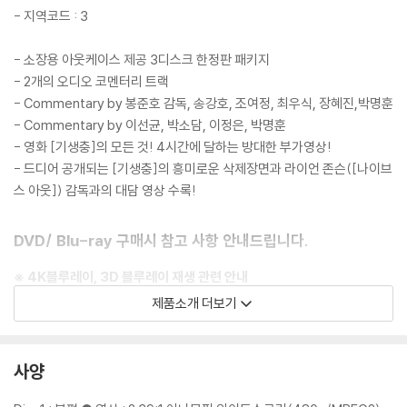
- 지역코드 : 3
- 소장용 아웃케이스 제공 3디스크 한정판 패키지
- 2개의 오디오 코멘터리 트랙
- Commentary by 봉준호 감독, 송강호, 조여정, 최우식, 장혜진,박명훈
- Commentary by 이선균, 박소담, 이정은, 박명훈
- 영화 [기생충]의 모든 것! 4시간에 달하는 방대한 부가영상!
- 드디어 공개되는 [기생충]의 흥미로운 삭제장면과 라이언 존슨([나이브
스 아웃]) 감독과의 대담 영상 수록!
DVD/ Blu-ray 구매시 참고 사항 안내드립니다.
※ 4K블루레이, 3D 블루레이 재생 관련 안내
1) 4K UHD 디스크는 대용량의 데이터 전송이 필요하므로 4K전용 플레
제품소개 더보기
이어를 사용하셔야 합니다. 더불어 플레이어 소프트웨어 최신 버전의 업데
이트, 대용량 케이블 사용이 필수입니다.
2) 3D 블루레이는 전용 플레이어와 3D 지원 TV를 통해서만 재생 가능합
사양
니다.