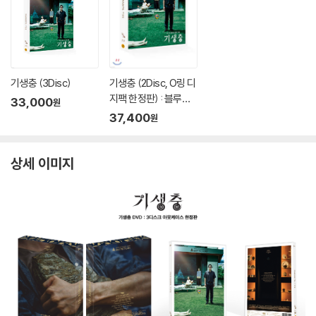
기생충 (3Disc)
기생충 (2Disc, O링 디
지팩 한정판) : 블루레
33,000
원
이
37,400
원
상세 이미지