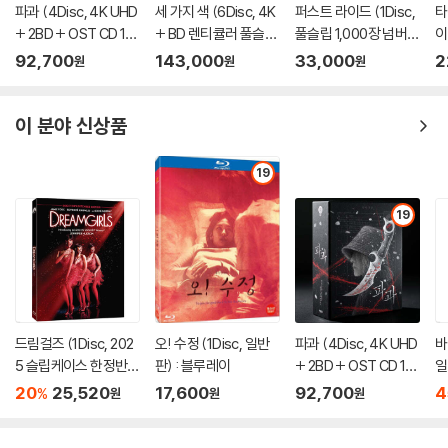
파과 (4Disc, 4K UHD
세 가지 색 (6Disc, 4K
퍼스트 라이드 (1Disc,
타
+ 2BD + OST CD 15
+ BD 렌티큘러 풀슬립
풀슬립 1,000장 넘버링
이
00장 한정 스틸북 한정
트릴로지 박스 한정판)
한정판) : 블루레이
92,700
143,000
33,000
2
원
원
원
판) : 블루레이
: 블루레이
이 분야 신상품
19
19
드림걸즈 (1Disc, 202
오! 수정 (1Disc, 일반
파과 (4Disc, 4K UHD
바
5 슬립케이스 한정반 B
판) : 블루레이
+ 2BD + OST CD 15
일
D) : 블루레이
00장 한정 스틸북 한정
20
25,520
17,600
92,700
4
%
원
원
원
판) : 블루레이