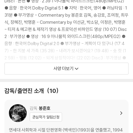
Disc1 : 본편 ● 영상 : 2.39:1 아나몰픽 와이드스크린(480p/MPEG2)
※ 아웃케이스/구성품/포장 상태
● 음향 : 한국어 Dolby Digital 5.1 ● 자막 : 한국어, 영어 ● 러닝타임 : 1
1) 제작/배송 과정에서 경미한 아웃케이스 주름, 모서리 눌림 및 갈라짐이
31분 ● 부가영상 - Commentary by 봉준호 감독, 송강호, 조여정, 최우
발생할 수 있습니다. 반품을 원하실 경우 미개봉 상태로 문의 부탁드립니
식, 장혜진, 박명훈 - Commentary by 이선균, 박소담, 이정은, 박명훈
다.
- 티저 & 예고편 & 제작기 영상 & 프로덕션 비하인드 영상 (10:07) Disc
2) 스틸북 케이스 제작 과정에서 기포 혹은 경미한 인쇄 오류가 발생할 수
2 : 부가영상 ● 영상 : 16:9 아나몰픽 와이드스크린(480p/MPEG2) ●
있습니다.
음향 : 한국어 Dolby Digital 2.0 ● 부가영상 - 계획이 다 있구나 (17:4
3) 렌티큘러 스틸북의 경우, 보호필름이 붙어 판매되기도 합니다. 보호필
7) - 한 지붕 세 가족 (35:28) - 내려가 보시겠어요? (19:48) - 숏 컷 (1
름 손상에 의한 교환/반품은 불가합니다.
2:59) - 띵동 (12:02) - 되게 상징적이다! (22:02) Disc3 : 부가영상 ●
4) 본품 보호를 위해 노란색의 카톤 박스로 재포장한 경우, 카톤박스 손상
영상 : 16:9 아나몰픽 와이드스크린(480p/MPEG2) ● 음향 : 한국어 D
사양 더보기
에 의한 교환/반품은 불가합니다.
olby Digital 2.0 ● 부가영상 - 잘 어울리냐고, 여기에 (22:02) - 믿음의
5) 아웃케이스/구성품/포장 상태 불량에 의한 교환/반품 신청시 불량 확
벨트와 짜파구리 (17:44) - 리스빽트! (20:13) - 기생충 신드롬 (09:41)
인을 위해 개봉 시의 동영상을 요청할 수 있으며, 동영상이 없는 경우 교
- 삭제장면 및 NG테이크 (14:37) - 라이언 존슨 감독과의 대담 (27:17)
감독/출연진 소개
10
환/반품이 제한될 수 있습니다.
※ 디스크 재생 불량
감독
봉준호
1) 기기 문제로 인해 발생하는 재생 불량 현상에 대해서는 반품/교환이 불
관심작가 알림신청
가하니 최신 소프트웨어로 업데이트된 DVD/BD 전용 기기에서 재생하실
것을 권유해 드립니다.
연세대 사회학과 시절 단편영화 〈백색인〉(1993)을 연출했고, 1994