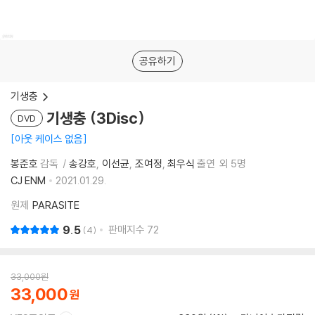
공유하기
기생충
기생충 (3Disc)
DVD
아웃 케이스 없음
봉준호
감독
송강호
이선균
조여정
최우식
출연
외 5명
CJ ENM
2021.01.29.
원제
PARASITE
9.5
판매지수
72
4
33,000
원
33,000