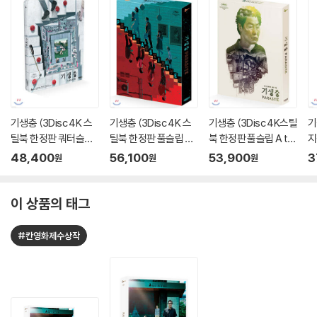
기생충 (3Disc 4K 스
기생충 (3Disc 4K 스
기생충 (3Disc 4K스틸
기
틸북 한정판 쿼터슬립)
틸북 한정판 풀슬립 B t
북 한정판 풀슬립 A ty
지
: 블루레이
ype) : 블루레이
pe) : 블루레이
이
48,400
56,100
53,900
3
원
원
원
이 상품의 태그
#칸영화제수상작