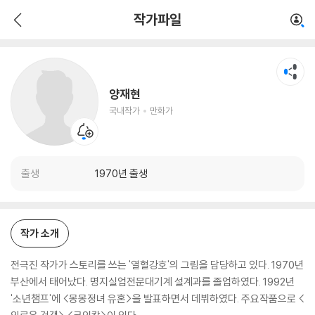
양재현
작가파일
국내작가
만화가
양재현
국내작가
만화가
출생
1970년 출생
작가 소개
전극진 작가가 스토리를 쓰는 '열혈강호'의 그림을 담당하고 있다. 1970년
부산에서 태어났다. 명지실업전문대기계 설계과를 졸업하였다. 1992년
'소년챔프'에 <몽몽정녀 유혼>을 발표하면서 데뷔하였다. 주요작품으로 <