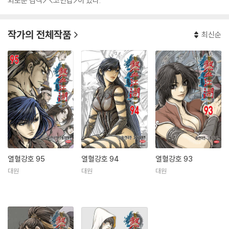
외로운 검객> <코인캅>이 있다.
작가의 전체작품
최신순
열혈강호 95
열혈강호 94
열혈강호 93
대원
대원
대원