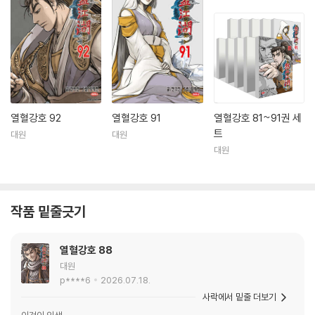
열혈강호 92
열혈강호 91
열혈강호 81~91권 세
트
대원
대원
대원
작품 밑줄긋기
열혈강호 88
대원
p****6
2026.07.18.
사락에서 밑줄 더보기
이것이 인생