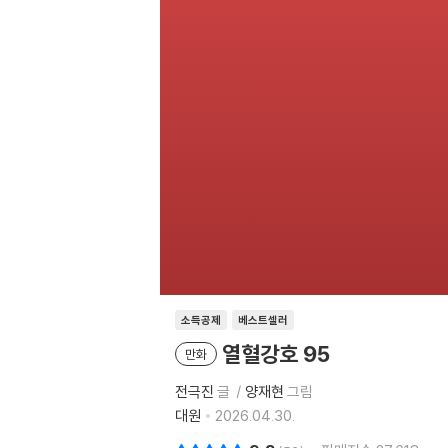
소득공제
베스트셀러
열혈강호 95
만화
전극진
글
양재현
그림
대원
2026.04.30.