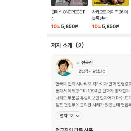
원피스 ONE PIECE 11
사카모토 데이즈 26 더
4
블특전판
10
5,850
10
5,850
%
%
원
원
저자 소개
2
글
전극진
관심작가 알림신청
한국의 만화 시나리오 작가이자 만화 열혈강호
통해서 데뷔했으며 1994년 만화가 양재현과
나리오 부분을 유심히보면 한자어가 다수 표기
챔프 편집부에 문의한 사례가 있었는데 편집
펼쳐보기
전극진
의 다른 상품