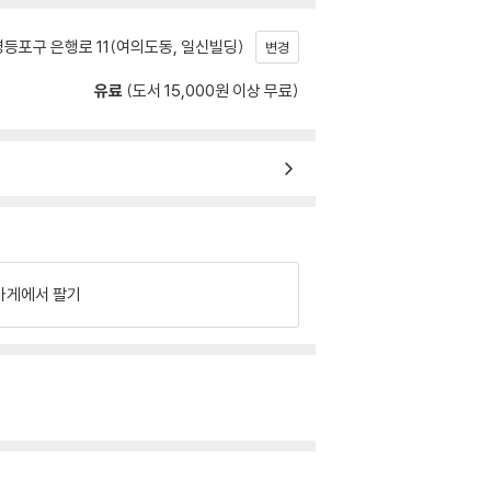
등포구 은행로 11(여의도동, 일신빌딩)
변경
유료
(도서 15,000원 이상 무료)
가게에서 팔기