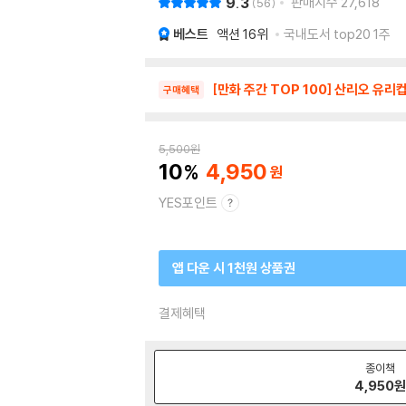
9.3
판매지수
27,618
56
베스트
액션
16위
국내도서 top20 1주
[만화 주간 TOP 100] 산리오 유리컵
구매혜택
5,500
원
10
4,950
YES포인트
앱 다운 시 1천원 상품권
결제혜택
종이책
4,950