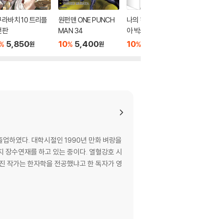
라바치 10 트리플
원펀맨 ONE PUNCH
나의 히어로 아카데미
나의 히
전판
MAN 34
아 박스 세트 A
아 박스 
5,850
10
5,400
10
75,600
10
7
%
%
%
%
원
원
원
업하였다. 대학시절인 1990년 만화 벼랑을
 장수연재를 하고 있는 중이다. 열혈강호 시
극진 작가는 한자학을 전공했냐고 한 독자가 영