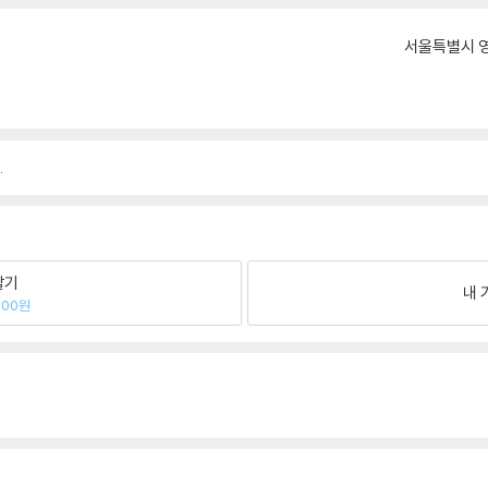
서울특별시 영
.
팔기
내 
200원