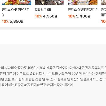
원피스 ONE PIECE 11
열혈강호 95
원피스 ONE PIECE 112
카구
3
특
10
4,950
10
5,400
%
%
원
원
10
5,850
10
%
원
의 시나리오 작가로 1968년 경북 칠곡군 출신이며 숭실대학교 전자공학과를 졸
 함께 대학생 신분으로 열혈강호 시나리오를 집필하여 20년이 되어가는 현재까지
된 것을 보아 한자에 능한 것을 알 수 있다. 실제로 만화잡지 영챔프에서도 전
부 측에서는 전자공학을 전공하였고 한자는 작가 개인이