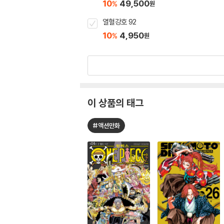
10
49,500
%
원
열혈강호 92
10
4,950
%
원
이 상품의 태그
#액션만화