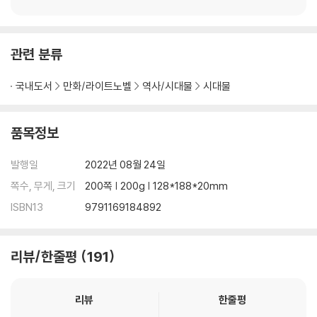
관련 분류
국내도서
만화/라이트노벨
역사/시대물
시대물
품목정보
발행일
2022년 08월 24일
쪽수, 무게, 크기
200쪽 | 200g | 128*188*20mm
ISBN13
9791169184892
리뷰/한줄평
191
리뷰
한줄평