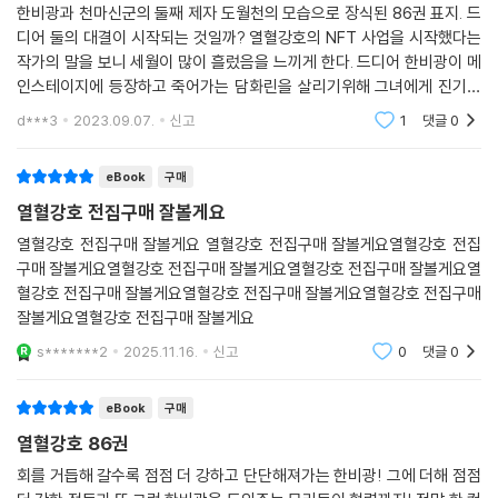
한비광과 천마신군의 둘째 제자 도월천의 모습으로 장식된 86권 표지. 드
디어 둘의 대결이 시작되는 것일까? 열혈강호의 NFT 사업을 시작했다는
작가의 말을 보니 세월이 많이 흘렀음을 느끼게 한다. 드디어 한비광이 메
인스테이지에 등장하고 죽어가는 담화린을 살리기위해 그녀에게 진기를
주입하기 시작한다. 이 와중에 진풍백과 도월천의 대결이 시작되고 담화린
d***3
2023.09.07.
신고
1
댓글
0
에게 진기 주입을 끝
eBook
구매
열혈강호 전집구매 잘볼게요
열혈강호 전집구매 잘볼게요 열혈강호 전집구매 잘볼게요열혈강호 전집
구매 잘볼게요열혈강호 전집구매 잘볼게요열혈강호 전집구매 잘볼게요열
혈강호 전집구매 잘볼게요열혈강호 전집구매 잘볼게요열혈강호 전집구매
잘볼게요열혈강호 전집구매 잘볼게요
s*******2
2025.11.16.
신고
0
댓글
0
eBook
구매
열혈강호 86권
회를 거듭해 갈수록 점점 더 강하고 단단해져가는 한비광! 그에 더해 점점