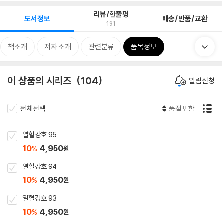
리뷰/한줄평
도서정보
배송/반품/교환
191
책소개
저자 소개
관련분류
품목정보
이 상품의 시리즈
104
알림신청
전체선택
품절포함
열혈강호 95
10
4,950
%
원
열혈강호 94
10
4,950
%
원
열혈강호 93
10
4,950
%
원