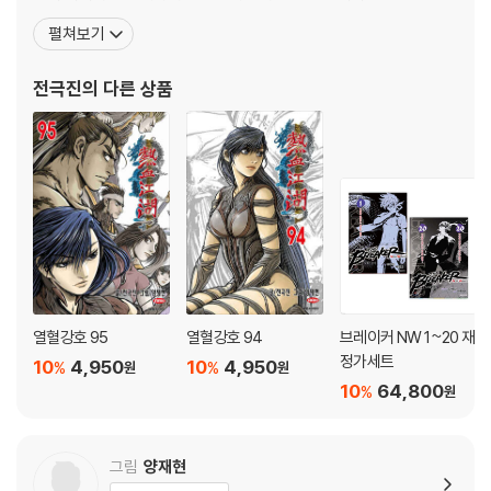
나리오 부분을 유심히보면 한자어가 다수 표기된 것을 보아 한자에
펼쳐보기
능한 것을 알 수 있다. 실제로 만화잡지 영챔프에서도 전극진 작가는
한자학을 전공했냐고 한 독자가 영챔프 편집부에 문의한 사례가 있었
전극진
의 다른 상품
는데 편집부 측에서는 전자공학을 전공하였고 한자는 작가 개인이
열혈강호 95
열혈강호 94
브레이커 NW 1~20 재
정가세트
10
4,950
10
4,950
%
%
원
원
10
64,800
%
원
그림
양재현