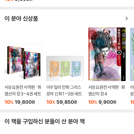
이 분야 신상품
서유요원전 서역편 : 화
이우일의 만화 그리스
서유요원전 서역편 : 화
이
염산의 장 3~4권 세트
로마 신화 1~3권 세트
염산의 장 4
로
10
19,800
10
59,850
10
9,900
1
%
%
%
원
원
원
이 책을 구입하신 분들이 산 분야 책