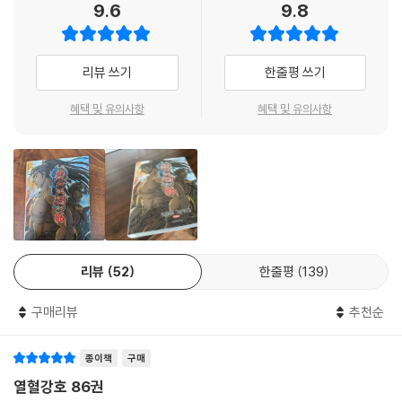
9.6
9.8
리뷰 쓰기
한줄평 쓰기
혜택 및 유의사항
혜택 및 유의사항
리뷰
52
한줄평
139
구매리뷰
추천순
종이책
구매
열혈강호 86권