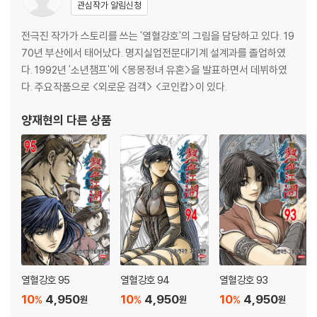
관심작가 알림신청
전극진 작가가 스토리를 쓰는 '열혈강호'의 그림을 담당하고 있다. 19
70년 부산에서 태어났다. 명지실업전문대기계 설계과를 졸업하였
다. 1992년 '소년챔프'에 <몽몽정녀 유혼>을 발표하면서 데뷔하였
다. 주요작품으로 <외로운 검객> <코인캅>이 있다.
양재현
의 다른 상품
열혈강호 95
열혈강호 94
열혈강호 93
10
4,950
10
4,950
10
4,950
%
%
%
원
원
원