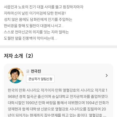
사음민과 노호의 진기 대결 사이를 뚫고 등장하자마자
자하마신이 날린 이기어검에 당한 한비광!
성치 않은 몸에도 담화린에게 진기를 주입하는
한비광을 향해 도월천이 대결에 나서고...
스스로 천마신군의 의지를 잇는 자라 말하는
도월천 앞을 진풍백이 막아서는데....
저자 소개
2
글
전극진
관심작가 알림신청
한국의 만화 시나리오 작가이자 만화 열혈강호의 시나리오 작가로 1
968년 경북 칠곡군 출신이며 숭실대학교 전자공학과를 졸업하였다.
대학시절인 1990년 만화 벼랑을 통해서 데뷔했으며 1994년 만화가
양재현과 함께 대학생 신분으로 열혈강호 시나리오를 집필하여 20
년이 되어가는 현재까지 장수연재를 하고 있는 중이다. 열혈강호 시