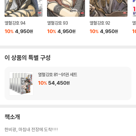
열혈강호 94
열혈강호 93
열혈강호 92
열
10
4,950
10
4,950
10
4,950
1
%
%
%
원
원
원
이 상품의 특별 구성
열혈강호 81~91권 세트
10
54,450
%
원
책소개
한비광, 마침내 전장에 도착!!!!