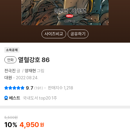
사이즈비교
공유하기
소득공제
열혈강호 86
만화
전극진
글
양재현
그림
대원
2022.08.24.
9.7
판매지수
1,218
191
베스트
국내도서 top20 1주
5,500
원
10
4,950