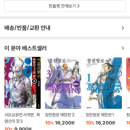
한줄평 전체보기
배송/반품/교환 안내
이 분야 베스트셀러
서유요원전 서역편 : 화
창천항로 애장판 3
창천항로 애장판 1
창
염산의 장 3
10
16,200
10
16,200
1
%
%
원
원
10
9,900
%
원