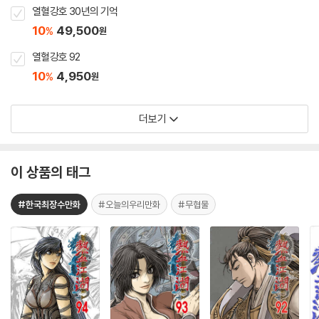
열혈강호 30년의 기억
10
49,500
%
원
열혈강호 92
10
4,950
%
원
더보기
이 상품의 태그
#한국최장수만화
#오늘의우리만화
#무협물