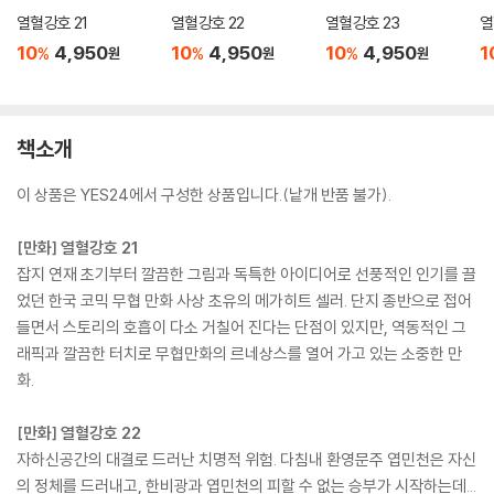
열혈강호 21
열혈강호 22
열혈강호 23
열
10
4,950
10
4,950
10
4,950
1
%
%
%
원
원
원
책소개
이 상품은 YES24에서 구성한 상품입니다.(낱개 반품 불가).
[만화] 열혈강호 21
잡지 연재 초기부터 깔끔한 그림과 독특한 아이디어로 선풍적인 인기를 끌
었던 한국 코믹 무협 만화 사상 초유의 메가히트 셀러. 단지 종반으로 접어
들면서 스토리의 호흡이 다소 거칠어 진다는 단점이 있지만, 역동적인 그
래픽과 깔끔한 터치로 무협만화의 르네상스를 열어 가고 있는 소중한 만
화.
[만화] 열혈강호 22
자하신공간의 대결로 드러난 치명적 위험. 다침내 환영문주 엽민천은 자신
의 정체를 드러내고, 한비광과 엽민천의 피할 수 없는 승부가 시작하는데...