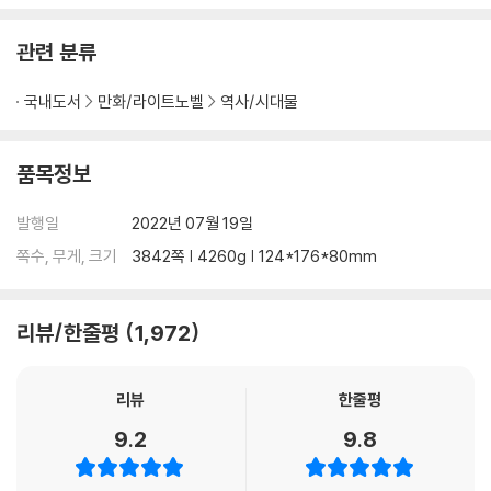
한국 만화 단행본 사상 최초로 350만부를 돌파한 최고의 무협만화! 사파
최고의 인물인 천마신군의 제자 한비광과 정파 최고의 수뇌 검황의 딸 담
관련 분류
화린이 거친 무림을 배경으로 펼쳐가는 신무협극화! 끝없이 등장하는 무
림 고수들과의 처절한 격돌!! 그 감동과 재미의 세계가 끝없이 펼쳐진다.
국내도서
만화/라이트노벨
역사/시대물
[만화] 열혈강호 35
모든 비밀의 열쇠 쥔 신지를 향한 한비광과 담화란의 여정! 그 와중에 만나
품목정보
게 되는 검은 자객단! 점차 자신의 잠재력을 깨달아가는 비광에게 정파의
추적은 계속되고, 잔악한 고수 혈뢰와의 피할 수 없는 결전은 다가오는
발행일
2022년 07월 19일
데......
쪽수, 무게, 크기
3842쪽 | 4260g | 124*176*80mm
[만화] 열혈강호 36
최강의 적, 혈뢰 등장! 혼돈의 무림을 뒤흔드는 최악의 격전이 시작된다!
리뷰/한줄평
1,972
혈뢰의 공격으로 치명상을 입은 담화린과 진퇴양난의 위기에 처한 한비
광! 신지를 향한 여정에서 부딪힌 최강의 고수들! 마침내 전면에 나서는 혈
뢰와의 피할 수 없는 정면승부!...
리뷰
한줄평
9.2
9.8
[만화] 열혈강호 37
신지의 비밀을 둘러싸고 벌어지는 극한의 결전! 점차 숨겨진 잠재력을 깨