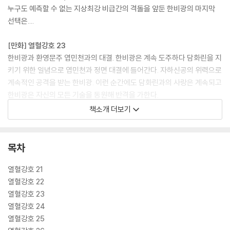
누구도 예측할 수 없는 지상최강 비급간의 격돌을 앞둔 한비광의 마지막
선택은....
[만화] 열혈강호 23
한비광과 환영문주 엽민천과의 대결. 한비광은 계속 도주하다 담화린을 지
키기 위한 일념으로 엽민천과 정면 대결에 들어간다. 자하신공의 위력으로
계속적인 공격을 받는 한비광. 이런 순간에도 담화린과의 사랑은 계속되고
한비광은 자신의 모든 기술을 동원해 반격을 가한다.
책소개 더보기
[만화] 열혈강호 24
지하신공 대 지옥화룡! 지금, 강호 최강의 격돌이 시작된다. 자하신공의 가
공할 파괴력에 치명상을 입은 한비광은 마침내 지옥화룡을 불러낸다. 한
목차
치 앞도 예측할 수 없는 극한의 액션! 호협곡을 뒤흔드는 최강고수간의 정
면승부! 그 최후의 순간과 새롭게 다가오는 또 다른 강적들의 정체는 무엇
열혈강호 21
인가 들어가 보자.
열혈강호 22
열혈강호 23
[만화] 열혈강호 25
열혈강호 24
외공과 내공! 남림야수왕 황건우 대 천마신군의 제자 최상희! 절정고수들
열혈강호 25