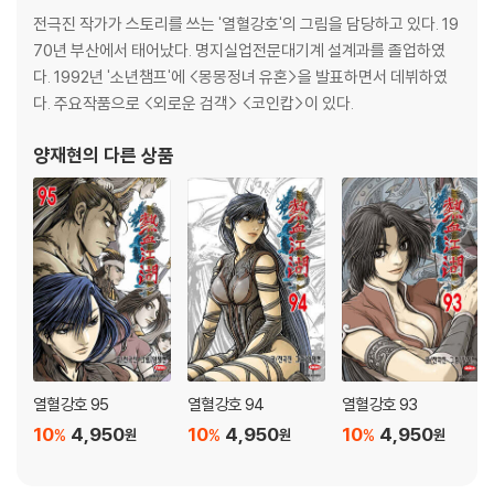
을 앞둔 진풍백의 파상적 공격에 맞서는 유원찬! 한비광의 등장으로 결투
전극진 작가가 스토리를 쓰는 '열혈강호'의 그림을 담당하고 있다. 19
는 새로운 국면으로 진행되고... 사파 대 정파의 명예를 건 고수들의 대격
70년 부산에서 태어났다. 명지실업전문대기계 설계과를 졸업하였
돌! 서서히 숨겨진 잠재력을 자각하는 한비광과 비전의 무술 추의환영검
다. 1992년 '소년챔프'에 <몽몽정녀 유혼>을 발표하면서 데뷔하였
술을 완성한 유원찬의 숨막히는 혈투!
다. 주요작품으로 <외로운 검객> <코인캅>이 있다.
[만화] 열혈강호 32
양재현
의 다른 상품
한비광 VS 유원찬의 한계를 넘어선 격돌! 정파와 사파를 초월한 협객들의
투혼과 예측할 수 없는 극한의 승부! 막바지 팽팽한 접전 속에서 한비광은
또다시 사형 진풍백에게 도전을 청하고, 새로운 국면으로 접어드는 송무문
의 결투! 그 최후의 결과는...
[만화] 열혈강호 33
한국 만화 단행본 사상 최초로 350만부를 돌파한 최고의 무협만화! 사파
최고의 인물인 천마신군의 제자 한비광과 정파 최고의 수뇌 검황의 딸 담
화린이 거친 무림을 배경으로 펼쳐가는 신무협극화! 끝없이 등장하는 무
열혈강호 95
열혈강호 94
열혈강호 93
림 고수들과의 처절한 격돌!! 그 감동과 재미의 세계가 끝없이 펼쳐진다.
10
4,950
10
4,950
10
4,950
%
%
%
원
원
원
[만화] 열혈강호 34