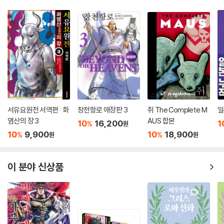
서유요원전 서역편 : 화
창천항로 애장판 3
쥐 The Complete M
일
염산의 장 3
AUS 합본
10
16,200
1
%
원
10
9,900
10
18,900
%
%
원
원
이 분야 신상품