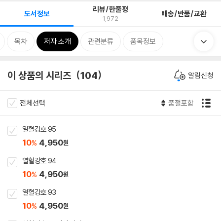
리뷰/한줄평
도서정보
배송/반품/교환
1,972
목차
저자 소개
관련분류
품목정보
이 상품의 시리즈
104
알림신청
전체선택
품절포함
열혈강호 95
10
4,950
%
원
열혈강호 94
10
4,950
%
원
열혈강호 93
10
4,950
%
원