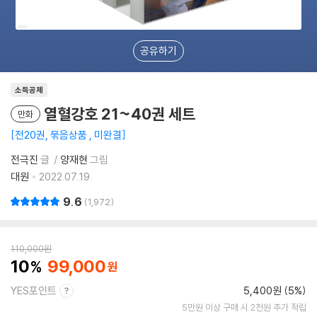
공유하기
소득공제
열혈강호 21~40권 세트
만화
전20권, 묶음상품 , 미완결
전극진
글
양재현
그림
대원
2022.07.19.
9.6
1,972
110,000
원
10
99,000
YES포인트
5,400원 (5%)
5만원 이상 구매 시 2천원 추가 적립