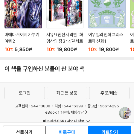
마에다 케이지 가부키
서유요원전 서역편 : 화
이우일의 만화 그리스
이
여행 2
염산의 장 3~4권 세트
로마 신화 1
로
10
5,850
10
19,800
10
19,800
1
%
%
%
원
원
원
이 책을 구입하신 분들이 산 분야 책
로그인
최근 본 상품
주문/배송
고객센터 1544-3800
티켓 1544-6399
중고샵 1566-4295
eBook 1:1문의/채팅상담
예스이십사(주) 사업자 정보
이용약관
개인정보처리방침
청소년보호정책
선물하기
바로구매
카트담기