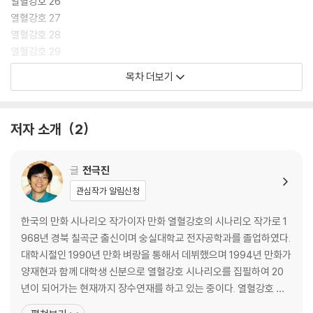
이 펼치는 숨막히는 승부의 현장! 엽민천과의 호협곡 사투가 끝난 것도 잠
열혈강호 26
시, 한비광 일행에게 닥쳐온 또 다른 위험! 세외사천왕의 한사람인 황건우
열혈강호 27
와의 피할 수 없는 정면격돌이 일어난다.
열혈강호 28
열혈강호 29
[만화] 열혈강호 26
열혈강호 30
목차 더보기
강호에 불어오는 격동의 회오리! 정파, 사파, 세외간의 치열한 삼파전! 신
열혈강호 31
지의 비밀을 둘러싸고 벌어지는 정파, 사파, 세외 세력간의 팽팽한 접전!
열혈강호 32
새롭게 등장한 천마신군 2,3대 제자들의 정체는?! 갈수록 깊어가는 음모
열혈강호 33
저자 소개
2
와 송무문을 향해 몰려두는 최강 고수들! 한비광과 담화린은 한 치 앞도 예
열혈강호 34
측할 수 없는 무림 속으로 걸어들어가는데…
열혈강호 35
열혈강호 36
글
전극진
[만화] 열혈강호 27
열혈강호 37
관심작가 알림신청
본격적으로 시작되는 정파와 사파의 격돌. 송무문의 문주 유원찬은 한비광
열혈강호 38
에게 정면 결투를 제의하고, 화룡도의 보호에서 벗어난 한비광은 결투를
열혈강호 39
한국의 만화 시나리오 작가이자 만화 열혈강호의 시나리오 작가로 1
받아들인다. 한편, 혈우환의 고수 진풍백은 홀로 대도문을 친 후 송무문을
열혈강호 40
968년 경북 칠곡군 출신이며 숭실대학교 전자공학과를 졸업하였다.
향한 파상적인 공격을 시작한다. 강호를 뒤흔드는 거대한 음모와 시시각각
대학시절인 1990년 만화 벼랑을 통해서 데뷔했으며 1994년 만화가
다가오는 대결전의 서막이 열린다.
양재현과 함께 대학생 신분으로 열혈강호 시나리오를 집필하여 20
년이 되어가는 현재까지 장수연재를 하고 있는 중이다. 열혈강호 시
[만화] 열혈강호 28
나리오 부분을 유심히보면 한자어가 다수 표기된 것을 보아 한자에