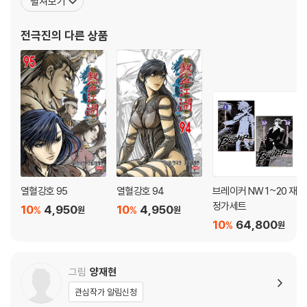
펼쳐보기
강호에 몰아치는 음모와 격돌! 송무 문주 유원찬은 추의환영검술을 완성
능한 것을 알 수 있다. 실제로 만화잡지 영챔프에서도 전극진 작가는
하지만 도사제의 음모로 함정에 빠지고, 화룡도 조차 잡을 수 없는 한비광
한자학을 전공했냐고 한 독자가 영챔프 편집부에 문의한 사례가 있었
전극진
의 다른 상품
은 담화린에게 검술의 변초를 익히면서 점차 자신의 잠재능력을 각성한다.
는데 편집부 측에서는 전자공학을 전공하였고 한자는 작가 개인이
한편, 진풍백은 송무문을 향한 파상적인 공격을 시작하는데... 걷잡을 수 없
이 번져가는 사파 VS 정파의 전면전!
[만화] 열혈강호 29
강호를 뒤흔드는 사파vs정파의 대격돌! 혈우환의 고수 진풍백의 파상적
인 공격 앞에 갈수록 위기에 몰리는 송무문! 문주 유원찬과 유승빈의 갈등
속에서 서서히 진행되는 음모의 실체! 마침내, 최강 고수들의 예측할 수 없
는 승부가 시작되는데...
열혈강호 95
열혈강호 94
브레이커 NW 1~20 재
[만화] 열혈강호 30
정가세트
10
4,950
10
4,950
%
%
원
원
사파VS정파의 예측할 수 없는 승부! 마침내 음모의 진실이 밝혀지면서,
10
64,800
%
원
강호의 명예를 건 생사의 결전이 시작되고... 다가오는 죽음 앞에 자신의 모
든 것을 던지는 진풍백과 이에 맞서는 송무문주 유원찬의 정면 격돌!
그림
양재현
[만화] 열혈강호 31
관심작가 알림신청
한국 무협극화의 결정판! 에측을 거부하는 송무문의 대접전! 최후의 순간