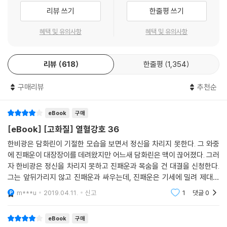
닳아 가는 한비광과 최악의 고수 혈뢰의 정면 승부! 화룡도 대 번천도의 치
리뷰 쓰기
한줄평 쓰기
열한 격돌 속에 결국 한비광은 진패운과 함께 파상적인 협공을 시도한다....
혜택 및 유의사항
혜택 및 유의사항
[만화] 열혈강호 38
최악의 고수, 혈뢰와의 피할 수 없는 승부! 혈뢰의 파상적인 공세 앞에 점
리뷰
618
한줄평
1,354
차 절체절명의 위기에 몰리는 한비광 일행! 최후의 순간, 마침내 화룡도와
동화된 한비광은 가공할 역공을 펼치는데... 한 치 앞도 예측할 수 없는 강
구매리뷰
추천순
호 최강의 격돌!!...
[만화] 열혈강호 39
eBook
구매
화룡의 힘을 얻어 혈뢰와의 사투를 끝낸 한비광. 마침내 연비가의 결전은
[eBook] [고화질] 열혈강호 36
마무리 되지만 신지를 둘러싼 의혹은 점점 커져간다. 간신히 위기를 벗어
한비광은 담화린이 기절한 모습을 보면서 정신을 차리지 못한다. 그 와중
난 한비광과 담화린에게 또다시 현무파천궁을 다루는 절대 여고수가 그들
에 진패운이 대장장이를 데려왔지만 어느새 담화린은 맥이 끊어졌다. 그러
을 노리는데......
자 한비광은 정신을 차리지 못하고 진패운과 목숨을 건 대결을 신청한다.
그는 앞뒤가리지 않고 진패운과 싸우는데, 진패운은 기세에 밀려 제대로
[만화] 열혈강호 40
반응하지 못하고 있다. 거기다 혈뢰 또한 그들의 모습을 지켜보면서 자신
m***u
2019.04.11.
신고
1
댓글
0
강력한 현무파천궁의 위력! 위기에 빠진 한비광의 구원자는-?! 여고수 매
이 개입할 시기를
유진과 사투를 벌이던 한비광은,현무파천궁의 강력한 공격에 정신을 잃고
eBook
구매
장백한 계곡물 속으로 쓰러지고 만다. 한편,장백산 산채에서는 행방불명된