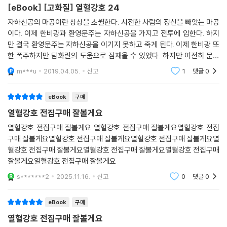
[eBook] [고화질] 열혈강호 24
검황의 손녀 담화린과 매유진을 찾고자 산 주위와 주변 마을을 뒤지기 시
작하는데... ...
자하신공의 마공이란 상상을 초월한다. 시전한 사람의 정신을 빼앗는 마공
이다. 이제 한비광과 환영문주는 자하신공을 가지고 전투에 임한다. 하지
만 결국 환영문주는 자하신공을 이기지 못하고 죽게 된다. 이제 한비광 또
한 폭주하지만 담화린의 도움으로 잠재울 수 있었다. 하지만 여전히 문제
가 사라진 것이 아니다. 남만에서 천마신군을 타도하겠다는 움직임이 일어
m***u
2019.04.05.
신고
1
댓글
0
났다. 바로 한비광
eBook
구매
열혈강호 전집구매 잘볼게요
열혈강호 전집구매 잘볼게요 열혈강호 전집구매 잘볼게요열혈강호 전집
구매 잘볼게요열혈강호 전집구매 잘볼게요열혈강호 전집구매 잘볼게요열
혈강호 전집구매 잘볼게요열혈강호 전집구매 잘볼게요열혈강호 전집구매
잘볼게요열혈강호 전집구매 잘볼게요
s*******2
2025.11.16.
신고
0
댓글
0
eBook
구매
열혈강호 전집구매 잘볼게요