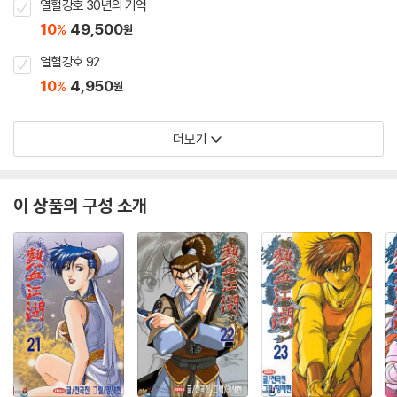
열혈강호 30년의 기억
10
49,500
%
원
열혈강호 92
10
4,950
%
원
더보기
이 상품의 구성 소개