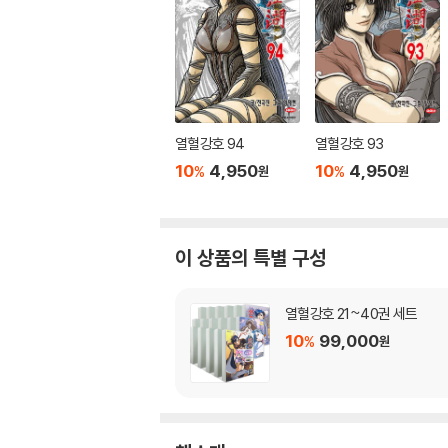
열혈강호 94
열혈강호 93
10
4,950
10
4,950
%
%
원
원
이 상품의 특별 구성
열혈강호 21~40권 세트
10
99,000
%
원