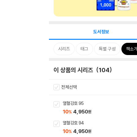
도서정보
시리즈
태그
특별 구성
책소
이 상품의 시리즈
104
전체선택
열혈강호 95
10
4,950
%
원
열혈강호 94
10
4,950
%
원