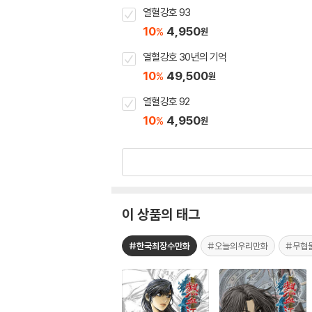
열혈강호 93
10
4,950
%
원
열혈강호 30년의 기억
10
49,500
%
원
열혈강호 92
10
4,950
%
원
이 상품의 태그
#한국최장수만화
#오늘의우리만화
#무협