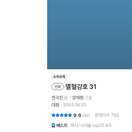
소득공제
열혈강호 31
만화
전극진
글
양재현
그림
대원
2003.08.30.
9.6
판매지수
750
99
베스트
역사/시대물 top20 4주