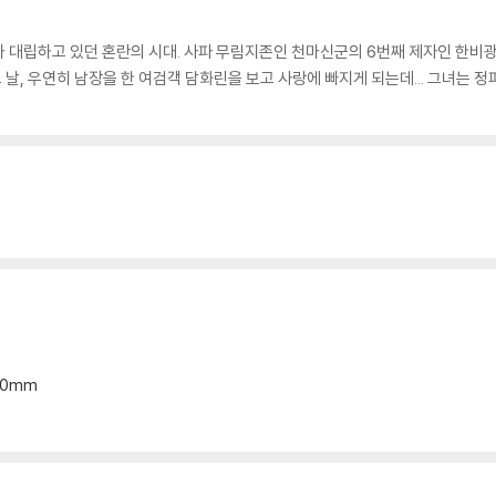
 대립하고 있던 혼란의 시대. 사파 무림지존인 천마신군의 6번째 제자인 한비광
날, 우연히 남장을 한 여검객 담화린을 보고 사랑에 빠지게 되는데... 그녀는 
*20mm