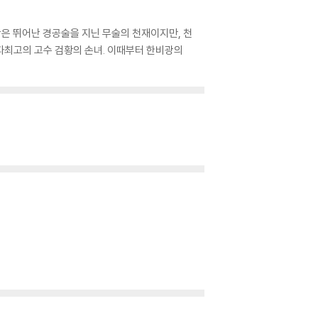
은 뛰어난 경공술을 지닌 무술의 천재이지만, 천
정파최고의 고수 검황의 손녀. 이때부터 한비광의