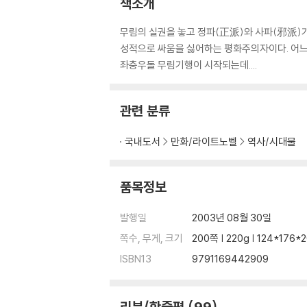
책소개
무림의 실권을 놓고 정파(正派)와 사파(邪派)가
성적으로 싸움을 싫어하는 평화주의자이다. 어느 
좌충우돌 무림기행이 시작되는데....
관련 분류
국내도서
만화/라이트노벨
역사/시대물
품목정보
발행일
2003년 08월 30일
쪽수, 무게, 크기
200쪽 | 220g | 124*176
ISBN13
9791169442909
리뷰/한줄평
99