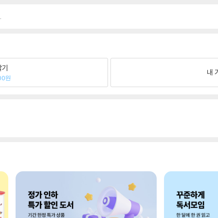
.
팔기
내 
00원