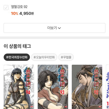
열혈강호 92
10
4,950
%
원
더보기
이 상품의 태그
#한국최장수만화
#오늘의우리만화
#무협물