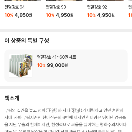
열혈강호 94
열혈강호 93
열혈강호 92
열
10
4,950
10
4,950
10
4,950
1
%
%
%
원
원
원
이 상품의 특별 구성
열혈강호 41~60권 세트
10
99,000
%
원
책소개
무림의 실권을 놓고 정파(正派)와 사파(邪派)가 대립하고 있던 혼란의
시대. 사파 무림지존인 천마신군의 6번째 제자인 한비광은 뛰어난 경공술
을 지닌 무술의 천재이지만, 천성적으로 싸움을 싫어하는 평화주의자이다.
어느 날, 우연히 남장을 한 여검객 담화린을 보고 사랑에 빠지게 되는데...