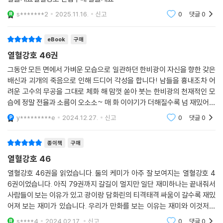
s*******2
2025.11.16.
신고
0
댓글
0
eBook
구매
열혈강호 46권
그동안 모든 면에서 가벼운 모습으로 일관하던 한비광이 자신을 향한 갖은
배신과 괴개의 죽음으로 인해 드디어 각성을 합니다! 남들을 흉내조차 어
려운 고수의 무공을 그대로 체화 해 맘껏 쏟아 붓는 한비광의 천재적인 모
습에 정말 전율과 소름이 오소소~ 매 화 이야기가 더해질수록 넘 재밌어지
네요^^
y*********e
2024.12.27.
신고
0
댓글
0
종이책
구매
열혈강호 46
열혈강호 46권을 읽었습니다. 둘의 케미가 아주 잘 보여지는 열혈강호 4
6권이었습니다. 아직 79권까지 갈길이 멀지만 일단 재미하나는 끝내줘서
사람들이 보는 이유가 있고 광이랑 담화린의 티격태격 싸움이 갈수록 재밌
어져 보는 재미가 있습니다. 우리가 만화를 보는 이유는 재미와 이것저것
그런거 때문에 있어 보고 있습니다. 아무래도 사람은 나이가 들면서 취미
s****4
2024.02.17.
신고
0
댓글
0