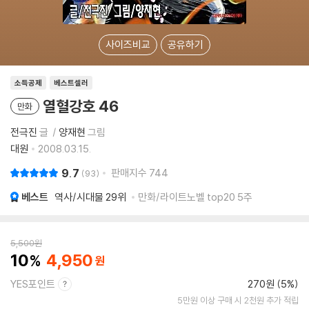
사이즈비교
공유하기
소득공제
베스트셀러
열혈강호 46
만화
전극진
글
양재현
그림
대원
2008.03.15.
9.7
판매지수
744
93
베스트
역사/시대물
29위
만화/라이트노벨 top20 5주
5,500
원
10
4,950
YES포인트
270원 (5%)
5만원 이상 구매 시 2천원 추가 적립