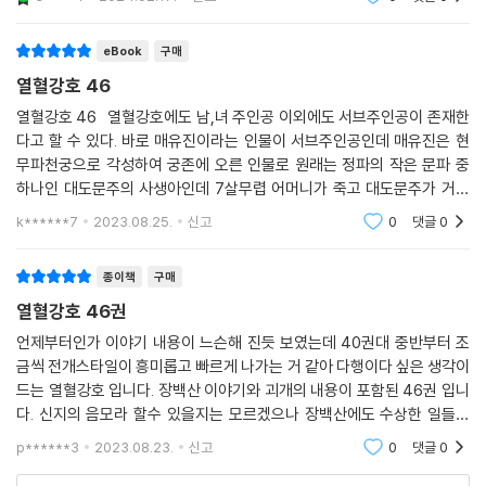
가 많아야 된다는게
eBook
구매
열혈강호 46
열혈강호 46 열혈강호에도 남,녀 주인공 이외에도 서브주인공이 존재한
다고 할 수 있다. 바로 매유진이라는 인물이 서브주인공인데 매유진은 현
무파천궁으로 각성하여 궁존에 오른 인물로 원래는 정파의 작은 문파 중
하나인 대도문주의 사생아인데 7살무렵 어머니가 죽고 대도문주가 거두
어 들이지만 사생아인탓에 가조들에게서 멸시를 받고 창고에서 반쯤 유폐
k******7
2023.08.25.
신고
0
댓글
0
된 상태로 성장하게
종이책
구매
열혈강호 46권
언제부터인가 이야기 내용이 느슨해 진듯 보였는데 40권대 중반부터 조
금씩 전개스타일이 흥미롭고 빠르게 나가는 거 같아 다행이다 싶은 생각이
드는 열혈강호 입니다. 장백산 이야기와 괴개의 내용이 포함된 46권 입니
다. 신지의 음모라 할수 있을지는 모르겠으나 장백산에도 수상한 일들이
벌어지기 시작하네요. 검황이 없는 자리에서 그의 산하에 있는 무림인들사
p******3
2023.08.23.
신고
0
댓글
0
이에서도 내부 갈등