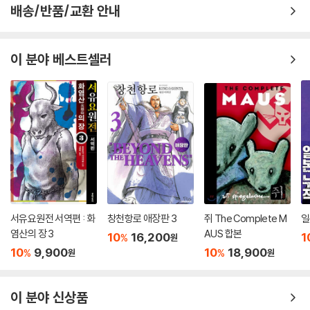
배송/반품/교환 안내
이 분야 베스트셀러
서유요원전 서역편 : 화
창천항로 애장판 3
쥐 The Complete M
일
염산의 장 3
AUS 합본
10
16,200
1
%
원
10
9,900
10
18,900
%
%
원
원
이 분야 신상품