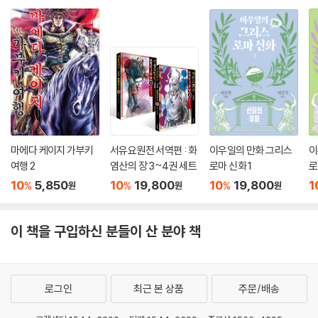
마에다 케이지 가부키
서유요원전 서역편 : 화
이우일의 만화 그리스
이
여행 2
염산의 장 3~4권 세트
로마 신화 1
로
10
5,850
10
19,800
10
19,800
1
%
%
%
원
원
원
이 책을 구입하신 분들이 산 분야 책
로그인
최근 본 상품
주문/배송