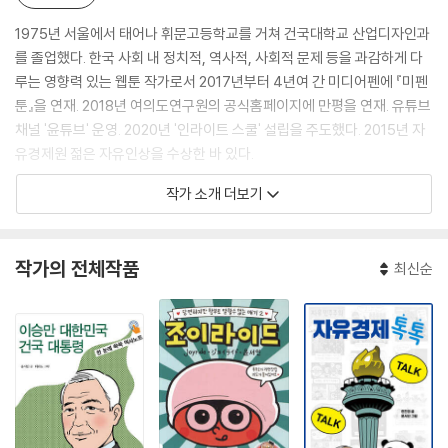
1975년 서울에서 태어나 휘문고등학교를 거쳐 건국대학교 산업디자인과
를 졸업했다. 한국 사회 내 정치적, 역사적, 사회적 문제 등을 과감하게 다
루는 영향력 있는 웹툰 작가로서 2017년부터 4년여 간 미디어펜에 『미펜
툰』을 연재. 2018년 여의도연구원의 공식홈페이지에 만평을 연재. 유튜브
채널 '윤튜브' 운영. 2020년 '인라이트 스쿨' 설립을 주도했다. 2015년 자
유경제원 젊은 자유인상을 수상한 바 있다.
작가 소개 더보기
[출판]
『앗! 바다가 나를 삼켰어요』 (삼성출판사. 2008),
『앗! 곤충이 커졌어요』 (삼성출판사. 2009)
작가의 전체작품
최신순
『헐~ 손오공도 영어가 되네』 (제니북스, 2010)
복거일, 윤서인 (엮은이). 『자유주의 틀 깨기 - 쉽게 풀어 쓴 자유주의 설명
서』 (백년동안, 2016)
『조이라이드 : 당연하지만 누구도 말하지 못했던 이야기들』 (기파랑(기파
랑에크리), 2016)
『조이라이드 : 당연하지만 함부로 말할 수 없는 얘기 2』 (인라이트스쿨, 2
022)