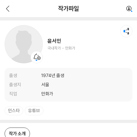
윤서인
작가파일
국내작가
만화가
윤서인
국내작가
만화가
출생
1974년 출생
출생지
서울
직업
만화가
인스타
유튜브
작가 소개