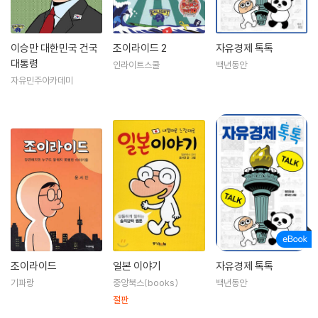
이승만 대한민국 건국
조이라이드 2
자유경제 톡톡
대통령
인라이트스쿨
백년동안
자유민주아카데미
조이라이드
일본 이야기
자유경제 톡톡
기파랑
중앙북스(books)
백년동안
절판