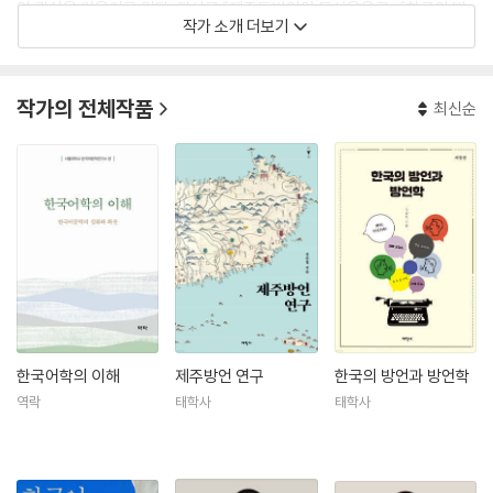
인 관심을 기울이고 있다. 저서로 『제주도방언의 통시음운론』 『한국의 방
작가 소개 더보기
언과 방언학』 『소리와 발음』(공저) 『한국 근대 초기의 언어와 문학』(공저)
『일제 식민지 시기 한국의 언어와 문학』(공저) 『안확의 국어 연구』(공저)
등이 있다.
작가의 전체작품
최신순
한국어학의 이해
제주방언 연구
한국의 방언과 방언학
역락
태학사
태학사