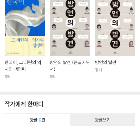
한국어, 그 파란의 역
방언의 발견 (큰글자도
방언의 발견
사와 생명력
서)
창비
창비
창비
작가에게 한마디
댓글
0
건
댓글쓰기