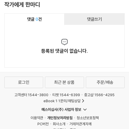
작가에게 한마디
댓글
0
건
댓글쓰기
등록된 댓글이 없습니다.
로그인
최근 본 상품
주문/배송
고객센터 1544-3800
티켓 1544-6399
중고샵 1566-4295
eBook 1:1문의/채팅상담
예스이십사(주) 사업자 정보
이용약관
개인정보처리방침
청소년보호정책
PC버전
회사소개
거래처관계자께