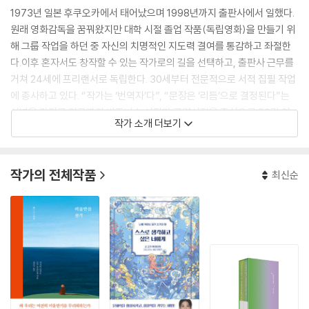
1973년 일본 후쿠오카에서 태어났으며 1998년까지 출판사에서 일했다.
원래 영화감독을 꿈꿔왔지만 대학 시절 졸업 작품(독립영화)을 만들기 위
해 그룹 작업을 하던 중 자신의 치명적인 지도력 결여를 통감하고 좌절한
다.이후 혼자서도 창작할 수 있는 작가로의 길을 선택하고, 출판사 근무를
거쳐 24세에 프리랜서로 독립한다. 30세부터 전문적으로 서적 집필 작업
에 종사하고 있다. “작가는 ‘번역자’다”, “문장은 ‘리듬’으로 결정된다”는
신념을 가지고 지금까지 비즈니스 서적과 교양서적을 중심으로 80권 이
작가 소개 더보기
상을 출간했다. 편집자들에게 주로 ‘춤추는 듯한 문장을 쓰는 작가’라고 불
린다.
작가의 전체작품
최신순
저서로 『작가의 문장 수업』이 있으며, 공저인 『미움받을 용기』는 2013년
출간된 뒤 세계 40개국 이상의 나라에 번역된 베스트셀러다. 인터뷰집 『1
6살의 교과서』는 시리즈 누계 70만부를 돌파했다. 2014년에는 비즈니스
경영 도서 저자의 지위 향상에 기여한 저자에게 주는 상인 ‘비즈니스서 대
상 심사원 특별상’을 수상했다. 2021년 ‘배턴스 글쓰기 학교(Batons writ
ing college)’를 열어 많은 이들에게 글쓰기에 대해 가르치고 있다.