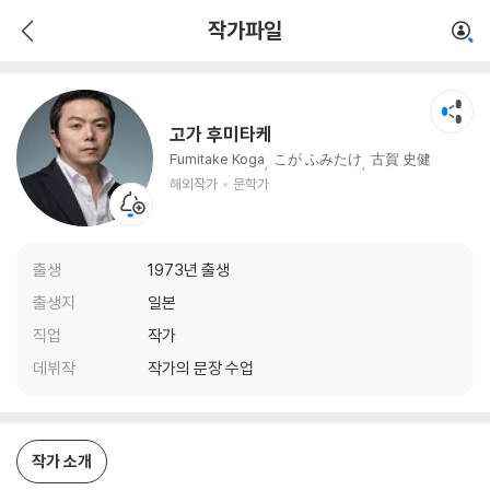
고가 후미타케
작가파일
해외작가
문학가
고가 후미타케
Fumitake Koga
こが ふみたけ
古賀 史健
해외작가
문학가
출생
1973년 출생
출생지
일본
직업
작가
데뷔작
작가의 문장 수업
작가 소개