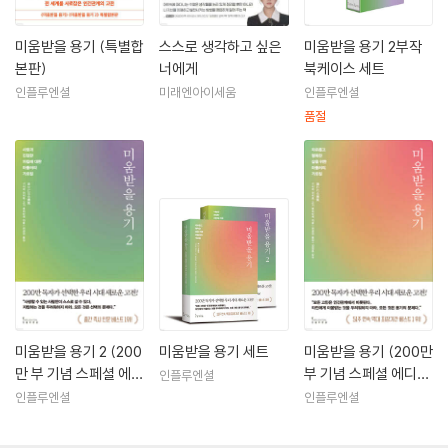
미움받을 용기 (특별합
스스로 생각하고 싶은
미움받을 용기 2부작
본판)
너에게
북케이스 세트
인플루엔셜
미래엔아이세움
인플루엔셜
품절
미움받을 용기 2 (200
미움받을 용기 세트
미움받을 용기 (200만
만 부 기념 스페셜 에디
부 기념 스페셜 에디
인플루엔셜
션)
션)
인플루엔셜
인플루엔셜