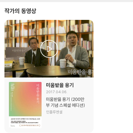
작가의 동영상
미움받을 용기
2017.04.06.
미움받을 용기 (200만
부 기념 스페셜 에디션)
인플루엔셜