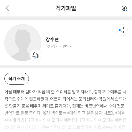
강수현
작가파일
국내작가
번역가
강수현
국내작가
번역가
작가 소개
어릴 때부터 엄마가 직접 떠 준 스웨터를 입고 자라고, 중학교 수예부를 시
작으로 수예에 입문하였다. 어른이 되어서는 문화센터와 학원에서 손뜨개,
옷 만들기 등을 배우며 취미로 즐기다가, 현재는 바른번역에서 수예 전문
번역가로 활동 중이다. 옮긴 책으로는 《매일 입고 싶은 남자 니트》, 《겨울
손뜨개 가방》, 《코바늘 연속 모티브 패턴집》, 《코바늘 연속 모티브 패턴집
2》, 《히구치 유미코의 자수 시간》, 《양모 펠트 플라워 40》, 《손뜨개 아틀