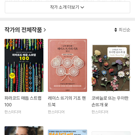
리에 31》, 《쉽게 배우는 모티브 뜨기의 기초》, 《코바늘로 뜨는 우아한 손
작가 소개 더보기
뜨개 꽃》 등이 있다.
작가의 전체작품
최신순
파라코드 매듭 스트랩
레이스 뜨기의 기초 핸
코바늘로 뜨는 우아한
100
드북
손뜨개 꽃
한스미디어
한스미디어
한스미디어