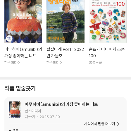
아무히비(amuhibi)의
털실타래 Vol.1 : 2022
손뜨개 미니어처 소품
가장 좋아하는 니트
년 가을호
100
한스미디어
한스미디어
봄봄스쿨
작품 밑줄긋기
아무히비(amuhibi)의 가장 좋아하는 니트
한스미디어
치**자
2025.07.30.
사락에서 밑줄 더보기
p.20