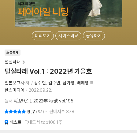
미리보기
사이즈비교
공유하기
소득공제
털실타래
털실타래 Vol.1 : 2022년 가을호
일본보그사
저
강수현
김수연
남가영
배혜영
역
한스미디어
2022.09.22.
원서
毛絲だま 2022年 秋號 vol.195
9.7
판매지수
378
53
베스트
국내도서 top100 1주