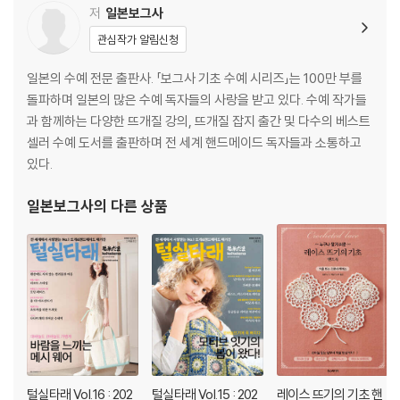
가볍고 튼튼해요, 에어 튈로 뜨는 가방
저
일본보그사
Color Palette / 러블리 베이비
관심작가 알림신청
굵은 실로 뜨는 벌키 재킷
묶어서 만드는 마크라메 백
일본의 수예 전문 출판사. 「보그사 기초 수예 시리즈」는 100만 부를
Yarn Catalogue 가을·겨울 실 연구
돌파하며 일본의 많은 수예 독자들의 사랑을 받고 있다. 수예 작가들
[한국어판] 뜨개 피플 인터뷰/ 뜨개를 가르치는 일이 무엇보다 즐거워요
과 함께하는 다양한 뜨개질 강의, 뜨개질 잡지 출간 및 다수의 베스트
: 한미란의 니트 교실, 한미란 작가
셀러 수예 도서를 출판하며 전 세계 핸드메이드 독자들과 소통하고
[한국어판] 브랜드 & 피플 / 트렌드를 이끌어가는 브랜드, 브랜드얀
있다.
Yarn World 신여성의 수예 세계로 타임슬립! / 신여성의 모티브 잇기
Yarn World 이거 진짜 대단해요! 뜨개 기호 / 침묵의 코드 【코바늘뜨
일본보그사
의 다른 상품
기】
이제 와 물어보기 애매한?! / 대바늘뜨기의 떠서 꿰매기
우리 아이가 최고! / 강아지와 함께
Let’s Knit in English / 니시무라 도모코의 영어로 뜨자 : 크로셰가 뜨고
싶어지면
Simple is Best 심플 이즈 베스트
Couture Arrange / 시다 히토미의 쿠튀르 어레인지 : 가을색 튜닉 베스
트
털실타래 Vol.16 : 202
털실타래 Vol.15 : 202
레이스 뜨기의 기초 핸
오카모토 게이코의 Knit+1