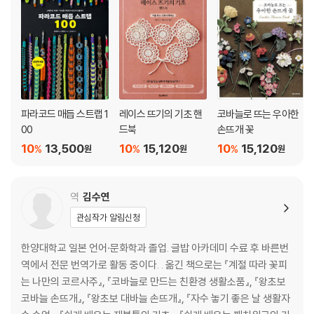
파라코드 매듭 스트랩 1
레이스 뜨기의 기초 핸
코바늘로 뜨는 우아한
00
드북
손뜨개 꽃
10
13,500
10
15,120
10
15,120
%
%
%
원
원
원
역
김수연
관심작가 알림신청
한양대학교 일본 언어·문화학과 졸업. 글밥 아카데미 수료 후 바른번
역에서 전문 번역가로 활동 중이다. . 옮긴 책으로는 『계절 따라 꽃피
는 나만의 코르사주』, 『코바늘로 만드는 친환경 생활소품』, 『왕초보
코바늘 손뜨개』, 『왕초보 대바늘 손뜨개』, 『자수 놓기 좋은 날 생활자