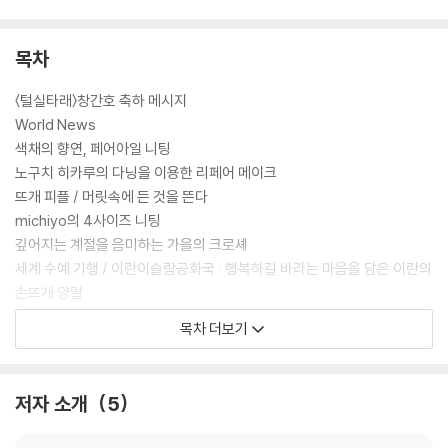
목차
〈털실타래〉창간호 축하 메시지
World News
색채의 향연, 페어아일 니팅
노구치 히카루의 다닝을 이용한 리페어 메이크
뜨개 피플 / 머릿속에 든 것을 뜬다
michiyo의 4사이즈 니팅
깊어지는 계절을 음미하는 가을의 크로셰
세계 수예 기행 / 이란이슬람공화국 : 행복하길 바라는 마음을 담은 이란의
손뜨개 양말
[한국어판] 취향을 가득 담은 공간, 다정하고 따뜻한 지금 서울의 뜨개 편
목차 더보기
집숍
세실리아의 시퀀스 니팅
삶을 물들이는 이벤트용 니트 / Trick or Treat!
저자 소개
5
Enjoy Keito
Family Knit 온 가족이 함께 즐기는 니트