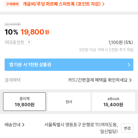
개굴씨/푸딩 파르페 스마트톡 (포인트 차감)
구매혜택
22,000
원
10
19,800
YES포인트
1,100원 (5%)
5만원 이상 구매 시 2천원 추가 적립
앱 다운 시 1천원 상품권
결제혜택
카드/간편결제 혜택을 확인하세요
종이책
eBook
원서
19,800
원
15,400
원
배송안내
서울특별시 영등포구 은행로 11(여의도동,
변경
일신빌딩)