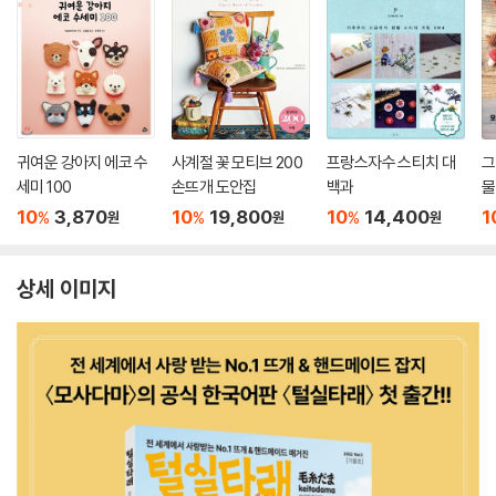
귀여운 강아지 에코 수
사계절 꽃 모티브 200
프랑스자수 스티치 대
그
세미 100
손뜨개 도안집
백과
물
10
3,870
10
19,800
10
14,400
1
%
%
%
원
원
원
상세 이미지