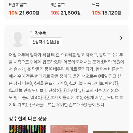
6년 여름호
6년 봄호
드북
스윽스윽 뜨다 보니 자꾸 즐거워지는, 비기너를 위한 신·수편기 스이돈 강
10
21,600
10
21,600
10
15,120
%
%
%
좌
원
원
원
뜨개꾼의 심심풀이 뜨개 / 마음에 쏙 드는 ‘뜨개 최애 부채’가 있는 풍경
뜨개 도안 보는 법
역
강수현
본문에 수록된 작품의 뜨개 도안
관심작가 알림신청
어릴 때부터 엄마가 직접 떠 준 스웨터를 입고 자라고, 중학교 수예부
를 시작으로 수예에 입문하였다. 어른이 되어서는 문화센터와 학원에
서 손뜨개, 옷 만들기 등을 배우며 취미로 즐기다가, 현재는 바른번역
에서 수예 전문 번역가로 활동 중이다. 옮긴 책으로는 《매일 입고 싶
은 남자 니트》, 《겨울 손뜨개 가방》, 《코바늘 연속 모티브 패턴집》,
《코바늘 연속 모티브 패턴집 2》, 《히구치 유미코의 자수 시간》, 《양
모 펠트 플라워 40》, 《손뜨개 아틀리에 31》, 《쉽게 배우는 모티브 뜨
기의 기초》, 《코바늘로 뜨는 우아한 손뜨개 꽃》 등이 있다.
강수현
의 다른 상품