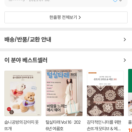
한줄평 전체보기
배송/반품/교환 안내
이 분야 베스트셀러
숩니공방의 강아지 옷
털실타래 Vol.16 : 202
감각적인 니터를 위한
홀
뜨개
6년 여름호
손뜨개 모티브 & 에징
1