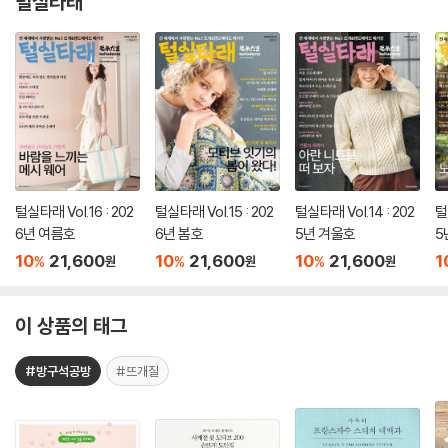
털실타래
털실타래 Vol.16 : 202
털실타래 Vol.15 : 202
털실타래 Vol.14 : 202
털
6년 여름호
6년 봄호
5년 겨울호
5
10
21,600
10
21,600
10
21,600
1
%
%
%
원
원
원
이 상품의 태그
#방구석공방
#뜨개질