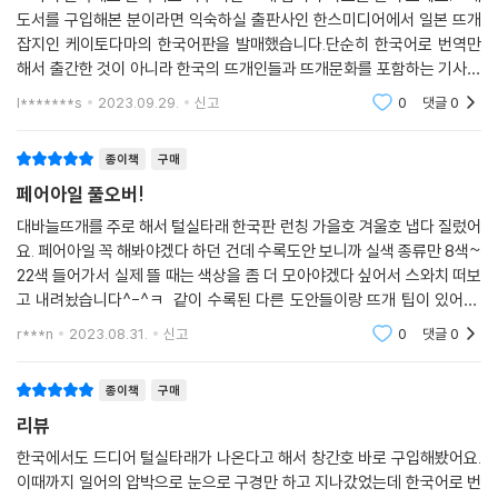
도서를 구입해본 분이라면 익숙하실 출판사인 한스미디어에서 일본 뜨개
잡지인 케이토다마의 한국어판을 발매했습니다.단순히 한국어로 번역만
해서 출간한 것이 아니라 한국의 뜨개인들과 뜨개문화를 포함하는 기사도
수록되어 있어서 더 좋았습니다.현재 한국 뜨개 문화를 주도하는 작가들과
l*******s
2023.09.29.
신고
0
댓글
0
뜨개샵을 소개하는
종이책
구매
페어아일 풀오버!
대바늘뜨개를 주로 해서 털실타래 한국판 런칭 가을호 겨울호 냅다 질렀어
요. 페어아일 꼭 해봐야겠다 하던 건데 수록도안 보니까 실색 종류만 8색~
22색 들어가서 실제 뜰 때는 색상을 좀 더 모아야겠다 싶어서 스와치 떠보
고 내려놨습니다^-^ㅋ 같이 수록된 다른 도안들이랑 뜨개 팁이 있어요.
지금은 확실히 다 이해못하는 내용들인데 하나둘씩 뜨다보면 아하 하고 이
r***n
2023.08.31.
신고
0
댓글
0
해하게 되겠지요
종이책
구매
리뷰
한국에서도 드디어 털실타래가 나온다고 해서 창간호 바로 구입해봤어요.
이때까지 일어의 압박으로 눈으로 구경만 하고 지나갔었는데 한국어로 번