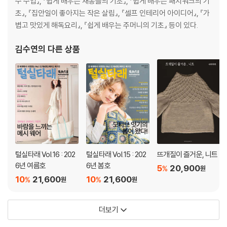
수 수업』, 『쉽게 배우는 재봉틀의 기초』, 『쉽게 배우는 패치워크의 기
초』, 『집안일이 좋아지는 작은 살림』, 『셀프 인테리어 아이디어』, 『가
볍고 맛있게 해독요리』, 『쉽게 배우는 주머니의 기초』 등이 있다.
김수연
의 다른 상품
털실타래 Vol.16 : 202
털실타래 Vol.15 : 202
뜨개질이 즐거운, 니트
6년 여름호
6년 봄호
5
20,900
%
원
10
21,600
10
21,600
%
%
원
원
더보기