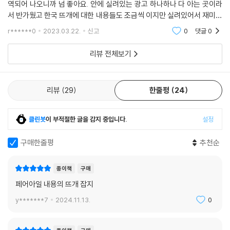
역되어 나오니까 넘 좋아요. 안에 실려있는 광고 하나하나 다 아는 곳이라
서 반가웠고 한국 뜨개에 대한 내용들도 조금씩 이지만 실려있어서 재미있
게 읽었습니다. 예쁜 도안들도 넘 많았어요 아직 초보라서 배색까지는 할
r******0
2023.03.22.
신고
0
댓글
0
실력이 안되지만
리뷰 전체보기
리뷰
29
한줄평
24
클린봇
이 부적절한 글을 감지 중입니다.
설정
구매한줄평
추천순
종이책
구매
페어아일 내용의 뜨개 잡지
y*******7
2024.11.13.
0