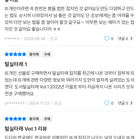
뜨개인이라면 꼭 한번은 봤을 법한 잡지인 것 같아요도안도 다양하고 만드
는 법도 상시히 나와있어서 넘 좋은 것 같아오 단 초보에게는 좀 어려울 수
있어 더안 보는 법을 좀 알아야 할것 같구요ㅡ 아무튼 보는 재미가 있는 잡
지인 것 같아요 좋습니다아 ㅎㅎ
l******i
2025.05.18.
신고
0
댓글
0
종이책
구매
털실타래 1
뜨개인 선물로 구매하면서 털실타래 잡지를 최근에 나온 것부터 접하게 되
었는데 뜨개에 관한 다양한 정보와 여러가지 도안이 알차게 실려있는 도서
였다. 도서털실타래 Vol.1 2022년 가을호 부터 지금까지 나온 시리즈 모두
전권 구매했어요.
y*******7
2024.11.13.
신고
0
댓글
0
종이책
구매
털실타래 Vol.1 리뷰
드디어 한국에도 한국어로 이루어진 뜨개 잡지가 나오는 날이 오네요.뜨개