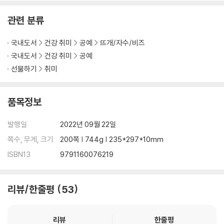
관련 분류
국내도서
건강 취미
공예
뜨개/자수/비즈
국내도서
건강 취미
공예
선물하기
취미
품목정보
발행일
2022년 09월 22일
쪽수, 무게, 크기
200쪽 | 744g | 235*297*10mm
ISBN13
9791160076219
리뷰/한줄평
53
리뷰
한줄평