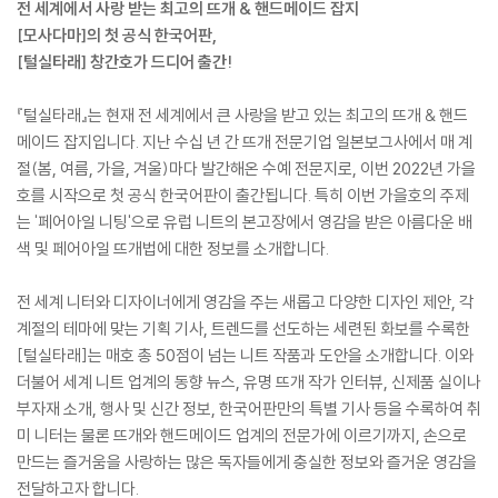
전 세계에서 사랑 받는 최고의 뜨개 & 핸드메이드 잡지
[모사다마]의 첫 공식 한국어판,
[털실타래] 창간호가 드디어 출간!
『털실타래』는 현재 전 세계에서 큰 사랑을 받고 있는 최고의 뜨개 & 핸드
메이드 잡지입니다. 지난 수십 년 간 뜨개 전문기업 일본보그사에서 매 계
절(봄, 여름, 가을, 겨울)마다 발간해온 수예 전문지로, 이번 2022년 가을
호를 시작으로 첫 공식 한국어판이 출간됩니다. 특히 이번 가을호의 주제
는 '페어아일 니팅'으로 유럽 니트의 본고장에서 영감을 받은 아름다운 배
색 및 페어아일 뜨개법에 대한 정보를 소개합니다.
전 세계 니터와 디자이너에게 영감을 주는 새롭고 다양한 디자인 제안, 각
계절의 테마에 맞는 기획 기사, 트렌드를 선도하는 세련된 화보를 수록한
[털실타래]는 매호 총 50점이 넘는 니트 작품과 도안을 소개합니다. 이와
더불어 세계 니트 업계의 동향 뉴스, 유명 뜨개 작가 인터뷰, 신제품 실이나
부자재 소개, 행사 및 신간 정보, 한국어판만의 특별 기사 등을 수록하여 취
미 니터는 물론 뜨개와 핸드메이드 업계의 전문가에 이르기까지, 손으로
만드는 즐거움을 사랑하는 많은 독자들에게 충실한 정보와 즐거운 영감을
전달하고자 합니다.