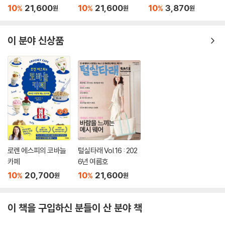
300
10
21,600
10
21,600
10
3,870
%
%
%
원
원
원
이 분야 신상품
로렌 에스피의 코바늘
털실타래 Vol.16 : 202
카페
6년 여름호
10
20,700
10
21,600
%
%
원
원
이 책을 구입하신 분들이 산 분야 책