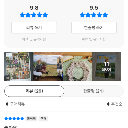
9.8
9.5
리뷰 쓰기
한줄평 쓰기
혜택 및 유의사항
혜택 및 유의사항
11
더보기
10
3
5
리뷰
29
한줄평
24
구매리뷰
추천순
종이책
구매
좋아요