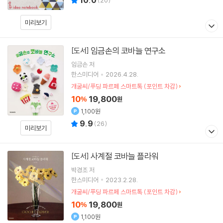
10.0
(
20
)
미리보기
임금손의 코바늘 연구소
[도서]
임금손
저
한스미디어
2026.4.28.
개굴씨/푸딩 파르페 스마트톡 (포인트 차감)
10
19,800
%
원
1,100원
9.9
(
26
)
미리보기
사계절 코바늘 플라워
[도서]
박경조
저
한스미디어
2023.2.28.
개굴씨/푸딩 파르페 스마트톡 (포인트 차감)
10
19,800
%
원
1,100원