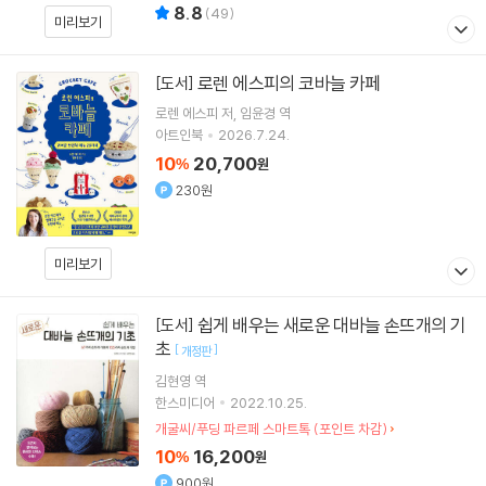
8.8
(
49
)
미리보기
로렌 에스피의 코바늘 카페
[도서]
로렌 에스피
저
임윤경
역
아트인북
2026.7.24.
10
20,700
%
원
230원
미리보기
쉽게 배우는 새로운 대바늘 손뜨개의 기
[도서]
초
[
]
개정판
김현영
역
한스미디어
2022.10.25.
개굴씨/푸딩 파르페 스마트톡 (포인트 차감)
10
16,200
%
원
900원