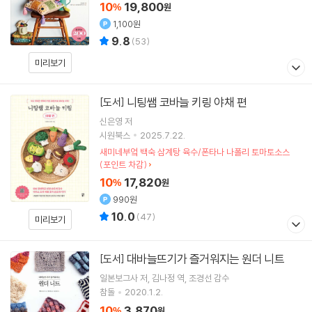
10
19,800
%
원
1,100원
9.8
(
53
)
미리보기
니팅쌤 코바늘 키링 야채 편
[도서]
신은영
저
시원북스
2025.7.22.
새미네부엌 백숙 삼계탕 육수/폰타나 나폴리 토마토소스
(포인트 차감)
10
17,820
%
원
990원
10.0
(
47
)
미리보기
대바늘뜨기가 즐거워지는 원더 니트
[도서]
일본보그사
저
김나정
역
조경선
감수
참돌
2020.1.2.
10
3,870
%
원