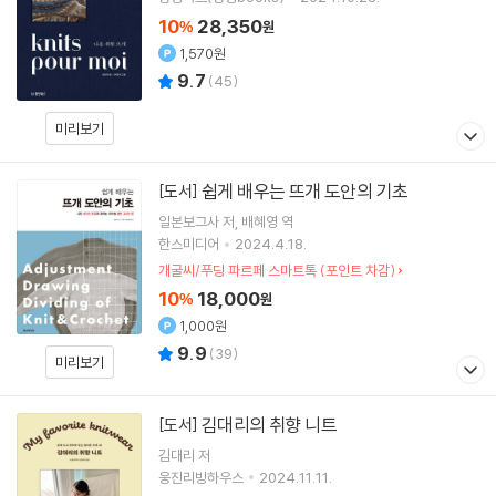
10
28,350
%
원
1,570원
9.7
(
45
)
미리보기
쉽게 배우는 뜨개 도안의 기초
[도서]
일본보그사
저
배혜영
역
한스미디어
2024.4.18.
개굴씨/푸딩 파르페 스마트톡 (포인트 차감)
10
18,000
%
원
1,000원
9.9
(
39
)
미리보기
김대리의 취향 니트
[도서]
김대리
저
웅진리빙하우스
2024.11.11.