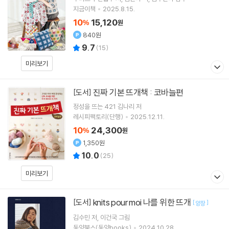
지금이책
2025.8.15.
10
15,120
%
원
840원
9.7
(
15
)
미리보기
진짜 기본 뜨개책 : 코바늘편
[도서]
정성을 뜨는 421 김나리
저
레시피팩토리(단행)
2025.12.11.
10
24,300
%
원
1,350원
10.0
(
25
)
미리보기
knits pour moi 나를 위한 뜨개
[도서]
[
]
양장
김수민
저
이건국
그림
동양북스(동양books)
2024.10.28.