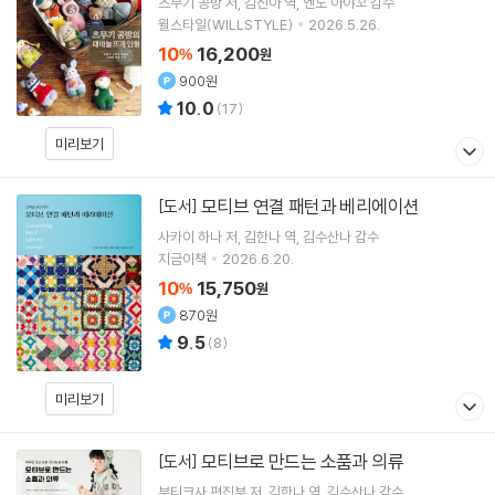
츠무기 공방
저
김진아
역
엔도 아야꼬
감수
윌스타일(WILLSTYLE)
2026.5.26.
10
16,200
%
원
900원
10.0
(
17
)
미리보기
모티브 연결 패턴과 베리에이션
[도서]
사카이 하나
저
김한나
역
김수산나
감수
지금이책
2026.6.20.
10
15,750
%
원
870원
9.5
(
8
)
미리보기
모티브로 만드는 소품과 의류
[도서]
부티크사 편집부
저
김한나
역
김수산나
감수