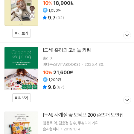
10
18,900
%
원
1,050원
9.7
(
92
)
미리보기
홀리의 코바늘 키링
[도서]
홀리
저
비타북스(VITABOOKS)
2025.4.30.
10
21,600
%
원
1,200원
9.8
(
87
)
미리보기
사계절 꽃 모티브 200 손뜨개 도안집
[도서]
임용옥
역
김윤정
감수
쿠츄리에
기획
솜씨컴퍼니
2019.1.14.