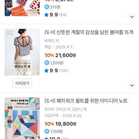
210원
9.9
(
84
)
산뜻한 계절의 감성을 담은 봄여름 뜨개
[도서]
박옥민
저
책밥
2025.4.7.
10
21,600
%
원
1,200원
9.9
(
106
)
미리보기
패치워크 퀼트를 위한 아이디어 노트
[도서]
후지타 구미코
저
김한나
역
지금이책
2026.6.25.
10
19,800
%
원
1,100원