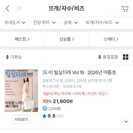
뜨개/자수/비즈
국내도서
건강 취미
공예
뜨개/자수/비즈
베스트
신상품
스테디
기본순
품절포함
털실타래 Vol.16 : 2026년 여름호
[도서]
일본보그사
편
김보미
김수연
남가영
역 외 1명
한스미디어
2026.6.29.
개굴씨/푸딩 파르페 스마트톡 (포인트 차감)
10
21,600
%
원
1,200원
9.8
(
22
)
미리보기