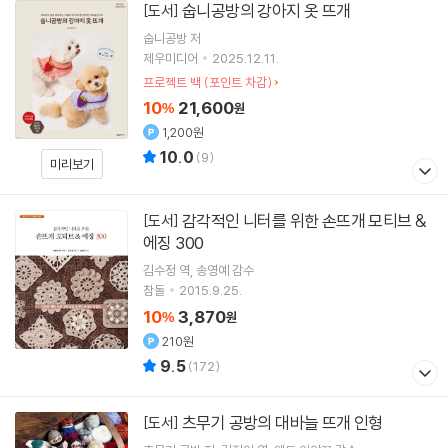
숩니공방의 강아지 옷 뜨개
[도서]
숩니공방
저
제우미디어
2025.12.11.
프로젝트 백 (포인트 차감)
10
21,600
%
원
1,200원
10.0
(
9
)
미리보기
감각적인 니터를 위한 손뜨개 모티브 &
[도서]
에징 300
김수정
역
송영예
감수
참돌
2015.9.25.
10
3,870
%
원
210원
9.5
(
172
)
츠무기 공방의 대바늘 뜨개 인형
[도서]