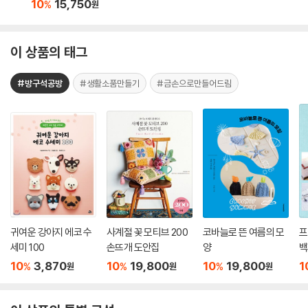
10
15,750
%
원
이 상품의 태그
#방구석공방
#생활소품만들기
#금손으로만들어드림
귀여운 강아지 에코 수
사계절 꽃 모티브 200
코바늘로 뜬 여름의 모
프
세미 100
손뜨개 도안집
양
백
10
3,870
10
19,800
10
19,800
1
%
%
%
원
원
원