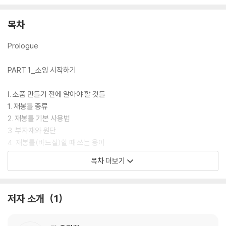
롤로그>
목차
Prologue
PART 1_소잉 시작하기
Ⅰ. 소품 만들기 전에 알아야 할 것들
1. 재봉틀 종류
2. 재봉틀 기본 사용법
3. 부자재와 원단
4. 재봉틀(바느질)할 때 쓰는 용어
5. 소품 만들기 전에 - 이 책의 활용법
목차 더보기
Ⅱ. 소품 만들기 전에 알아야 할 바느질의 기본
1. 창구멍과 공그르기
저자 소개
1
2. 접착솜 붙이기
3. 끈 접어 박기