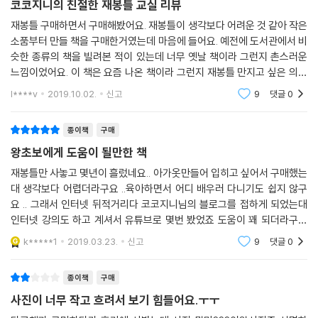
코코지니의 친절한 재봉틀 교실 리뷰
재봉틀 구매하면서 구매해봤어요. 재봉틀이 생각보다 어려운 것 같아 작은
소품부터 만들 책을 구매한거였는데 마음에 들어요. 예전에 도서관에서 비
슷한 종류의 책을 빌려본 적이 있는데 너무 옛날 책이라 그런지 촌스러운
느낌이었어요. 이 책은 요즘 나온 책이라 그런지 재봉틀 만지고 싶은 의욕
이 샘솟는 책이네요. 뒤에 실물패턴도 같이 들어있어서 참 좋은 것 같아요.
l****v
2019.10.02.
신고
9
댓글
0
종이책
구매
왕초보에게 도움이 될만한 책
재봉틀만 사놓고 몇년이 흘렀네요.. 아가옷만들어 입히고 싶어서 구매했는
대 생각보다 어렵더라구요 ..육아하면서 어디 배우러 다니기도 쉽지 않구
요 .. 그래서 인터넷 뒤적거리다 코코지니님의 블로그를 접하게 되었는대
인터넷 강의도 하고 계셔서 유튜브로 몇번 봤었죠 도움이 꽤 되더라구요
ㅎㅎ그러던 중 책을 내신 것을 발견하고 사게 되었습니다.간결하고 알아보
k*****1
2019.03.23.
신고
9
댓글
0
기 쉽게 정리되어
종이책
구매
사진이 너무 작고 흐려서 보기 힘들어요.ㅜㅜ