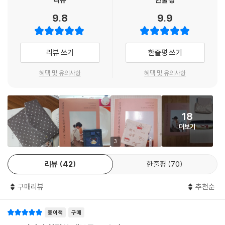
상세한 과정 사진 + 일러스트로 한눈에 이해하는 소잉
9.8
9.9
코코지니가 직접 작품을 만들어보면서 초보 봉틀러들이 시행착오를 겪지
않도록 헷갈리기 쉬운 부분마다 과정 사진을 넣었고, 추가로 설명이 필요
한 부분은 일러스트로 따로 짚어주어 사진만으로 모자란 부분을 보충해준
리뷰 쓰기
한줄평 쓰기
다. 초보 봉틀러의 마음을 헤아린 상세한 과정 사진으로 이 책을 집은 독자
는 어려운 작품도 한눈에 이해해서 만들 수 있다.
혜택 및 유의사항
혜택 및 유의사항
18
더보기
3
리뷰
42
한줄평
70
구매리뷰
추천순
종이책
구매