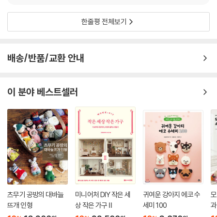
한줄평 전체보기
배송/반품/교환 안내
이 분야 베스트셀러
츠무기 공방의 대바늘
미니어처 DIY 작은 세
귀여운 강아지 에코 수
모
뜨개 인형
상 작은 가구 Ⅱ
세미 100
과