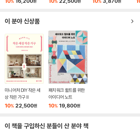
10
16,200
10
22,500
10
3,870
1
%
%
%
원
원
원
이 분야 신상품
미니어처 DIY 작은 세
패치워크 퀼트를 위한
상 작은 가구 Ⅱ
아이디어 노트
10
22,500
10
19,800
%
%
원
원
이 책을 구입하신 분들이 산 분야 책