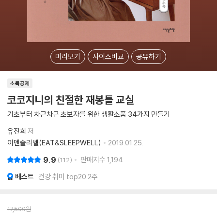
미리보기
사이즈비교
공유하기
소득공제
코코지니의 친절한 재봉틀 교실
기초부터 차근차근 초보자를 위한 생활소품 34가지 만들기
유진희
저
이덴슬리벨(EAT&SLEEPWELL)
2019.01.25.
9.9
판매지수
1,194
112
베스트
건강 취미 top20 2주
17,500
원