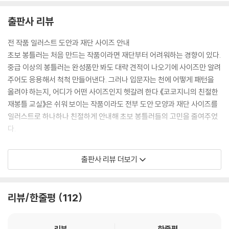
8 지퍼 파우치
출판사 리뷰
9 바닥이 있는 지퍼 파우치
10 더블 파우치
전 작품 일러스트 도안과 재단 사이즈 안내
11 롤 파우치(필통)
초보 봉틀러는 처음 만드는 작품이라면 재단부터 어려워하는 경향이 있다.
12 필통
중급 이상의 봉틀러는 완성품만 봐도 대략 견적이 나오기에 사이즈만 알려
13 미니 배낭
주어도 응용해서 척척 만들어낸다. 그러나 입문자는 천에 어떻게 패턴을
올려야 하는지, 어디가 어떤 사이즈인지 헷갈려 한다.《코코지니의 친절한
Ⅳ 가방
재봉틀 교실》은 쉬워 보이는 작품이라도 전부 도안 모양과 재단 사이즈를
1 양면 에코백
일러스트로 하나하나 친절하게 안내해 초보 봉틀러들의 고민을 줄여주었
2 장바구니
다.
3 클러치백
4 핸드백
친절하기로 유명한 코코지니표 설명과 QR 동영상 강의, 알짜 팁 수록
출판사 리뷰 더보기
재봉틀은 돌려볼수록 안다, 사소한 팁 하나로 완성도가 얼마나 차이 나는
지. ‘왜 저는 책에서 하라는 대로 정말 똑같이 했는데도 모양이 매끈하게 안
빠질까요?’ 하고 질문하던 초보 봉틀러라면 코코지니표 친절한 설명과 Q
리뷰/한줄평
112
R 동영상 강의, 알짜 팁들을 확인하자. 당신도 어느새 전문가 못지않은, 디
테일에 강한 완성도 높은 작품을 만들게 된다.
리뷰
한줄평