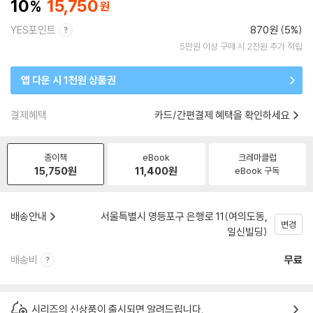
10
15,750
YES포인트
870원 (5%)
5만원 이상 구매 시 2천원 추가 적립
앱 다운 시 1천원 상품권
결제혜택
카드/간편결제 혜택을 확인하세요
종이책
eBook
크레마클럽
15,750
원
11,400
원
eBook 구독
배송안내
서울특별시 영등포구 은행로 11(여의도동,
변경
일신빌딩)
배송비
무료
시리즈의 신상품이 출시되면 알려드립니다.