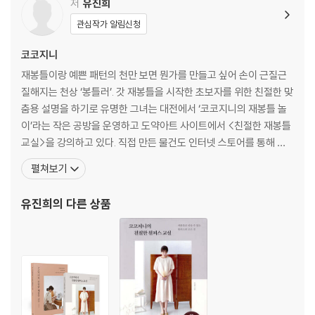
4. 모서리 시접 모아 접기
저
유진희
5. 시접 처리하기(오버로크)
관심작가 알림신청
6. 아웃포켓 만들기
7. 줄지퍼 활용하기
코코지니
8. 바이어스 활용하기
재봉틀이랑 예쁜 패턴의 천만 보면 뭔가를 만들고 싶어 손이 근질근
9. 라미네이트 원단(방수 코팅) 다루기
질해지는 천상 ‘봉틀러’. 갓 재봉틀을 시작한 초보자를 위한 친절한 맞
춤용 설명을 하기로 유명한 그녀는 대전에서 ‘코코지니의 재봉틀 놀
PART 2_소잉 소품 만들기
이’라는 작은 공방을 운영하고 도약아트 사이트에서 <친절한 재봉틀
교실>을 강의하고 있다. 직접 만든 물건도 인터넷 스토어를 통해 판
Ⅰ 주방용 소품
매하고 있으며, 2017년부터는 수많은 재봉틀러와 더 활발하게 소통
펼쳐보기
1 주방 수건
하고 자신의 알짜 팁도 널리 알리기 위해 네이버 카페 <친절한 재봉
2 키친클로스
틀 교실>을 열었다. 이곳에서 세상에 하나뿐인 코코지니표 패턴을 공
유진희
의 다른 상품
3 티코스터
유하고 직접 회원들의 작품을 체크해주는 등의 활동을 이어
4 티코스터 케이스
5 하트 냄비 집게
6 사각 냄비 집게
7 오븐 장갑
8 기본 앞치마
9 주머니 앞치마