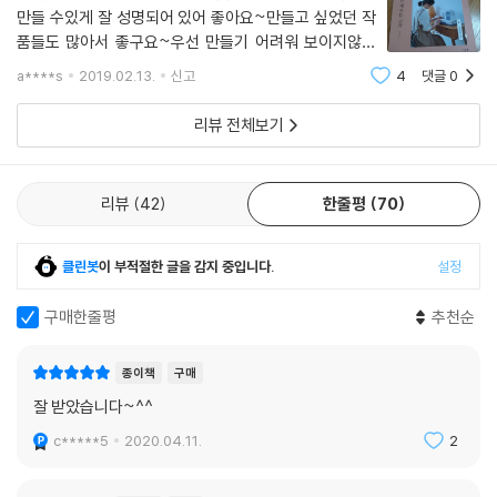
만들 수있게 잘 성명되어 있어 좋아요~만들고 싶었던 작
품들도 많아서 좋구요~우선 만들기 어려워 보이지않는
티매트부터만들어 봤어요패턴도 있고 상세 사이즈도 있
a****s
2019.02.13.
신고
4
댓글
0
어서편한대로 골라서 하면 될거 같아요~ 잠자고있던 미
싱도 깨우고티매트도 만들고 ~ ~시간날때 조금씩 만들
리뷰 전체보기
어
리뷰
42
한줄평
70
클린봇
이 부적절한 글을 감지 중입니다.
설정
구매한줄평
추천순
종이책
구매
잘 받았습니다~^^
c*****5
2020.04.11.
2