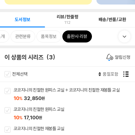
리뷰/한줄평
도서정보
배송/반품/교환
112
소개
관련분류
품목정보
출판사 리뷰
이 상품의 시리즈
3
알림신청
전체선택
품절포함
코코지니의 친절한 원피스 교실 + 코코지니의 친절한 재봉틀 교실
10
32,850
%
원
코코지니의 친절한 원피스 교실
10
17,100
%
원
코코지니의 친절한 재봉틀 교실