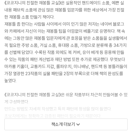
《코코지니의 친절한 재봉틀 교실》은 실용적인 핸드메이드 소품, 예쁜 실
내용 패브릭 소품에 관심 많은 재봉틀 입문자를 위한 세상에서 가장 친절
한 재봉틀 소품 만들기 책이다.
재봉틀 좀 한다는 사람들 사이에서 이미 인기 많은 저자는 네이버 블로그
와 카페에서 자신이 아는 재봉틀 팁을 아낌없이 베풀기로 유명하다. 책 속
에는 그동안 많은 재봉틀 입문자에게 큰 호응을 받은 소품들을 실생활에서
꼭 필요한 주방 소품, 거실 소품, 휴대용 소품, 가방으로 분류해 총 34가지
를 선별해 담았다. 수록된 작품 외에도 북 커버, 유아 베개 등 응용해 만들
수 있는 작품의 패턴 계산법과 재단 방법 또한 추가로 제공했다. 무엇보다
마카롱 키홀더, 교통카드 지갑, 롤파우치, 미니배낭, 핸드백 등 봉틀러들이
가장 열광한 23작품의 실물 패턴을 2장의 부록으로 더해 책의 완성도를
높였다.
《코코지니의 친절한 재봉틀 교실》은 쉬운 작품부터 차근히 만들어볼 수 있
게 구성하였다.
만드는 방법도 자세히 작성했고 특히 패턴에 정성을 많이 들였다.
초보자에게는 정확하고 검증된 패턴이 필요하기 때문이다.
더불어 꽤 난이도 높은 작품도 일부 담았으니
책소개 더보기
중급 이상의 독자에게도 재미있고 유용한 책이 될 것이라 생각한다. - <프