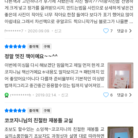
다른책과 고민하다가 후기에 사봤는데 사진 뭥미???이왕사진좀 선명하
게 크게 넣고 정가를 올려받으시지..만드는법을 사진으로 상세하게 넣은건
좋은데 사진이 작아도 너무 작아요.한참 들여다 보다가 포기 했어요.많이
아쉽네요.그래서 차선책으로 큐알코드 찍으니작가님 블로그가 나올뿐 만
드는 방법은 어디있는지 찾기도 힘드네요..ㅜㅜ거참..저는 약간 실망입니
f*******7
2020.09.09.
신고
7
댓글
0
다.보다 답답해서 덮게
종이책
구매
정말 멋진 책이예요~~^^
이번에 미싱을 다시 해보겠단 맘을먹고 제일 먼저 한게 코
코지니님 책산거예요ㅎ내용도 알차보이고ㅋ 패턴까지 있
어 좋았어요!아니다 다를까 준비물부터 기본적인 미싱방
법까지그리고 중간중간 응용할수있는 팁까지 넣어져있었
어요ㅎ첫작품은 제일 쉬워보인 티코스터 만들기천천히
r********h
2019.02.14.
신고
6
댓글
0
따라해보니 금방 티코스터가만들어졌어요ㅎ용기받아서
바로 만든 양면 에코백ㅋ봄봄스럽게 핑크로 만들었
종이책
구매
코코지니님의 친절한 재봉틀 교실
초보도 할수있는 소잉책~코코지니의 친절한 재봉틀 교
실의소품만들기 초보자도 과정샷과 설명 대로 따라하면