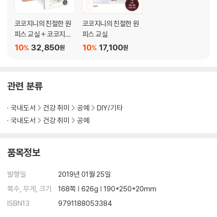
Ⅱ 거실용 소품
코코지니의 친절한 원
코코지니의 친절한 원
1 삼각 가랜드
피스 교실 + 코코지니
피스 교실
2 하트 가랜드
의 친절한 재봉틀 교실
10
32,850
10
17,100
%
%
원
원
3 곡물 핫팩
4 쿠션 커버
5 갑티슈 커버
관련 분류
6 벽걸이용 갑티슈 커버
7 룸슈즈
국내도서
건강 취미
공예
DIY/기타
8 발매트
국내도서
건강 취미
공예
Ⅲ 휴대용 소품
1 매직 파우치
품목정보
2 카드 지갑
3 교통카드 지갑
발행일
2019년 01월 25일
4 마카롱 키홀더
쪽수, 무게, 크기
168쪽 | 626g | 190*250*20mm
5 한 겹 스트링 주머니
6 양면 스트링 주머니
ISBN13
9791188053384
7 유아용 배낭