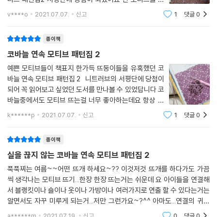
아하는데 실정리때문에 덮개나 담요같은걸 그냥 한번에
v****o
2021.07.07.
신고
1
댓글
0
쭉 뜨는걸 선호 하였는데 이 책을 받아보고선 그럴걱정이
없네요 목차를 보시면, 6가지 응용작품들이 있
종이책
코바늘 연속 모티브 패턴집 2
예쁜 모티브들이 책표지 한가득 뜨둥이들을 유혹했던 코
바늘 연속 모티브 패턴집 2 니트러브의 서평단에 당첨이
되어 꼭 읽어보고 싶었던 도서를 만나볼 수 있었답니다 코
바늘중에서도 모티브 뜨는걸 너무 좋아하는데요 항상 여
러개의 모티브를 떠놓은 후 하나하나 연결해주는 작업이
k******p
2021.07.07.
신고
1
댓글
0
지겹기도하고 더디게만 진행되었는데요 코바늘 연속 모
티브 패턴집 2 도서속에서는
종이책
실을 끊지 않는 코바늘 연속 모티브 패턴집 2
푹푹찌는 여름~~어떤 뜨개 하세요~?? 이것저것 뜨개를 하다가도 가끔
씩 생각나는 모티브 뜨기...한장 한장 뜨는거는 쉬운데 요 아이들을 연결해
서 블랭킷이나 숄이나 옷이나 가방이나 여러가지로 연출 할 수 있다는거는
알면서도 자꾸 미루게 되는거...저만 그런가요~?^^ 아마도...연결의 귀찮
음 때문이겠죠~? 저와 같은 분들을 위한 책을 소개합니다~ 바로~! 실을
a******m
2021.07.19.
신고
0
댓글
0