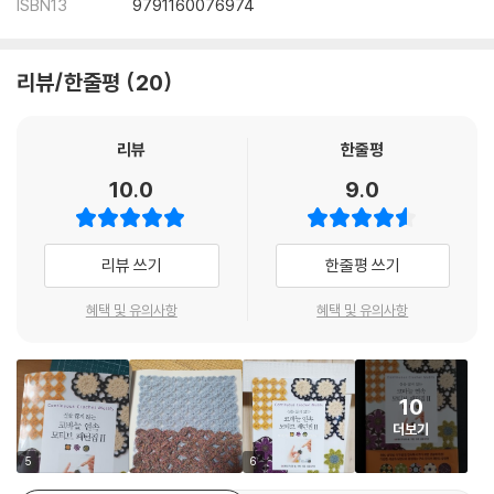
ISBN13
9791160076974
리뷰/한줄평
20
리뷰
한줄평
10.0
9.0
리뷰 쓰기
한줄평 쓰기
혜택 및 유의사항
혜택 및 유의사항
10
더보기
5
6