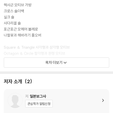
헥사곤 모티브 가방
크로스 숄더백
실크 숄
사다리꼴 숄
포근포근 모헤어 볼레로
나팔꽃과 해바라기 풀오버
Square ＆ Triangle 사각형과 삼각형 모티브
Octagon ＆ Circle 팔각형과 원형 모티브
Hexagon 육각형 모티브
목차 더보기
연속 모티브 뜨는 법 레슨
no.12 모티브 뜨는 법
저자 소개
2
원 포인트 레슨
작품 뜨는 법
코바늘뜨기의 기초
저
일본보그사
사용 실 일람
관심작가 알림신청