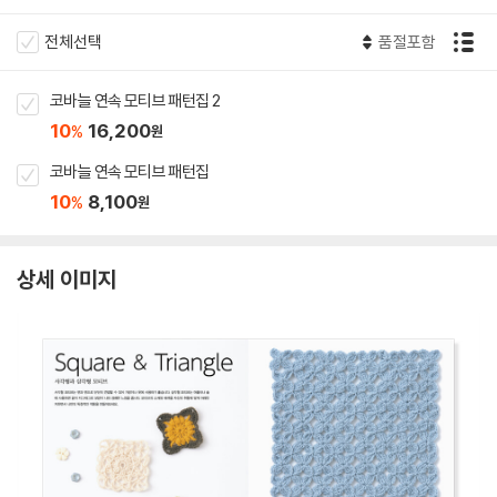
전체선택
품절포함
코바늘 연속 모티브 패턴집 2
10
16,200
%
원
코바늘 연속 모티브 패턴집
10
8,100
%
원
상세 이미지