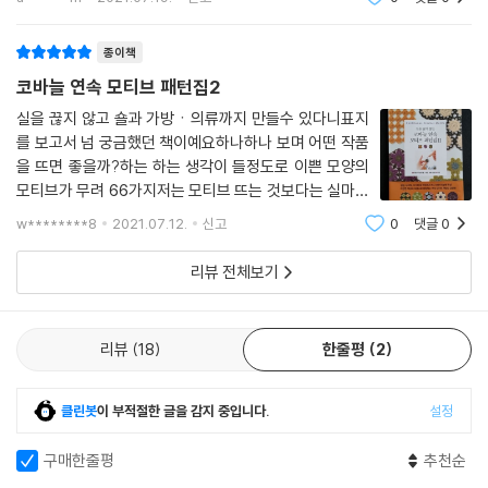
끊지않고
종이책
코바늘 연속 모티브 패턴집2
실을 끊지 않고 숄과 가방ㆍ의류까지 만들수 있다니표지
를 보고서 넘 궁금했던 책이예요하나하나 보며 어떤 작품
을 뜨면 좋을까?하는 하는 생각이 들정도로 이쁜 모양의
모티브가 무려 66가지저는 모티브 뜨는 것보다는 실마무
리가 힘들고 귀찮았는데요실을 끊지 않고 완성이 가능하
w********8
2021.07.12.
신고
0
댓글
0
니 편해서 더 좋은 것 같아요자세한 사진 설명으로 초보이
신 분들도 충분히 뜨실수 있겠어요1권에 이어 2
리뷰 전체보기
리뷰
18
한줄평
2
클린봇
이 부적절한 글을 감지 중입니다.
설정
구매한줄평
추천순