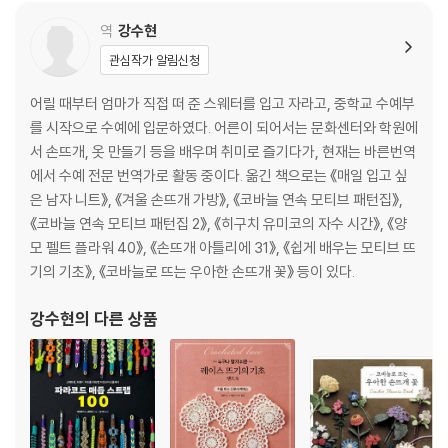
역
강수현
관심작가 알림신청
어릴 때부터 엄마가 직접 떠 준 스웨터를 입고 자라고, 중학교 수예부
를 시작으로 수예에 입문하였다. 어른이 되어서는 문화센터와 학원에
서 손뜨개, 옷 만들기 등을 배우며 취미로 즐기다가, 현재는 바른번역
에서 수예 전문 번역가로 활동 중이다. 옮긴 책으로는 《매일 입고 싶
은 남자 니트》, 《겨울 손뜨개 가방》, 《코바늘 연속 모티브 패턴집》,
《코바늘 연속 모티브 패턴집 2》, 《히구치 유미코의 자수 시간》, 《양
모 펠트 플라워 40》, 《손뜨개 아틀리에 31》, 《쉽게 배우는 모티브 뜨
기의 기초》, 《코바늘로 뜨는 우아한 손뜨개 꽃》 등이 있다.
강수현
의 다른 상품