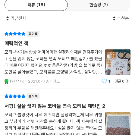
리뷰
18
한줄평
2
리뷰전체
추천순
종이책
매력적인 책
모티브뜨기는 항상 어마어마한 실정리숙제를 던져주기에
＜실을 끊지 않는 코바늘 연속 모티브 패턴집2＞를 봤을
때 바로 이거다 했어요 ㅎㅎ 응용작품(가방,숄,볼레로 등)
도안을 실어놓았고, 모티블를 모양별(사각형, 삼각형, 팔
각형, 원형, 육각형)로 정리해서 뜨는 법을 싫어놓았어요.
f*****x
2021.07.13.
신고
1
댓글
0
그리고 뜨는 법이 조금 다르기 때문에 "연속모티브 뜨는
법 레슨"을 자세히 소개해 놓았어요. 저
종이책
서평) 실을 끊지 않는 코바늘 연속 모티브 패턴집 2
모티브 블랭킷이 너무 예쁘지만 실정리하는게 너무 귀찮
고 부담이라 선뜻 시작을 못하게 됩니다. 책 제목에서 실
정리의 부담을 해결해주네요 ! 실을 끊지 않는 코바늘 모
티브 패턴집2 서평단에 당첨이 되었어요 전 모티브를 좋