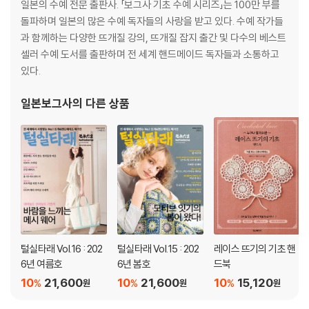
일본의 수예 전문 출판사. 「보그사 기초 수예 시리즈」는 100만 부를
돌파하며 일본의 많은 수예 독자들의 사랑을 받고 있다. 수예 작가들
과 함께하는 다양한 뜨개질 강의, 뜨개질 잡지 출간 및 다수의 베스트
셀러 수예 도서를 출판하며 전 세계 핸드메이드 독자들과 소통하고
있다.
일본보그사
의 다른 상품
털실타래 Vol.16 : 202
털실타래 Vol.15 : 202
레이스 뜨기의 기초 핸
6년 여름호
6년 봄호
드북
10
21,600
10
21,600
10
15,120
%
%
%
원
원
원