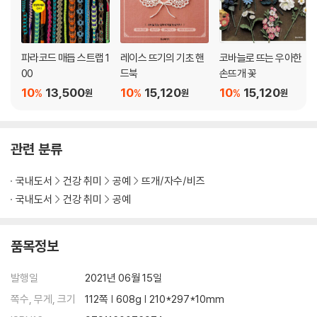
파라코드 매듭 스트랩 1
레이스 뜨기의 기초 핸
코바늘로 뜨는 우아한
00
드북
손뜨개 꽃
10
13,500
10
15,120
10
15,120
%
%
%
원
원
원
관련 분류
국내도서
건강 취미
공예
뜨개/자수/비즈
국내도서
건강 취미
공예
품목정보
발행일
2021년 06월 15일
쪽수, 무게, 크기
112쪽 | 608g | 210*297*10mm