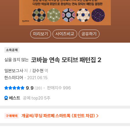
미리보기
사이즈비교
공유하기
소득공제
코바늘 연속 모티브 패턴집 2
실을 끊지 않는
일본보그사
저
강수현
역
한스미디어
2021.06.15.
9.9
판매지수
996
20
베스트
공예 top20 5주
개굴씨/푸딩 파르페 스마트톡 (포인트 차감)
구매혜택