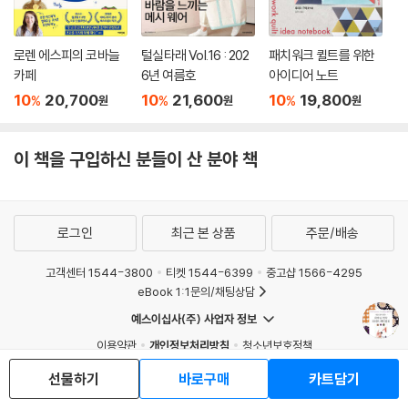
로렌 에스피의 코바늘
털실타래 Vol.16 : 202
패치워크 퀼트를 위한
카페
6년 여름호
아이디어 노트
10
20,700
10
21,600
10
19,800
%
%
%
원
원
원
이 책을 구입하신 분들이 산 분야 책
로그인
최근 본 상품
주문/배송
고객센터 1544-3800
티켓 1544-6399
중고샵 1566-4295
eBook 1:1문의/채팅상담
예스이십사(주) 사업자 정보
이용약관
개인정보처리방침
청소년보호정책
PC버전
회사소개
거래처관계자께
선물하기
바로구매
카트담기
도서홍보
광고
Copyright © YES24 Corp. All Rights Reserved.