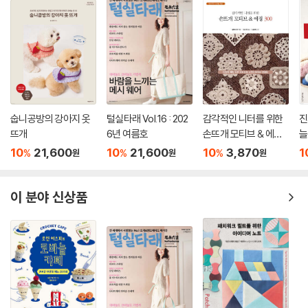
숩니공방의 강아지 옷
털실타래 Vol.16 : 202
감각적인 니터를 위한
진
뜨개
6년 여름호
손뜨개 모티브 & 에징
늘
300
10
21,600
10
21,600
10
3,870
1
%
%
%
원
원
원
이 분야 신상품