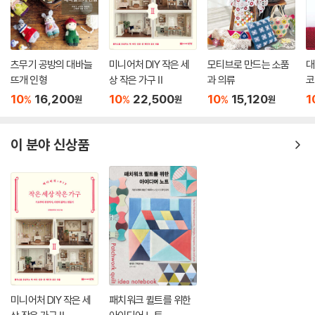
츠무기 공방의 대바늘
미니어처 DIY 작은 세
모티브로 만드는 소품
대
뜨개 인형
상 작은 가구 Ⅱ
과 의류
코
10
16,200
10
22,500
10
15,120
1
%
%
%
원
원
원
이 분야 신상품
미니어처 DIY 작은 세
패치워크 퀼트를 위한