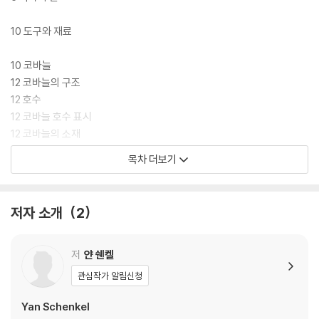
10 도구와 재료
10 코바늘
12 코바늘의 구조
12 호수
12 코바늘 호수 표시
12 코바늘의 소재
목차 더보기
13 뜨개실
13 천연 실
13 섬유질 실
저자 소개
2
13 단백질 실
14 합성 실
14 실의 무게
저
얀 쉔켈
관심작가 알림신청
16 그 밖의 도구와 재료
16 돗바늘과 십자수 바늘
Yan Schenkel