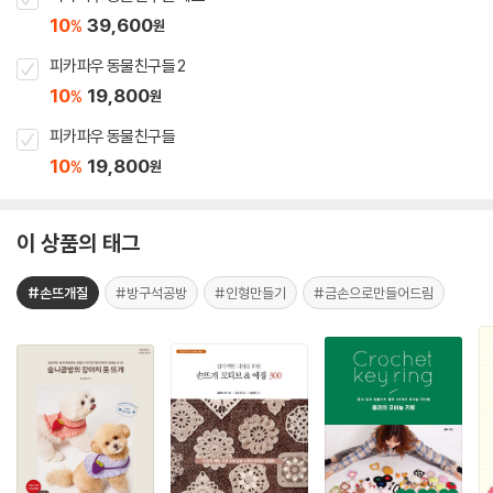
10
39,600
%
원
피카파우 동물친구들 2
10
19,800
%
원
피카파우 동물친구들
10
19,800
%
원
이 상품의 태그
#손뜨개질
#방구석공방
#인형만들기
#금손으로만들어드림