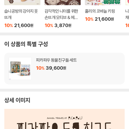
숩니공방의 강아지 옷
감각적인 니터를 위한
홀리의 코바늘 키링
니
뜨개
손뜨개 모티브 & 에징
채
10
21,600
%
원
300
10
21,600
10
3,870
1
%
%
원
원
이 상품의 특별 구성
피카파우 동물친구들 세트
10
39,600
%
원
상세 이미지