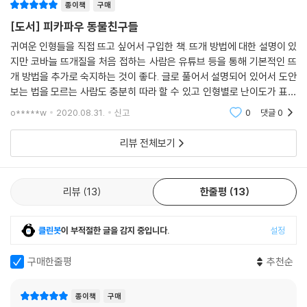
종이책
구매
[도서] 피카파우 동물친구들
귀여운 인형들을 직접 뜨고 싶어서 구입한 책. 뜨개 방법에 대한 설명이 있
지만 코바늘 뜨개질을 처음 접하는 사람은 유튜브 등을 통해 기본적인 뜨
개 방법을 추가로 숙지하는 것이 좋다. 글로 풀어서 설명되어 있어서 도안
보는 법을 모르는 사람도 충분히 따라 할 수 있고 인형별로 난이도가 표시
되어 있어 쉬운 것부터 차근차근 배워나갈 수 있다. 응용보다 그대로 따라
o*****w
2020.08.31.
신고
0
댓글
0
하는 것이 편
리뷰 전체보기
리뷰
13
한줄평
13
클린봇
이 부적절한 글을 감지 중입니다.
설정
구매한줄평
추천순
종이책
구매