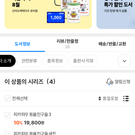
리뷰/한줄평
도서정보
배송/반품/교환
26
자 소개
관련분류
품목정보
출판사 리뷰
이 상품의 시리즈
4
알림신청
전체선택
품절포함
피카파우 동물친구들 3
10
19,800
%
원
피카파우 동물친구들 세트