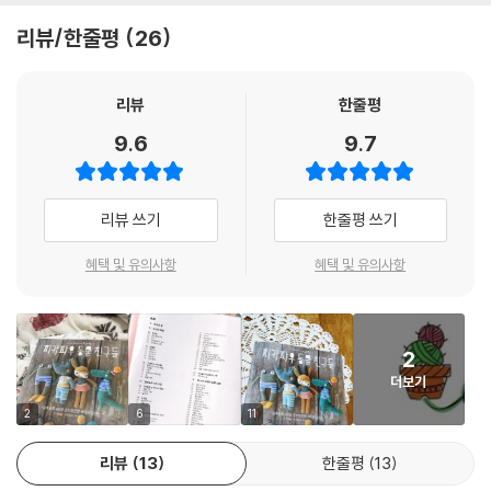
를 중심으로 몸통을 한 번에 뜨는 방식인 데다 대체로 한두 가지 뜨기법만
리뷰/한줄평
26
으로 완성할 수 있기 때문에 처음 코바늘뜨기를 하는 초보자라도 쉽게 만
들 수 있습니다. 동물 친구들 중 마음에 드는 것부터 시작해보세요. 피카파
우 동물 친구들의 매력에 푹 빠지게 될 것입니다.
리뷰
한줄평
9.6
9.7
뜨개질 기호를 몰라도 OK
친절하면서도 간단하게 정리된 글 도안과 상세한 과정별 사진으로
초보자도 완성도 있게 만들 수 있어요!
리뷰 쓰기
한줄평 쓰기
《피카파우 동물 친구들》은 코바늘뜨기를 처음 접하는 이들도 쉽게 따라할
혜택 및 유의사항
혜택 및 유의사항
수 있도록 구성되어 있습니다. 인형 만들기에 앞서 코바늘뜨개의 기초와
재료 그리고 작품에 사용되는 뜨기법 등이 친절하게 설명되어 있어 이 책
을 통해 얼마든지 기본기를 다질 수 있지요.
2
인형 만들기는 사슬뜨기, 짧은뜨기 같은 아주 기초적인 뜨기법이 주를 이
더보기
루는 데다, 만드는 과정이 누구나 이해할 수 있는 간단한 글 도안으로 정리
되어 있어서 기호로 이뤄진 그림 도안에 익숙하지 않은 초보자도 헤매지
2
6
11
않고 속도감 있게 진행할 수 있습니다. 또한 뜨는 모습과 과정을 알 수 있게
리뷰
13
한줄평
13
사진을 곁들여 이해를 돕지요. 설명을 따라 차근차근 코바늘을 떠 나가다