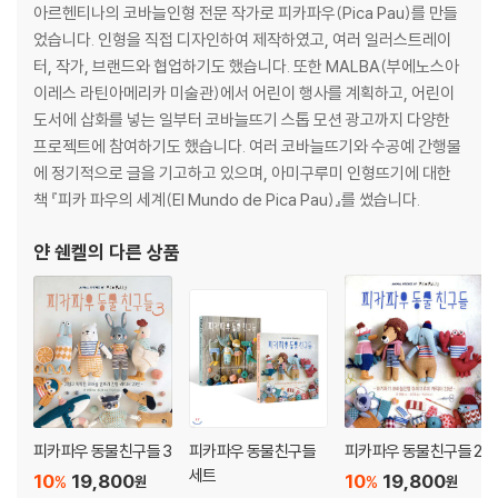
16 시침핀
아르헨티나의 코바늘인형 전문 작가로 피카파우(Pica Pau)를 만들
16 가위
었습니다. 인형을 직접 디자인하여 제작하였고, 여러 일러스트레이
17 스티치마커(콧수링)
터, 작가, 브랜드와 협업하기도 했습니다. 또한 MALBA(부에노스아
17 솜
이레스 라틴아메리카 미술관)에서 어린이 행사를 계획하고, 어린이
17 얼굴 재료
도서에 삽화를 넣는 일부터 코바늘뜨기 스톱 모션 광고까지 다양한
프로젝트에 참여하기도 했습니다. 여러 코바늘뜨기와 수공예 간행물
18 코바늘뜨기의 기초
에 정기적으로 글을 기고하고 있으며, 아미구루미 인형뜨기에 대한
책 『피카 파우의 세계(El Mundo de Pica Pau)』를 썼습니다.
18 코바늘과 실 잡기(손 모양)
19 연필 그립
얀 쉔켈
의 다른 상품
19 나이프 그립
19 실 잡기
19 뜨기법
20 매듭지은고리
21 사슬
21 기초사슬코
피카파우 동물친구들 3
피카파우 동물친구들
피카파우 동물친구들 2
21 기둥코
세트
10
19,800
10
19,800
%
%
원
원
22 코 세기