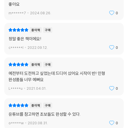
좋아요
m******7
2024.08.26.
0
종이책
구매
정말 좋은 책이에요!
c******l
2022.09.12.
0
종이책
구매
예전부터 도전하고 싶었는데 드디어 샀어요 시작이 반! 인형
완성품들 너무 예뻐요
L*****u
2021.04.01.
0
종이책
구매
유튜브를 참고하면 초보들도 완성할 수 있다.
o*****w
2020.08.31.
0