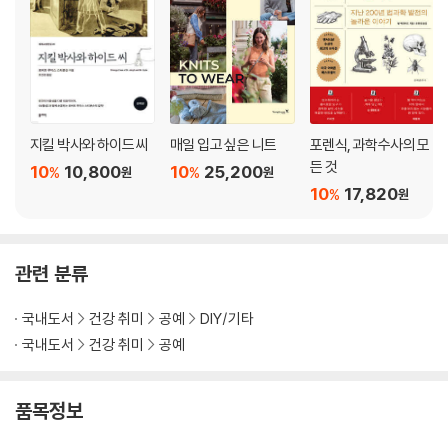
45 태피스트리 뜨기
46 마무리하기
47 자수
48 편물 연결하기(바느질하기)
51 코바늘뜨기의 용어와 기호
지킬 박사와 하이드 씨
매일 입고 싶은 니트
포렌식, 과학수사의 모
51 설명 읽는 법
든 것
10
10,800
10
25,200
%
%
원
원
10
17,820
%
원
54 20가지 캐릭터 동물 인형
56 돼지 페드로
관련 분류
62 회색곰 한스
66 해달 머리
국내도서
건강 취미
공예
DIY/기타
70 카이만 악어 르네
국내도서
건강 취미
공예
74 당나귀 라몬
80 판다곰 롤라
84 치타 로사
품목정보
90 개구리 빅터