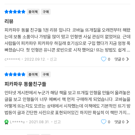
종이책
구매
리뷰
피카파우 동물 친구들 1권 리뷰 입니다. 코바늘 뜨개질을 오래전부터 해왔
는데 보통 소품이나 가방을 많이 떴고 인형엔 사실 관심이 없었어요. 근데
사람들이 피카파우 피카파우 하길래 호기심으로 구입 했다가 지금 엄청 푹
빠졌습니다. 첫 인형은 유니콘 로빈으로 시작 했어요! 뜨는 방법도 쉽게 설
명 되어 있고 재료도 꼼꼼히 표시 되어 있네요. 코바늘 하시는 분들께 이 책
c******l
2022.09.12.
신고
0
댓글
0
정말 추천
종이책
구매
피카파우 동물친구들
인터넷 게시판에서 누군가 해당 책을 보고 뜨개질 인형을 만들어 올려놓은
글을 보고 인형들이 너무 예뻐서 책 먼저 구매하게 되었습니다. 코바늘을
어떻게 뜨는지도 모르는 상태에서 시작했는데 이책에도 기본적인 뜨기 방
법등이 글과 간단한 사진으로 표현되어있긴 하지만 확실히 이 책만 가지고
는 아예 초심자가 다 따라할 수는 없는 수준이에요. 기본적인 뜨개질 방법
L*****u
2021.08.31.
신고
0
댓글
0
이나 용어등은