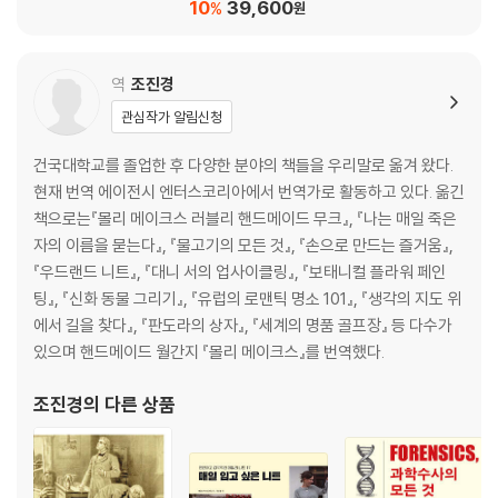
10
39,600
%
원
22 코바늘 넣기(코바늘을 넣는 위치)
23 빼뜨기
23 빼뜨기로 사슬고리 연결하기(고리 모양의 기초사슬코)
역
조진경
24 짧은뜨기
관심작가 알림신청
24 평면뜨기에서(편평한 편물)
26 나선형 뜨기에서(원통 모양 편물)
건국대학교를 졸업한 후 다양한 분야의 책들을 우리말로 옮겨 왔다.
27 V-짧은뜨기와 ×-짧은뜨기의 차이
현재 번역 에이전시 엔터스코리아에서 번역가로 활동하고 있다. 옮긴
28 긴뜨기
책으로는『몰리 메이크스 러블리 핸드메이드 무크』, 『나는 매일 죽은
30 한길긴뜨기
자의 이름을 묻는다』, 『물고기의 모든 것』, 『손으로 만드는 즐거움』,
31 구슬뜨기
『우드랜드 니트』, 『대니 서의 업사이클링』, 『보태니컬 플라워 페인
33 짧은 앞뒤걸어뜨기
팅』, 『신화 동물 그리기』, 『유럽의 로맨틱 명소 101』, 『생각의 지도 위
35 코 늘리기와 코 줄이기
에서 길을 찾다』, 『판도라의 상자』, 『세계의 명품 골프장』 등 다수가
35 코 늘리기
있으며 핸드메이드 월간지 『몰리 메이크스』를 번역했다.
36 코 줄이기
38 나선형 뜨기
조진경
의 다른 상품
38 실고리로 원형코 만들기
40 기초사슬코로 타원형 뜨기
43 실 바꾸기(배색하기)와 연결하기
44 자카드 무늬 뜨기