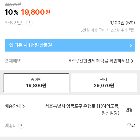
22,000
원
10
19,800
YES포인트
1,100원 (5%)
5만원 이상 구매 시 2천원 추가 적립
앱 다운 시 1천원 상품권
결제혜택
카드/간편결제 혜택을 확인하세요
종이책
원서
19,800
원
29,070
원
배송안내
서울특별시 영등포구 은행로 11(여의도동,
변경
일신빌딩)
배송비
무료