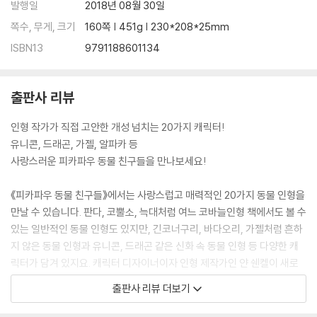
96 오리너구리 조지
발행일
2018년 08월 30일
102 긴코너구리 마르코스
쪽수, 무게, 크기
160쪽 | 451g | 230*208*25mm
106 가젤 오드리
ISBN13
9791188601134
110 늑대 해리
114 코뿔소 헥터
120 딱따구리 찰스
출판사 리뷰
124 바다오리 보니
128 박쥐 휴고
인형 작가가 직접 고안한 개성 넘치는 20가지 캐릭터!
134 알파카 마르시아
유니콘, 드래곤, 가젤, 알파카 등
142 잭러셀 다니엘
사랑스러운 피카파우 동물 친구들을 만나보세요!
146 유니콘 로빈
152 드래곤 제르트뤼드
《피카파우 동물 친구들》에서는 사랑스럽고 매력적인 20가지 동물 인형을
만날 수 있습니다. 판다, 코뿔소, 늑대처럼 여느 코바늘인형 책에서도 볼 수
159 감사의 글
있는 일반적인 동물 인형도 있지만, 긴코너구리, 바다오리, 가젤처럼 흔하
지 않은 동물 인형과 유니콘, 드래곤 같은 신화 속 동물 인형 등 다양한 캐
릭터가 담겨 있지요. 캐릭터 디자이너이자 인형 제작가인 얀 쉔켈이 새로
만든 캐릭터들 중 20개를 선별하여 코바늘로 만들 수 있도록 특별히 디자
출판사 리뷰 더보기
인한 것들입니다.
작품을 만드는 데 필요한 모든 기법이 친절하게 설명되어 있고, 짧은뜨기