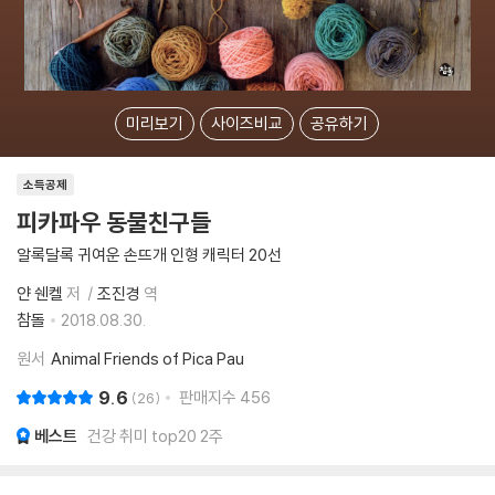
미리보기
사이즈비교
공유하기
소득공제
피카파우 동물친구들
알록달록 귀여운 손뜨개 인형 캐릭터 20선
얀 쉔켈
저
조진경
역
참돌
2018.08.30.
원서
Animal Friends of Pica Pau
9.6
판매지수
456
26
베스트
건강 취미 top20 2주