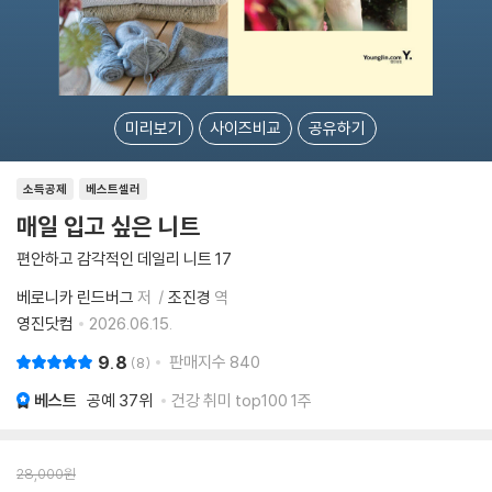
미리보기
사이즈비교
공유하기
소득공제
베스트셀러
매일 입고 싶은 니트
편안하고 감각적인 데일리 니트 17
베로니카 린드버그
저
조진경
역
영진닷컴
2026.06.15.
9.8
판매지수
840
8
베스트
공예
37위
건강 취미 top100 1주
28,000
원