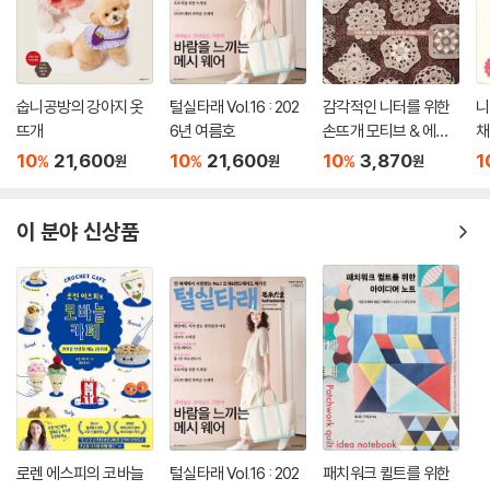
숩니공방의 강아지 옷
털실타래 Vol.16 : 202
감각적인 니터를 위한
니
뜨개
6년 여름호
손뜨개 모티브 & 에징
채
300
10
21,600
10
21,600
10
3,870
1
%
%
%
원
원
원
이 분야 신상품
로렌 에스피의 코바늘
털실타래 Vol.16 : 202
패치워크 퀼트를 위한