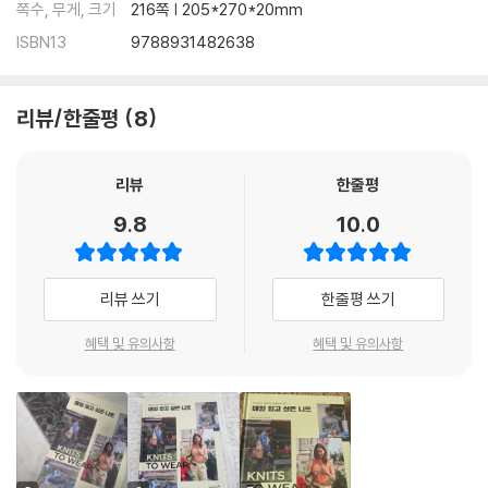
쪽수, 무게, 크기
216쪽 | 205*270*20mm
ISBN13
9788931482638
리뷰/한줄평
8
리뷰
한줄평
9.8
10.0
리뷰 쓰기
한줄평 쓰기
혜택 및 유의사항
혜택 및 유의사항