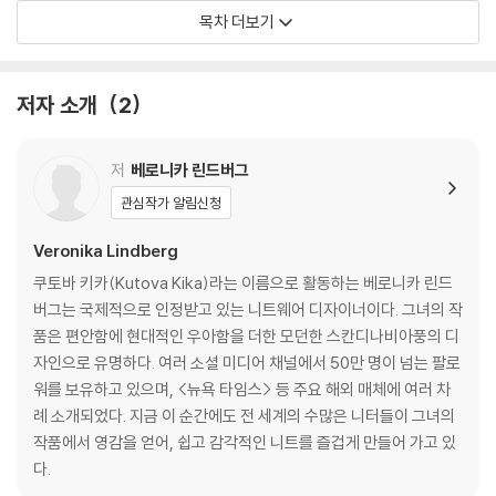
꽈배기 래글런 스웨터
목차 더보기
울긋불긋 팔레트 스웨터
잔잔 레이스 크롭 스웨터
리몬첼로 카디건
저자 소개
2
커피런 스웨터
데일리 스트라이프 카디건
클로이 비니
저
베로니카 린드버그
햇살 가득 니트탑
관심작가 알림신청
스위트하트 스웨터
투웨이 니트탑
Veronika Lindberg
여신 니트탑
쿠토바 키카(Kutova Kika)라는 이름으로 활동하는 베로니카 린드
폭신폭신 솜털 조끼
버그는 국제적으로 인정받고 있는 니트웨어 디자이너이다. 그녀의 작
레이스 칼라
품은 편안함에 현대적인 우아함을 더한 모던한 스칸디나비아풍의 디
트위스트 비니
자인으로 유명하다. 여러 소셜 미디어 채널에서 50만 명이 넘는 팔로
워를 보유하고 있으며, <뉴욕 타임스> 등 주요 해외 매체에 여러 차
감사의 글
례 소개되었다. 지금 이 순간에도 전 세계의 수많은 니터들이 그녀의
테스트 니터
작품에서 영감을 얻어, 쉽고 감각적인 니트를 즐겁게 만들어 가고 있
다.