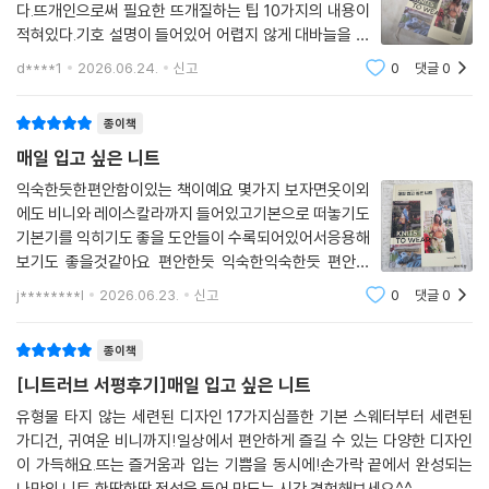
다.뜨개인으로써 필요한 뜨개질하는 팁 10가지의 내용이
적혀있다.기호 설명이 들어있어 어렵지 않게 대바늘을 할
수 있는 책으로 추천합니다~책을 보면서 두근두근이쁜
d****1
2026.06.24.
신고
0
댓글
0
옷들이 한가득 들어있는 책이다.다 뜨고 싶어지는.. 갖고
싶은 책으로..가지고 있어도 후회하지 않은 책으로
종이책
매일 입고 싶은 니트
익숙한듯한편안함이있는 책이예요 몇가지 보자면옷이외
에도 비니와 레이스칼라까지 들어있고기본으로 떠놓기도
기본기를 익히기도 좋을 도안들이 수록되어있어서응용해
보기도 좋을것같아요 편안한듯 익숙한익숙한듯 편안한
느낌의 니트를 찾으신다면한번쯤 권해보고싶은 책이예요
j********l
2026.06.23.
신고
0
댓글
0
종이책
[니트러브 서평후기]매일 입고 싶은 니트
유형물 타지 않는 세련된 디자인 17가지심플한 기본 스웨터부터 세련된
가디건, 귀여운 비니까지!일상에서 편안하게 즐길 수 있는 다양한 디자인
이 가득해요.뜨는 즐거움과 입는 기쁨을 동시에!손가락 끝에서 완성되는
나만의 니트,한땀한땀 정성을 들어 만드는 시간 경험해보세요^^