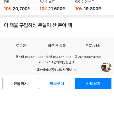
카페
6년 여름호
아이디어 노트
10
20,700
10
21,600
10
19,800
%
%
%
원
원
원
이 책을 구입하신 분들이 산 분야 책
로그인
최근 본 상품
주문/배송
고객센터 1544-3800
티켓 1544-6399
중고샵 1566-4295
eBook 1:1문의/채팅상담
예스이십사(주) 사업자 정보
이용약관
개인정보처리방침
청소년보호정책
PC버전
회사소개
거래처관계자께
선물하기
바로구매
카트담기
도서홍보
광고
Copyright © YES24 Corp. All Rights Reserved.
MATOM9