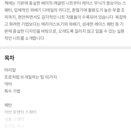
책에는 기본에 충실한 베이직 래글런 니트부터 레이스 무늬가 돋보이는 스
웨터, 입체적인 꽈배기 디테일의 카디건, 환절기에 활용도가 높은 부클 조
끼까지, 편안하면서도 감각적인 니트 작품들이 수록되어 있습니다. 복잡하
고 화려한 기법보다는 메리야스뜨기와 꽈배기, 섬세한 레이스 패턴 등 기
본에 충실한 디자인을 바탕으로, 오래도록 질리지 않고 입을 수 있는 실용
적인 니트를 소개합니다.
목차
머리말
프로처럼 뜨개질하는 팁 10가지
약어
특수 기법
패턴
어반 로맨틱 스웨터
심플 스웨터
포인트 비니