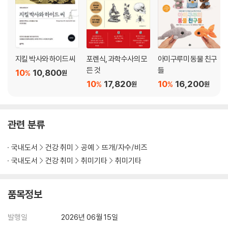
지킬 박사와 하이드 씨
포렌식, 과학수사의 모
아미구루미 동물 친구
든 것
들
10
10,800
%
원
10
17,820
10
16,200
%
%
원
원
관련 분류
국내도서
건강 취미
공예
뜨개/자수/비즈
국내도서
건강 취미
취미기타
취미기타
품목정보
발행일
2026년 06월 15일