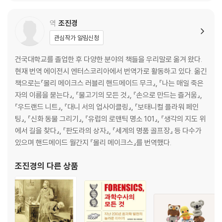
역
조진경
관심작가 알림신청
건국대학교를 졸업한 후 다양한 분야의 책들을 우리말로 옮겨 왔다.
현재 번역 에이전시 엔터스코리아에서 번역가로 활동하고 있다. 옮긴
책으로는『몰리 메이크스 러블리 핸드메이드 무크』, 『나는 매일 죽은
자의 이름을 묻는다』, 『물고기의 모든 것』, 『손으로 만드는 즐거움』,
『우드랜드 니트』, 『대니 서의 업사이클링』, 『보태니컬 플라워 페인
팅』, 『신화 동물 그리기』, 『유럽의 로맨틱 명소 101』, 『생각의 지도 위
에서 길을 찾다』, 『판도라의 상자』, 『세계의 명품 골프장』 등 다수가
있으며 핸드메이드 월간지 『몰리 메이크스』를 번역했다.
조진경
의 다른 상품