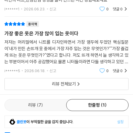
l******1
2026.06.23.
신고
0
댓글
0
종이책
가장 좋은 옷은 가장 많이 입는 옷이다
저자는 머리말에서 니트를 디자인하면서 가장 염두에 두었던 핵심질문
이'내가 만든 손뜨개 옷 중에서 가장 자주 입는 것은 무엇인가?""가장 즐겁
게 뜨는 옷은 무엇인가?"였다고 합니다. 저도 뜨개 하면서 늘 생각하고 있
는 부분이어서 아주 공감했어요.물론 니터들이라면 다들 생각하고 있던 부
분이 아닐까 생각해봅니다.그리고, 최근에는 스타일을 꾸밀때 두가지 요소
i******5
2026.06.18.
신고
0
댓글
0
를 추가로 고려한다
리뷰 전체보기
리뷰
7
한줄평
1
클린봇
이 부적절한 글을 감지 중입니다.
설정