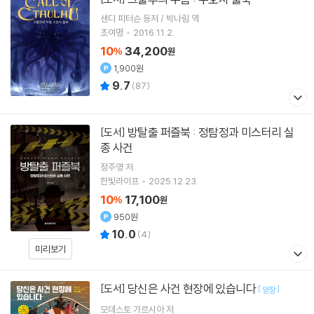
샌디 피터슨 등저 / 박나림 역
초여명
2016.11.2.
10
34,200
%
원
1,900원
9.7
(
87
)
방탈출 퍼즐북 : 정탐정과 미스터리 실
[도서]
종 사건
정주영
저
한빛라이프
2025.12.23.
10
17,100
%
원
950원
10.0
(
4
)
미리보기
당신은 사건 현장에 있습니다
[도서]
[
]
양장
모데스토 가르시아
저