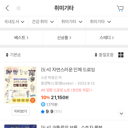
취미기타
국내도서
건강 취미
취미기타
취미기타
베스트
신상품
스테디
기본순
품절포함
자연스러운 인체 드로잉
[도서]
소은 박경선
저
동양북스(동양books)
2022.8.12.
A5 양장 드로잉 노트 (포인트 차감)
10
21,150
%
원
1,170원
9.9
미리보기
(
111
)
크툴루의 부름 : 수호자 룰북
[도서]