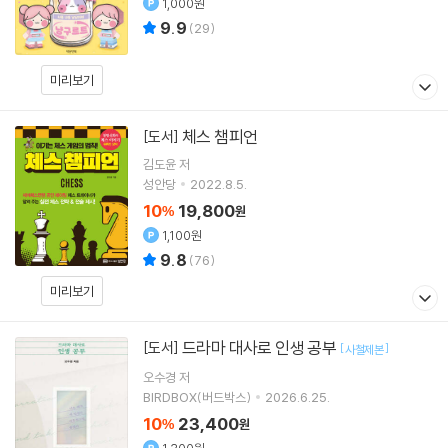
1,000원
9.9
(
29
)
미리보기
체스 챔피언
[도서]
김도윤
저
성안당
2022.8.5.
10
19,800
%
원
1,100원
9.8
(
76
)
미리보기
드라마 대사로 인생 공부
[도서]
[
]
사철제본
오수경
저
BIRDBOX(버드박스)
2026.6.25.
10
23,400
%
원
1,300원