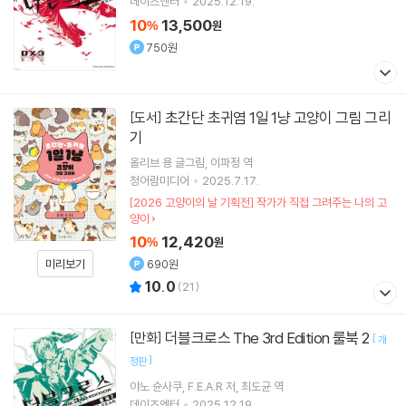
데이즈엔터
2025.12.19.
10
13,500
%
원
750원
초간단 초귀염 1일 1냥 고양이 그림 그리
[도서]
기
올리브 용
글그림
이파정
역
청어람미디어
2025.7.17.
[2026 고양이의 날 기획전] 작가가 직접 그려주는 나의 고
양이
10
12,420
%
원
미리보기
690원
10.0
(
21
)
더블크로스 The 3rd Edition 룰북 2
[만화]
[
개
]
정판
야노 슌사쿠
F.E.A.R
저
최도균
역
데이즈엔터
2025.12.19.