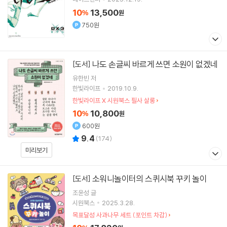
10
13,500
%
원
750원
나도 손글씨 바르게 쓰면 소원이 없겠네
[도서]
유한빈
저
한빛라이프
2019.10.9.
한빛라이프 X 시원북스 필사 살롱
10
10,800
%
원
600원
9.4
(
174
)
미리보기
소워니놀이터의 스퀴시북 꾸키 놀이
[도서]
조윤성
글
시원북스
2025.3.28.
목표달성 사과나무 세트 (포인트 차감)