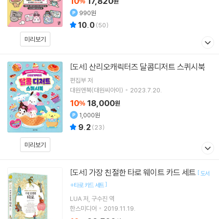
10
17,820
%
원
990원
10.0
(
50
)
미리보기
산리오캐릭터즈 달콤디저트 스퀴시북
[도서]
편집부 저
대원앤북(대원씨아이)
2023.7.20.
10
18,000
%
원
1,000원
9.2
(
23
)
미리보기
가장 친절한 타로 웨이트 카드 세트
[도서]
[
도서
]
+타로 카드 세트
LUA
저
구수진
역
한스미디어
2019.11.19.