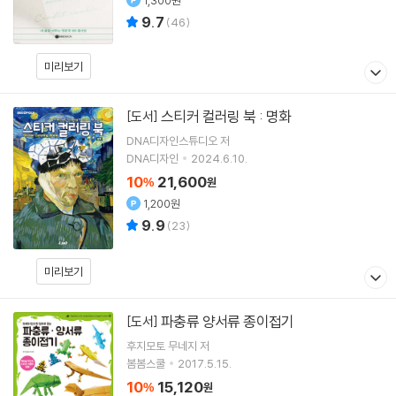
9.7
(
46
)
미리보기
스티커 컬러링 북 : 명화
[도서]
DNA디자인스튜디오
저
DNA디자인
2024.6.10.
10
21,600
%
원
1,200원
9.9
(
23
)
미리보기
파충류 양서류 종이접기
[도서]
후지모토 무네지
저
봄봄스쿨
2017.5.15.
10
15,120
%
원