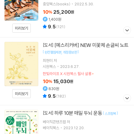
중앙북스(books)
2022.5.30.
10
25,200
%
원
1,400원
9.5
(
121
)
미리보기
[예스리커버] NEW 미꽃체 손글씨 노트
[도서]
[
]
완전펼침제본
개정증보판
최현미
저
시원북스
2023.6.27.
한빛라이프 X 시원북스 필사 살롱
10
15,030
%
원
830원
미리보기
9.5
(
182
)
하루 10분 매일 두뇌 운동
[도서]
[
]
스프링북
베이직콘텐츠랩
저
베이직북스
2023.12.20.