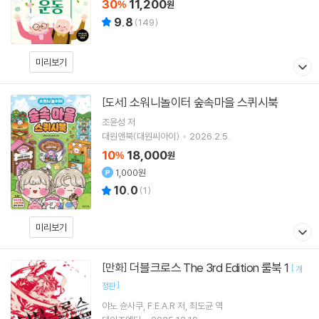
30
11,200
%
원
9.8
(
149
)
미리보기
소워니놀이터 숲속마을 스퀴시북
[도서]
조윤성
저
대원앤북(대원씨아이)
2026.2.5.
10
18,000
%
원
1,000원
10.0
(
1
)
미리보기
더블크로스 The 3rd Edition 룰북 1
[만화]
[
개
]
정판
야노 슌사쿠
F.E.A.R
저
최도균
역