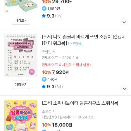
10
29,700
%
원
1,650원
9.3
(
95
)
미리보기
나도 손글씨 바르게 쓰면 소원이 없겠네
[도서]
[핸디 워크북]
[
]
스프링북
유한빈
저
한빛라이프
2020.2.4.
한빛라이프 X 시원북스 필사 살롱
10
7,920
%
원
440원
미리보기
9.3
(
84
)
소워니놀이터 달콤하우스 스퀴시북
[도서]
조윤성
저
대원앤북(대원씨아이)
2024.1.2.
10
18,000
%
원