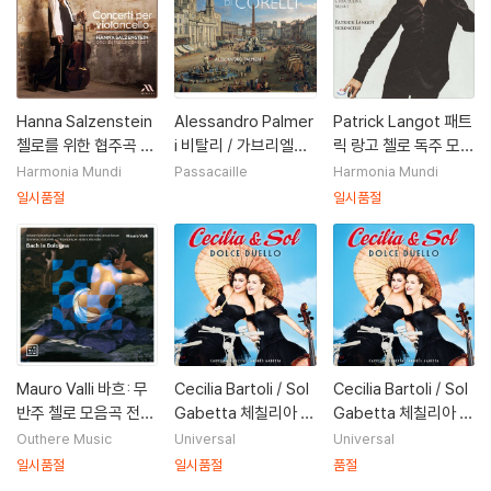
Hanna Salzenstein
Alessandro Palmer
Patrick Langot 패트
첼로를 위한 협주곡 (C
i 비탈리 / 가브리엘리
릭 랑고 첼로 독주 모음
oncerti Per Violonc
/ 콜롬비니: 첼로 소나
집 - 가브리엘리 / 구
Harmonia Mundi
Passacaille
Harmonia Mundi
ello)
타 (Vitali / Gabrieli: I
바이둘리나 / 바흐: 전
일시품절
일시품절
l Violoncello di Cor
주곡 (Praeludio)
elli)
Mauro Valli 바흐: 무
Cecilia Bartoli / Sol
Cecilia Bartoli / Sol
반주 첼로 모음곡 전곡
Gabetta 체칠리아 &
Gabetta 체칠리아 &
/ 가브리엘리: 무반주
솔 - 돌체 두엘로 (Dol
솔 - 돌체 두엘로 (Dol
Outhere Music
Universal
Universal
첼로를 위한 리체르카
ce Duello) [하드커버
ce Duello) [2 LP]
일시품절
일시품절
품절
레 (Bach in Bologn
딜럭스 에디션]