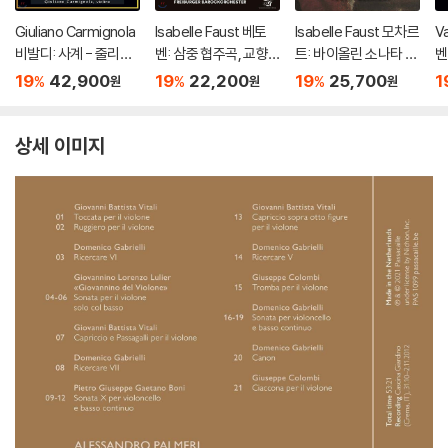
Giuliano Carmignola
Isabelle Faust 베토
Isabelle Faust 모차르
V
비발디: 사계 - 줄리아
벤: 삼중 협주곡, 교향
트: 바이올린 소나타 4
벤
노 카르미뇰라 (Vival
곡 2번 (Beethoven:
집 K. 296, 303, 380,
린
19
42,900
19
22,200
19
25,700
1
%
%
%
원
원
원
d: The Four Season
Triple Concerto Op.
481 - 이자벨 파우스트
즈
s) [LP]
56, Symphony Op.3
6)
상세 이미지