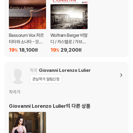
Bassorum Vox 파르
Wolfram Berger 비발
티타와 소나타 - 모데
디 / 카스텔로 / 가브리
나와 볼로냐의 초기 첼
엘리: 카사노바 - 탈옥
19
18,100
19
29,200
%
%
원
원
로 음악 (Partite E So
기 낭송 (Vivaldi / Cas
nate - Early Violonc
tello / Gabrielli: Casa
ello Music From Mo
nova - Meine Flucht
작곡
Giovanni Lorenzo Lulier
dena And Bologna)
Aus Den Bleidacher
관심작가 알림신청
바소룸 복스
n)
작곡가
Giovanni Lorenzo Lulier
의 다른 상품