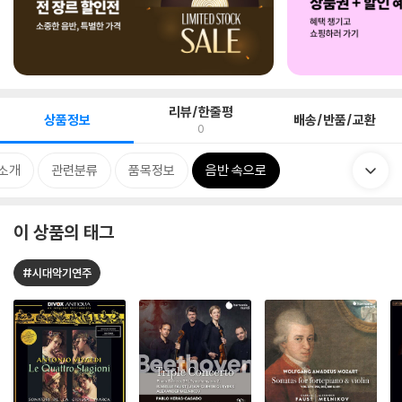
리뷰/한줄평
상품정보
배송/반품/교환
0
소개
관련분류
품목정보
음반 속으로
이 상품의 태그
#시대악기연주