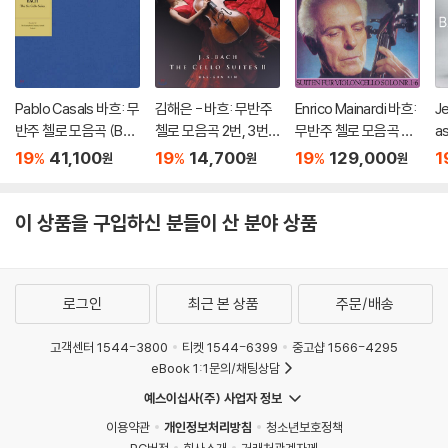
Pablo Casals 바흐: 무
김해은 - 바흐: 무반주
Enrico Mainardi 바흐:
J
반주 첼로 모음곡 (Bac
첼로 모음곡 2번, 3번,
무반주 첼로 모음곡 전
a
h: Cello Suites) [SA
6번 (Bach: The Cello
곡 (Bach: Cello Suite
모
19
41,100
19
14,700
19
129,000
1
%
%
%
원
원
원
CD Hybrid]
Suites II - BWV1008,
s BWV 1007?1012)
om
1009, 1012)
[4LP]
s
이 상품을 구입하신 분들이 산 분야 상품
로그인
최근 본 상품
주문/배송
고객센터 1544-3800
티켓 1544-6399
중고샵 1566-4295
eBook 1:1문의/채팅상담
예스이십사(주) 사업자 정보
이용약관
개인정보처리방침
청소년보호정책