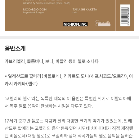
음반소개
가브리엘리, 콜롬비니, 보니, 비탈리 등의 첼로 소나타
* 알레산드로 팔메리(비올로네), 리카르도 도니(하프시코드/오르간), 아
카시 카케타(첼로)
‘코렐리의 첼로’라는 독특한 제목의 이 음반은 특별한 악기로 이탈리아에
서 독주 첼로 음악이 탄생하는 시점을 다루고 있다.
17세기 중후반 첼로는 지금과 달리 다양한 크기의 악기가 있었는데, 알레
산드로 팔메리는 코렐리의 음악 동료였던 시모네 치마파네가 직접 제작했
던 비올로네(대형 첼로)로 코렐리와 당대 작곡가들의 첼로 음악을 들려준