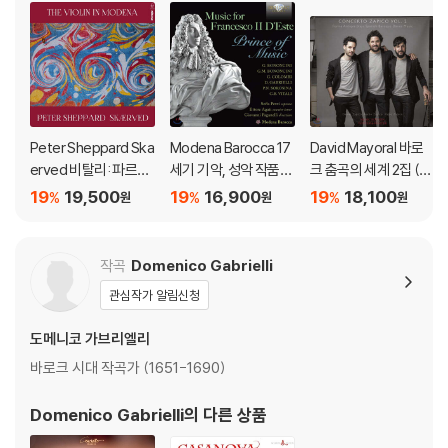
Peter Sheppard Ska
Modena Barocca 17
David Mayoral 바로
erved 비탈리: 파르티
세기 기악, 성악 작품집
크 춤곡의 세계 2집 (C
타 / 콜롬비: 변칙조율
(Music for Francesc
oncerto Zapico Vol.
19
19,500
19
16,900
19
18,100
%
%
%
원
원
원
과 다양한 작곡 등 (Th
o II D'Este Prince of
2 - Spanish Baroque
e Violin In Modena)
Music)
Dance Music)
작곡
Domenico Gabrielli
관심작가 알림신청
도메니코 가브리엘리
바로크 시대 작곡가 (1651-1690)
Domenico Gabrielli
의 다른 상품