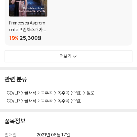
Francesca Asprom
onte 프란체스카 아스
프로몬테가 노래하는
19
25,300
%
원
이탈리아 바로크 오라
토리오 아리아집 (Mari
더보기
a & Maddalena)
관련 분류
CD/LP
클래식
독주곡
독주곡 (수입)
첼로
CD/LP
클래식
독주곡
독주곡 (수입)
품목정보
발매일
2021년 06월 17일