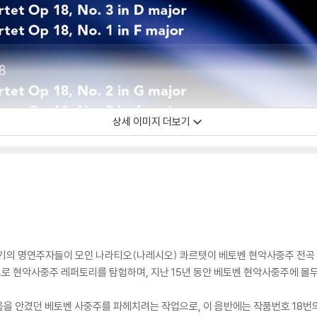
상세 이미지 더보기
악기의 명연주자들이 모인 나라티오(나레시오) 콰르텟이 베토벤 현악사중주 전곡
로 현악사중주 레퍼토리를 탐험하며, 지난 15년 동안 베토벤 현악사중주에 몰
을 안겼던 베토벤 사중주를 파헤치려는 작업으로, 이 음반에는 작품번호 18번의