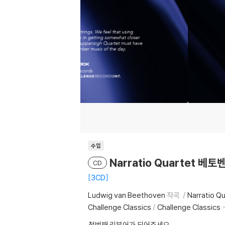
수입
Narratio Quartet 베토벤
CD
3CD
Ludwig van Beethoven
작곡
Narratio Q
Challenge Classics
/
Challenge Classics
첫번째 리뷰어가 되어주세요