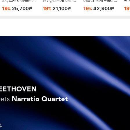
파우스트 바이올린 독
벤 / 슈니트케: 바이올
비발디: 사계 - 줄리아
벤:
주집 (SOLO)
린 협주곡 - 바딤 글루
노 카르미뇰라 (Vival
곡 
19
25,700
19
21,100
19
42,900
19
%
%
%
원
원
원
즈만
d: The Four Season
Tri
s) [LP]
56
6)