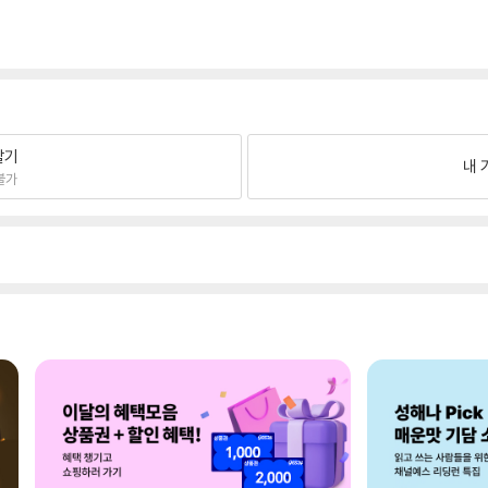
팔기
내 
불가