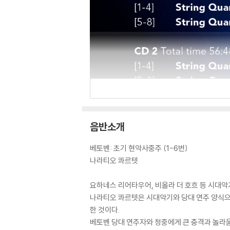
음반소개
베토벤: 초기 현악사중주 (1-6번)
나라티오 콰르텟
요하네스 리어타우어, 비올라 더 호흐 등 시대
나라티오 콰르텟은 시대악기와 당대 연주 양식으
한 것이다.
베토벤 당대 연주자와 청중에게 큰 충격과 놀라움