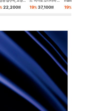
 삼중 협주곡, 교향
트: 피아노 소나타와 즉
mann 베토벤: 바이올
레만: 비
2번 (Beethoven:
흥곡 - 안드라스 쉬프
린 소나타 18, 9, 10번 -
앙트완 타
22,200
19
37,100
19
21,100
19
2
%
%
%
%
원
원
원
ple Concerto Op.
프랑크 페터 침머만
mann: V
, Symphony Op.3
os)