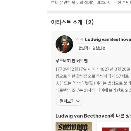
보다 유연한 템포와 절제된 비브라토, 표현 수
아티스트 소개
2
작곡
Ludwig van Beethov
관심작가 알림신청
루드비히 판 베토벤
1770년 12월 17일 세례 ~ 1827년 3월
렴으로 인한 합병증으로 투병하다가 57세로 
人)" 또는 "악성"(樂聖)이라는 별칭으로 불리기도 한다. 가장 잘 알려진 작품으로는 《교향곡 5번》, 《교향곡 6번》, 《교향곡 9번》, 《비창 소
베토벤의 조부는 21세의 나이에 브라반트 오
펼쳐보기
Ludwig van Beethoven
의 다른 