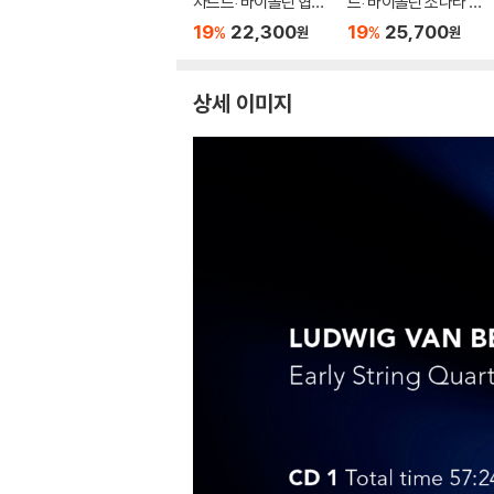
차르트: 바이올린 협주
트: 바이올린 소나타 4
곡 전곡집 (Mozart: T
집 K. 296, 303, 380,
19
22,300
19
25,700
%
%
원
원
he Complete Violin
481 - 이자벨 파우스트
Concertos)
상세 이미지