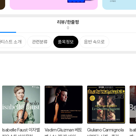
리뷰/한줄평
0
아티스트 소개
관련분류
품목정보
음반 속으로
Isabelle Faust 이자벨
Vadim Gluzman 베토
Giuliano Carmignola
Isa