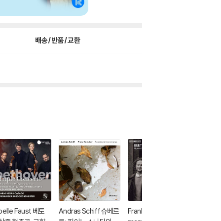
배송/반품/교환
belle Faust 베토
Andras Schiff 슈베르
Frank Peter Zimmer
Antoine