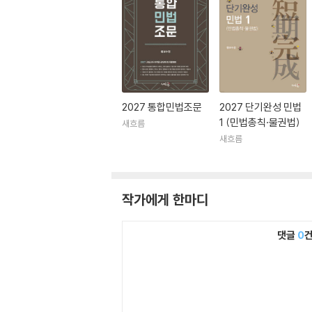
2027 통합민법조문
2027 단기완성 민법
1 (민법총칙·물권법)
새흐름
새흐름
작가에게 한마디
댓글
0