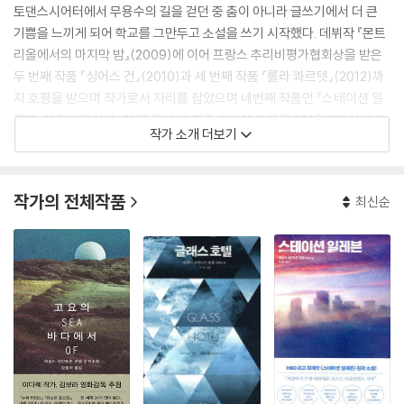
토댄스시어터에서 무용수의 길을 걷던 중 춤이 아니라 글쓰기에서 더 큰
기쁨을 느끼게 되어 학교를 그만두고 소설을 쓰기 시작했다. 데뷔작 『몬트
리올에서의 마지막 밤』(2009)에 이어 프랑스 추리비평가협회상을 받은
두 번째 작품 『싱어스 건』(2010)과 세 번째 작품 『롤라 콰르텟』(2012)까
지 호평을 받으며 작가로서 자리를 잡았으며 네번째 작품인 『스테이션 일
레븐』이 전미도서상, 펜/포크너 상 최종 후보에 오르고 2015년에 아서 C.
작가 소개 더보기
클라크 상을 수상하면서, 영미 문학의 기대주를 넘어 대가로 자리매김했
다. 『스테이션 일레븐』은 36개 언어로 번역되었으며, 최근 HBO Max에서
시리즈물로 영상화되어 호평을 받기도 했다. 가장 최근에 발표한 작품은
작가의 전체작품
최신순
『고요의 바다(Sea of Tranquility)』다.
그녀의 또 다른 대표작이 될 야심작 『글래스 호텔』은 2008년 미국 사회를
충격에 빠뜨렸던 사상 최대 폰지사기 사건을 다룬 소설이다. 버락 오바마
전 미국 대통령이 2020년에 가장 감명 깊게 읽은 책으로 알려지면서 큰 화
제가 되기도 했으며, 무수한 독자들로부터 거짓의 세계에서 기만의 세월을
보내는 현대인들이 반드시 읽어야 할 훌륭한 문학작품이라는 찬사를 받았
다. 에밀리 세인트존 맨델 특유의 감정을 뒤흔드는 섬세한 문장과 서정적
인 묘사가 빛나는 이 소설은 미스터리, 스릴러, SF 등 장르적 요소의 차용
과 함께 서사는 물론 사람과 사물의 관계를 해체하고 재조합하는 모자이크