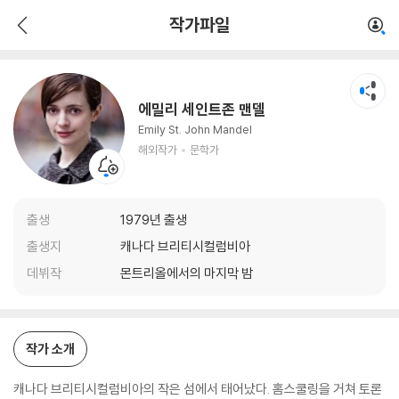
에밀리 세인트존 맨델
작가파일
해외작가
문학가
에밀리 세인트존 맨델
Emily St. John Mandel
해외작가
문학가
출생
1979년 출생
출생지
캐나다 브리티시컬럼비아
데뷔작
몬트리올에서의 마지막 밤
작가 소개
캐나다 브리티시컬럼비아의 작은 섬에서 태어났다. 홈스쿨링을 거쳐 토론