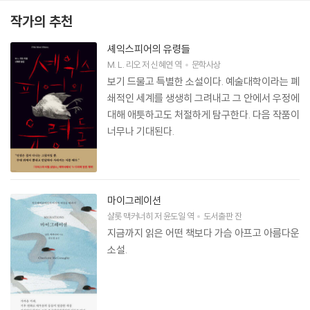
작가의 추천
셰익스피어의 유령들
M. L. 리오
저
신혜연
역
문학사상
보기 드물고 특별한 소설이다. 예술대학이라는 폐
쇄적인 세계를 생생히 그려내고 그 안에서 우정에
대해 애틋하고도 처절하게 탐구한다. 다음 작품이
너무나 기대된다.
마이그레이션
샬롯 맥커너히
저
윤도일
역
도서출판 잔
지금까지 읽은 어떤 책보다 가슴 아프고 아름다운
소설.