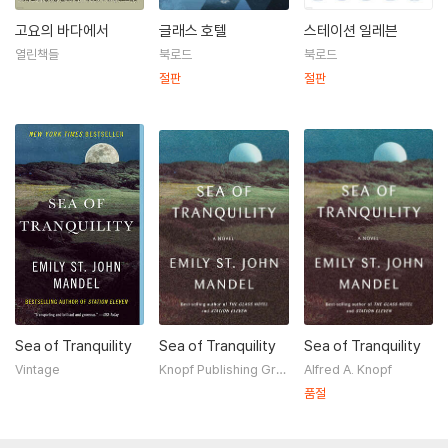
기법을 활용하여 작가 자신만의 리얼리즘을 정의한다. 그리하여 거대한 비
고요의 바다에서
글래스 호텔
스테이션 일레븐
극 앞에서 송두리째 바뀐 생의 조각들, 즉 사건과 관계된 이들이 겪는 삶의
열린책들
북로드
북로드
비극을 역설적으로 아름답게 그려내고 있다.
절판
절판
Sea of Tranquility
Sea of Tranquility
Sea of Tranquility
Vintage
Knopf Publishing Gro
Alfred A. Knopf
up
품절