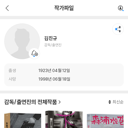
김진규
작가파일
감독/출연진
김진규
감독/출연진
출생
1923년 04월 12일
사망
1998년 06월 18일
감독/출연진의 전체작품
최신순