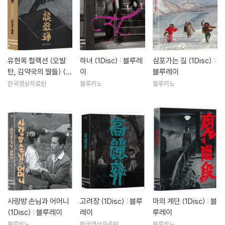
유현목 컬렉션 (오발
하녀 (1Disc) : 블루레
삼포가는 길 (1Disc) :
탄, 김약국의 딸들) (2
이
블루레이
Disc) : 블루레이
한국영상자료원
블루키노
블루키노
사랑방 손님과 어머니
고려장 (1Disc) : 블루
마의 계단 (1Disc) : 블
(1Disc) : 블루레이
레이
루레이
블루키노
한국영상자료원
블루키노