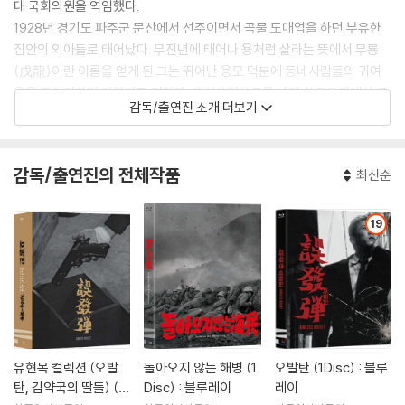
대 국회의원을 역임했다.
1928년 경기도 파주군 문산에서 선주이면서 곡물 도매업을 하던 부유한
집안의 외아들로 태어났다. 무진년에 태어나 용처럼 살라는 뜻에서 무룡
(戊龍)이란 이름을 얻게 된 그는 뛰어난 용모 덕분에 동네사람들의 귀여
움을 독차지하며 자랐다고 전한다. 개성상업학교를 나와 한국은행에서 근
감독/출연진 소개 더보기
무했던 그는 해방되던 해 문맹퇴치를 위한 소인극을 하면서 연극에 매료돼
사표를 던지고 경성법전(현 중앙대 법학과)에 진학하면서 본격적으로 연
극무대에 서기 시작했다.
감독/출연진의 전체작품
최신순
1949년 셰익스피어의 연극 <햄릿>에서 주연을 맡은 후 51년 채만식의
소설을 영화화한 <탁류>에 출연, 영화배우로서 발을 내디뎠다. 이후 <육
체의 길> <꿈은 사라지고> <장마루촌의 이발사> <오발탄> <5인의 해병
19
> <빨간 마후라> <남과 북> 등 500여편에 출연하면서 인생 최고의 전성
기를 누렸다.
연기에 몰입하던 초창기까지 여자에 별 관심이 없었던 그는 당시 ‘눈물의
여왕’이라고 칭송받던 여배우 전옥의 딸 강효실씨를 만나면서 첫사랑을 싹
틔웠다. 전옥의 반대를 무릅쓰고 52년 부산 해군함정서 결혼식을 올렸을
때 그의 나이 23세, 신부 19세였다. 딸 셋과 아들(최민수)을 두기까지 두
유현목 컬렉션 (오발
돌아오지 않는 해병 (1
오발탄 (1Disc) : 블루
사람은 무척 행복한 결혼생활을 했던 것으로 알려져 있다.
탄, 김약국의 딸들) (2
Disc) : 블루레이
레이
하지만 1962년 해외로케 때 생긴 동료 여배우 김지미와의 스캔들로 이들