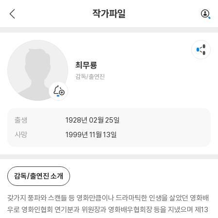
최무룡
작가파일
감독/출연진
최무룡
감독/출연진
출생
1928년 02월 25일
사망
1999년 11월 13일
감독/출연진 소개
갖가지 풍파와 스캔들 등 영화만큼이나 드라마틱한 인생을 살았던 영화배
우로 영화인협회 연기분과 위원장과 영화배우협회장 등을 지냈으며 제13