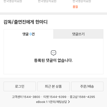
Disc) : 블루레이
한국영상자료원
한국영상자료원
한국영상자료원
부부는 이혼을 했다. 자존심 강한 장모 전옥씨의 간통죄 고소로 김지미는
품절
모든 재산을 위자료로 내놓아야 했고 최씨는 가족과 헤어졌다. 이 때도 최
씨의 인기는 세인들의 입방아에 오르내리는 사생활과 관계없이 절정에 달
했다.
감독/출연진에게 한마디
김지미씨와의 사이에 1남 1녀(아들은 어릴 때 사망했고 딸 밍크(최영숙)가
있다)를 두고 단란하게 살았던 최씨는 무리하게 영화제작에 뛰어들어 막
댓글
0
건
댓글쓰기
대한 빚을 졌고, 할 수 없이 김씨와 이혼을 해야 했다. 당시 그는 “사랑하기
때문에 헤어진다”는 유명한 말을 남겼다.
이후에도 영화빚 때문에 고생하던 그는 조력자로 나서준 여성들과 끊임없
이 염문설을 뿌렸으며, 한동안 활동이 뜸하던 1988년에는 13대 총선 때
등록된 댓글이 없습니다.
당시 김종필 공화당 총재의 추천으로 파주에서 출마, 국회의원으로 당선되
기도 했다. 하지만 1994년 경기도 성남시 분당의 택지 불하를 미끼로 22
억원을 가로챈 혐의(사기)로 구속되기도 하는 등 사회적 물의를 일으키기
도 했다.
1999년 11월 11일, 경기도 부천 자택에서 갑자기 심장마비를 일으켜 병원
로그인
최근 본 상품
주문/배송
으로 옮겨졌으나 별세 했다. 향년 71세. 미망인은 차금자씨. 그의 장례는 영
화인장으로 치러졌고 한때 아내였으며 영화인협회 이사장으로 있는 김지
고객센터 1544-3800
티켓 1544-6399
중고샵 1566-4295
미씨가 장례 절차를 총괄했다.
eBook 1:1문의/채팅상담