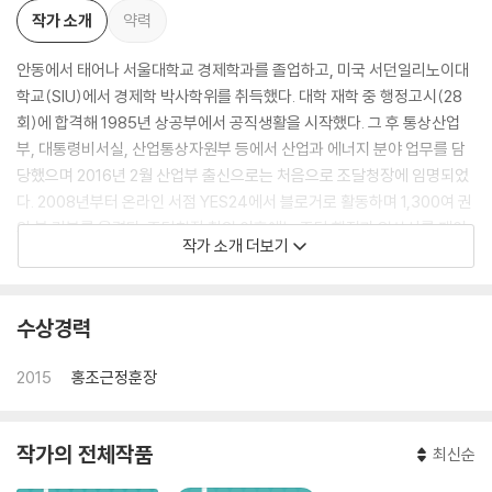
작가 소개
약력
안동에서 태어나 서울대학교 경제학과를 졸업하고, 미국 서던일리노이대
학교(SIU)에서 경제학 박사학위를 취득했다. 대학 재학 중 행정고시(28
회)에 합격해 1985년 상공부에서 공직생활을 시작했다. 그 후 통상산업
부, 대통령비서실, 산업통상자원부 등에서 산업과 에너지 분야 업무를 담
당했으며 2016년 2월 산업부 출신으로는 처음으로 조달청장에 임명되었
다. 2008년부터 온라인 서점 YES24에서 블로거로 활동하며 1,300여 권
의 북 리뷰를 올렸다. 조달청장 취임 이후에는 조달 행정과 일상사를 페이
작가 소개 더보기
스북에 올려 국민들과 소통하고 있다.
수상경력
2015
홍조근정훈장
작가의 전체작품
최신순