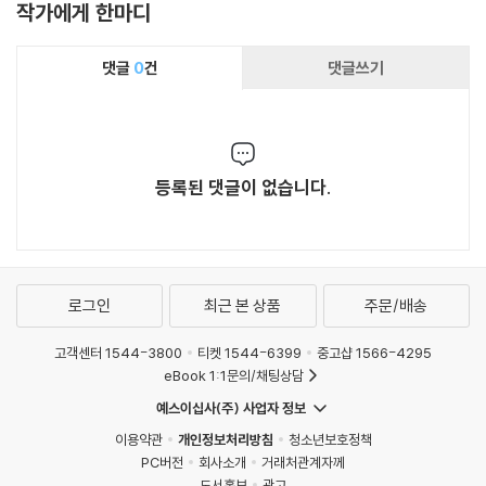
작가에게 한마디
시간과 중국의 강점인 규모를 뛰어넘을 수 있는
우리의 살길이라는 점을 강조하고 있습니다.
댓글
0
건
댓글쓰기
등록된 댓글이 없습니다.
로그인
최근 본 상품
주문/배송
고객센터 1544-3800
티켓 1544-6399
중고샵 1566-4295
eBook 1:1문의/채팅상담
예스이십사(주) 사업자 정보
이용약관
개인정보처리방침
청소년보호정책
PC버전
회사소개
거래처관계자께
도서홍보
광고