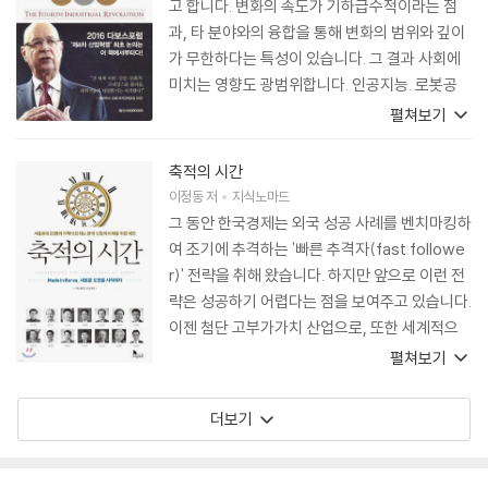
고 합니다. 변화의 속도가 기하급수적이라는 점
과, 타 분야와의 융합을 통해 변화의 범위와 깊이
가 무한하다는 특성이 있습니다. 그 결과 사회에
미치는 영향도 광범위합니다. 인공지능. 로봇공
학, 사물인터넷(IoT), 자율주행 자동차, 3D 프린
펼쳐보기
팅, 나노기술, 생명공학, 재료 공학, 에너지 저장
기술, 퀀텀 컴퓨팅 등등. 미래사회의 변화의 양상
축적의 시간
과 대응방향을 고민하기 위해 반드시 읽어봐야 할
이정동
저
지식노마드
책입니다.
그 동안 한국경제는 외국 성공 사례를 벤치마킹하
여 조기에 추격하는 '빠른 추격자(fast followe
r)' 전략을 취해 왔습니다. 하지만 앞으로 이런 전
략은 성공하기 어렵다는 점을 보여주고 있습니다.
이젠 첨단 고부가가치 산업으로, 또한 세계적으
로 새로운 산업을 리드하는 선도자(first move
펼쳐보기
r) 전략을 취해야 생존 가능하다고 이야기합니다.
이 책은 그 구체적 방법론을 다루고 있습니다. 우
더보기
리 사회 전체의 틀을 바꾸어 국가적인 차원에서
총력으로 필요한 경험을 축적해가는 체제를 갖추
어 나가자는 것입니다. 이것이 선진국의 강점인