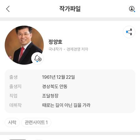
정양호
작가파일
국내작가
경제경영 저자
정양호
국내작가
경제경영 저자
출생
1961년 12월 22일
출생지
경상북도 안동
직업
조달청장
데뷔작
때로는 길이 아닌 길을 가라
사락
관련사이트 1