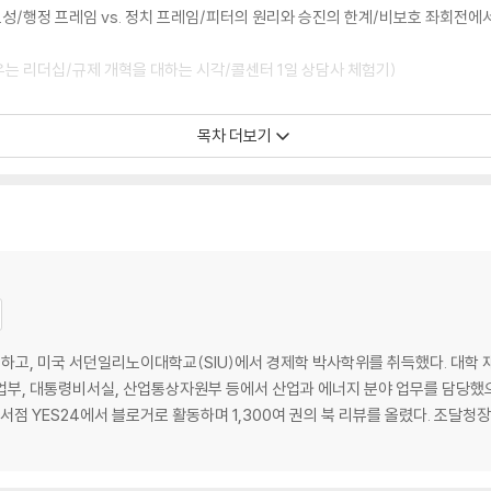
요성/행정 프레임 vs. 정치 프레임/피터의 원리와 승진의 한계/비보호 좌회
우는 리더십/규제 개혁을 대하는 시각/콜센터 1일 상담사 체험기)
목차 더보기
기/스스로 한계 짓지 말기/스트레스 잠재우기/직급보다는 올바른 관계 형성이 중
서/이번에 저 승진하나요?/조직에 불만을 토로해야 할 때/상사의 업무 지시가 
리지 말라/독불장군은 가라, 이젠 협업이다/조달청의 시대정신, 협업과 소통/협업
 멘토들/사막을 건너는 방식으로 살아보기/행복한 지옥에서 지루한 천당 맛보기
, 미국 서던일리노이대학교(SIU)에서 경제학 박사학위를 취득했다. 대학 재학
업부, 대통령비서실, 산업통상자원부 등에서 산업과 에너지 분야 업무를 담당했으
서점 YES24에서 블로거로 활동하며 1,300여 권의 북 리뷰를 올렸다. 조달청
오거서/어느 구름에서 비가 내릴지 모른다/1등석 승객은 펜을 빌리지 않는다/딸
까, 스페셜리스트일까/4차 산업혁명 시대의 리더십/변화될 직장의 모습들/변화
정보의 개방·공유/드론과 공공 조달 혁신/빅데이터 시대 개막과 공공 시장/미래