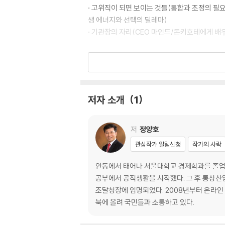
· 고위직이 되면 보이는 것들(통합과 조정의 필
생 에너지와 선택의 딜레마)
· 기관장의 자리(CEO 마인드/돈키호테에게 배
Chapter 2 당신이 거울입니다
· 멀리 가기 위해 필요한 것들(초기에 집중하
티켓)
저자 소개
1
· 냉정과 열정 사이(마흔여섯 번 고쳐 쓴 보고
상사/외손주에게 배웁니다)
· 협업을 위한 에티켓(떨림과 울림/역린은 건드
저
정양호
· 힘들었을 때 나를 이끌었던 것들(직장의 선배
관심작가 알림신청
작가의 사락
아프리카 케이프타운의 희망 이야기)
안동에서 태어나 서울대학교 경제학과를 졸업하고
Chapter 3 천리길도 한 걸음부터
공부에서 공직생활을 시작했다. 그 후 통상산
조달청장에 임명되었다. 2008년부터 온라인 
· 일신일신우일신(보고서 잘 쓰는 법/남아수독
북에 올려 국민들과 소통하고 있다.
· 변화의 시대를 준비하는 자세(제너럴리스트일
· 새로운 도전과 대응 과제들(인공지능 시대와 