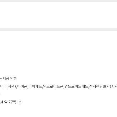
이블 마운틴의 교훈/발우공양에서 배운 삶의 자세/잘 노는 기술, 휴테크/더불어 사
의 수용소에서/책은 도끼다/습관의 힘/프레임)
의/열하일기/강신주의 감정수업/안나 카레니나)
 한국인/3차 산업혁명/한계비용 제로 사회/제4차 산업혁명)
능 제공 안함
모니터 미지원),아이폰,아이패드,안드로이드폰,안드로이드패드,전자책단말기(저사양 
 A4 약 77쪽