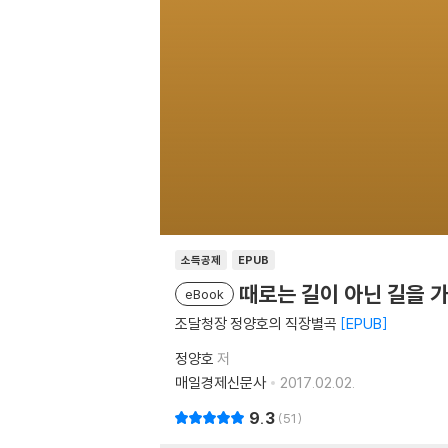
소득공제
EPUB
때로는 길이 아닌 길을 
eBook
조달청장 정양호의 직장별곡
EPUB
정양호
저
매일경제신문사
2017.02.02.
9.3
51