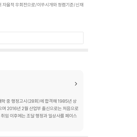
전에서 자율적 우회전으로/이쑤시개와 청렴기준/신재
요/글로벌 네트워크와 언어/글로벌 네트워크와 에
잘못되었다고 느낄 때/예쁜이와 미운이/모시고 싶은
과 에너지 신산업 육성, 에너지 저장 장치)
/칭찬은 고래도 춤추게 한다/이 또한 지나가리라/
 중 행정고시(28회)에 합격해 1985년 상
며 2016년 2월 산업부 출신으로는 처음으로
장 취임 이후에는 조달 행정과 일상사를 페이스
깍발이 선비정신/선택은 포기하는 용기)
 시대를 살아가는 덕목들)
의 조달청 모습 상상해보기)