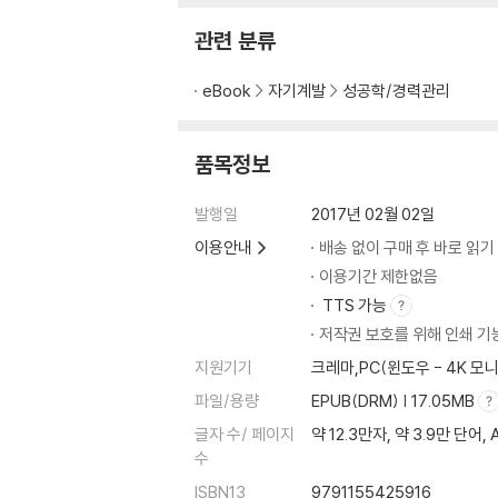
· 제2의 인생(저녁이 있는 풍경/케이프타운 테
관련 분류
Chapter 4 직장인들이 꼭 읽어야 할 책
eBook
자기계발
성공학/경력관리
· 세상 살아가는 지혜(카네기 인간관계론/죽음
· 고전과 문학의 향기(문학의 숲을 거닐다/강
품목정보
· 우리의 오늘 그리고 내일(축적의 시간/어쩌다
발행일
2017년 02월 02일
이용안내
배송 없이 구매 후 바로 읽기
이용기간 제한없음
TTS 가능
저작권 보호를 위해 인쇄 기
지원기기
크레마,PC(윈도우 - 4K 
파일/용량
EPUB(DRM) | 17.05MB
글자 수/ 페이지
약 12.3만자, 약 3.9만 단어,
수
ISBN13
9791155425916