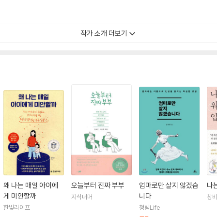
작가 소개 더보기
닉네임으로 글을 쓰기 시작했다. 틈이 날 때마다, 틈을 만들어서 워킹맘, 맞벌이
아이에게 미안할까》 등에 담았다. 그리고 올해 초, 17년간 일한 언론사에서 퇴사했
모를 위한 일을 하려고 한다.
 뜻은 개명 전 한자인 ‘스스로 아我’ ‘인연 연緣’을 담았다. 낯가리고 부끄러움 
은 인연을 만들고 싶어서 ‘아연’으로 불리고 싶다.
왜 나는 매일 아이에
오늘부터 진짜 부부
엄마로만 살지 않겠습
나
게 미안할까
니다
지식너머
창
한빛라이프
청림Life