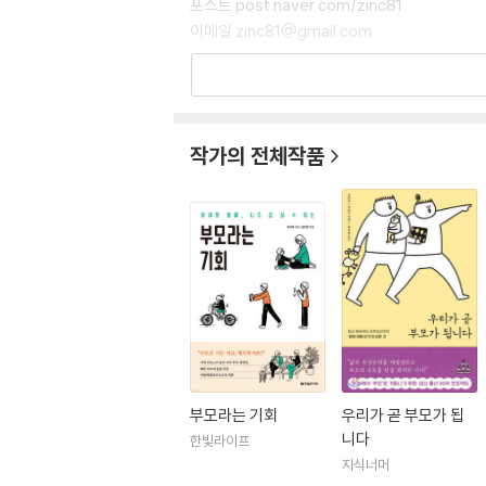
포스트 post.naver.com/zinc81
이메일 zinc81@gmail.com
둘째 육아휴직을 끝내고 복직하며 ‘틈틈이’라는 
니다》, 《오늘부터 진짜 부부》, 《왜 나는 매일 
크고 작은 반전을 선물해주는 부모를 공부하고 부
작가의 전체작품
‘아연’으로 닉네임을 바꿨다. 실제 이름과 같지만
는 게 기특해서, 그런 내가 좋아서, 앞으로 더 많
인스타그램 @tmtm2_writer
부모라는 기회
우리가 곧 부모가 됩
니다
한빛라이프
지식너머