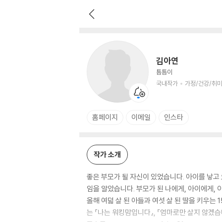
김아연
국내작가
가정/건강/취미 저자
김아연
틈틈이
국내작가
가정/건강/취미
홈페이지
이메일
인스타
작가 소개
좋은 부모가 될 자신이 있었습니다. 아이를 낳고 
임을 알았습니다. 부모가 된 나에게, 아이에게,
올해 여덟 살 된 아들과 여섯 살 된 딸을 키우
는 『나는 워킹맘입니다』, 『엄마로만 살지 않겠습