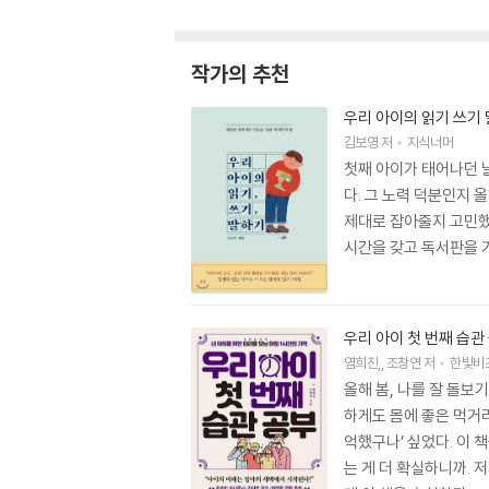
작가의 추천
우리 아이의 읽기 쓰기
김보영
저
지식너머
첫째 아이가 태어나던 
다. 그 노력 덕분인지 
제대로 잡아줄지 고민했습
시간을 갖고 독서판을 기
우리 아이 첫 번째 습관
염희진
,
조창연
저
한빛비
올해 봄, 나를 잘 돌보
하게도 몸에 좋은 먹거리
억했구나’ 싶었다. 이 
는 게 더 확실하니까. 