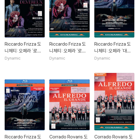
Riccardo Frizza 도
Riccardo Frizza 도
Riccardo Frizza 도
니체티: 오페라 `로베
니체티: 오페라 `로베
니체티: 오페라 `대홍
르토 데브뢰` (Donize
르토 데브뢰` (Donize
수` (Donizetti: Il Dilu
Dynamic
Dynamic
Dynamic
tii: `Roberto Dever
tii: `Roberto Dever
vio Universale)
eux`)
eux`)
Riccardo Frizza 도
Corrado Rovaris 도
Corrado Rovaris 도