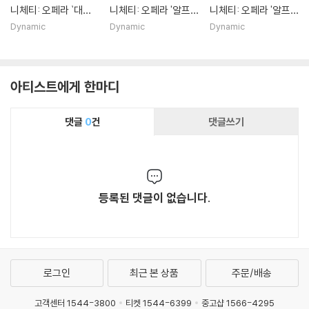
니체티: 오페라 `대홍
니체티: 오페라 '알프
니체티: 오페라 '알프
수` (Donizetti: Il Dilu
레도 대왕' (Gaetano
레도 대왕' (Gaetano
Dynamic
Dynamic
Dynamic
vio Universale)
Donizetti: Alfredo Il
Donizetti: Alfredo Il
Grande)
Grande)
아티스트에게 한마디
댓글
0
건
댓글쓰기
등록된 댓글이 없습니다.
로그인
최근 본 상품
주문/배송
고객센터 1544-3800
티켓 1544-6399
중고샵 1566-4295