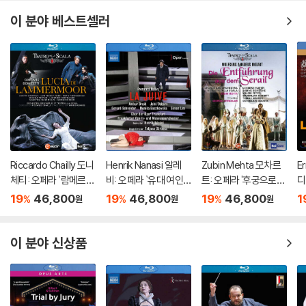
이 분야 베스트셀러
Riccardo Chailly 도니
Henrik Nanasi 알레
Zubin Mehta 모차르
E
체티: 오페라 `람메르모
비: 오페라 `유대 여인`
트: 오페라 '후궁으로부
디
르의 루치아` (Donizet
(Halevy: Opera `La J
터의 탈출' (Mozart: Di
타'
19
46,800
19
46,800
19
46,800
1
%
%
%
원
원
원
ti: Opera `Lucia Di La
uive`)
e Entfuhrung aus de
a)
mmermoor`)
m Serail)
이 분야 신상품