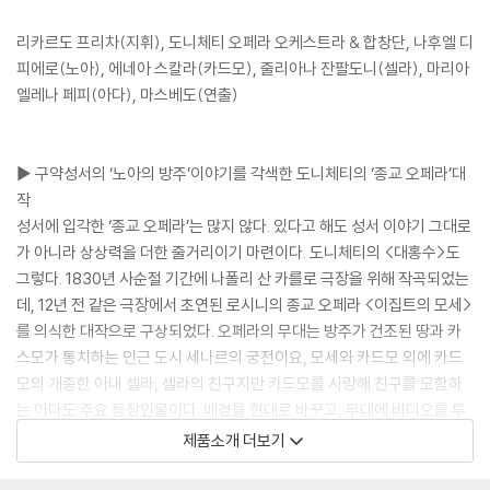
리카르도 프리차(지휘), 도니체티 오페라 오케스트라 & 합창단, 나후엘 디
피에로(노아), 에네아 스칼라(카드모), 줄리아나 잔팔도니(셀라), 마리아
엘레나 페피(아다), 마스베도(연출)
▶ 구약성서의 ‘노아의 방주’이야기를 각색한 도니체티의 ‘종교 오페라’대
작
성서에 입각한 ‘종교 오페라’는 많지 않다. 있다고 해도 성서 이야기 그대로
가 아니라 상상력을 더한 줄거리이기 마련이다. 도니체티의 <대홍수>도
그렇다. 1830년 사순절 기간에 나폴리 산 카를로 극장을 위해 작곡되었는
데, 12년 전 같은 극장에서 초연된 로시니의 종교 오페라 <이집트의 모세>
를 의식한 대작으로 구상되었다. 오페라의 무대는 방주가 건조된 땅과 카
스모가 통치하는 인근 도시 세나르의 궁전이요, 모세와 카드모 외에 카드
모의 개종한 아내 셀라, 셀라의 친구지만 카드모를 사랑해 친구를 모함하
는 아다도 주요 등장인물이다. 배경을 현대로 바꾸고, 무대에 비디오를 투
사한 ‘마스베도’의 연출이 무척 인상적이고 출연진도 기대 이상이다. 마스
제품소개 더보기
베도는 이탈리아 연출가 니콜로 마사차와 야코포 베도니가 공동 작업할 때
의 이름이다.