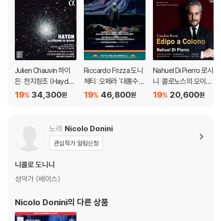
니다.
※ 아웃케이스/구성품/포장 상태
1) 제작/배송 과정에서 경미한 아웃케이스 주름, 모서리 눌림 및 갈라짐이
발생할 수 있습니다. 반품을 원하실 경우 미개봉 상태로 문의 부탁드립니
다.
Julien Chauvin 하이
Riccardo Frizza 도니
Nahuel Di Pierro 로시
2) 스틸북 케이스 제작 과정에서 기포 혹은 경미한 인쇄 오류가 발생할 수
든: 천지창조 (Haydn:
체티: 오페라 `대홍수`
니: 콜로노스의 오이디
있습니다.
La Creation du mon
(Donizetti: Il Diluvio
푸스 (Gioachino Ros
19
34,300
19
46,800
19
20,600
%
%
%
원
원
원
3) 렌티큘러 스틸북의 경우, 보호필름이 붙어 판매되기도 합니다. 보호필
de)
Universale)
sini: Edipo A Colono)
름 손상에 의한 교환/반품은 불가합니다.
4) 본품 보호를 위해 노란색의 카톤 박스로 재포장한 경우, 카톤박스 손상
노래
Nicolo Donini
에 의한 교환/반품은 불가합니다.
관심작가 알림신청
5) 아웃케이스/구성품/포장 상태 불량에 의한 교환/반품 신청시 불량 확
인을 위해 개봉 시의 동영상을 요청할 수 있으며, 동영상이 없는 경우 교
니콜로 도니니
환/반품이 제한될 수 있습니다.
성악가 (베이스)
※ 디스크 재생 불량
Nicolo Donini
의 다른 상품
1) 기기 문제로 인해 발생하는 재생 불량 현상에 대해서는 반품/교환이 불
가하니 최신 소프트웨어로 업데이트된 DVD/BD 전용 기기에서 재생하실