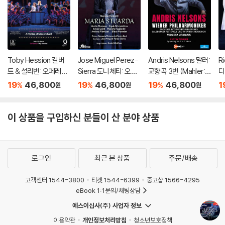
Toby Hession 길버
Jose Miguel Perez-
Andris Nelsons 말러:
Ri
트 & 설리번: 오페레타 `
Sierra 도니체티: 오페
교향곡 3번 (Mahler: S
디
배심재판` 외 (Gilbert
라 `마리아 스투아르다`
ymphony No.3)
카토
19
46,800
19
46,800
19
46,800
1
%
%
%
원
원
원
& Sullivan: Operetta
(Donizetti: Opera `M
La
`Trial By Jury`)
aria Stuarda`)
`)
이 상품을 구입하신 분들이 산 분야 상품
로그인
최근 본 상품
주문/배송
고객센터 1544-3800
티켓 1544-6399
중고샵 1566-4295
eBook 1:1문의/채팅상담
예스이십사(주) 사업자 정보
이용약관
개인정보처리방침
청소년보호정책