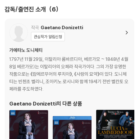
감독/출연진 소개
6
[보조자료]
작곡
Gaetano Donizetti
- 1830년 사순절 시즌을 위해 작곡된 가에타노 도니체티의 <대홍수>는
관심작가 알림신청
나폴리의 산 카를로 왕립극장에서 초연되었다. 모델은 12년 전 같은 극장
가에타노 도니체티
에서 크게 히트한 로시니의 <이집트의 모세>였다. 홍해가 갈라지는 장관
에 견줄만한 대홍수를 무대에 구현하는 것이 핵심이었지만 음악적으로도
1797년 11월 29일, 이탈리아 롬바르디아, 베르가모 ~ 1848년 4월
로시니에 비교될 수 있도록 심혈을 기울였다. 나폴리에서는 큰 성공을 거
8일 베르가모)는 이탈리아의 오페라 작곡가이다. 그의 가장 유명한
두지 못하자 도니체티는 4년 후 제노바의 테아트로 카를로 펠리체를 위한
작품으로는 《람메르무어의 루치아》, 《사랑의 묘약》이 있다. 도니체
개정판을 만들었다. 본 영상은 나폴리 버전에 입각했다.
티는 빈첸초 벨리니, 조아키노 로시니와 함께 19세기 전반 벨칸토 오
페라를 주도하였다.
- 줄거리를 요약하면 다음과 같다. 신의 대홍수 징벌을 인지한 노아와 그
Gaetano Donizetti
의 다른 상품
가족은 센나르 외곽에 방주를 준비한다. 센나르 영주 카드모의 개종한 아
내 셀라는 남편이 개종에 분노해 자신을 경멸하고 신을 불쾌하게 했다고
노아에게 고백한다. 카드모의 부하들이 방주를 불태우려 하자 셀라는 남편
에게 돌아가 설득할 것을 결심한다. 한편 셀라의 오랜 친구인 아다는 카드
모를 사랑한 나머지 셀라가 종교적 이유가 아니라 노아의 장남과 불륜에