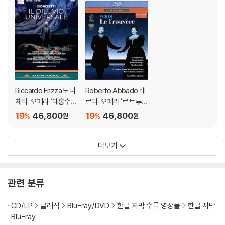
것을 권유해 드립니다.
2) 정전기와 먼지로 인해 재생이 원활하지 않은 경우가 있습니다. 디스크
를 마른 천으로 닦으시거나, DVD 클리너 등 전용 제품을 이용하면 대부분
해결됩니다.
3) 일부 PC 연결형 ODD의 경우 호환 상의 문제로 정상적인 디스크도 재
생이 불가능한 경우가 있습니다. 독립형 전용 플레이어 사용을 권장드리
며, ODD 사용으로 인한 재생 불량의 경우 교환 시에도 동일한 오류가 발
Riccardo Frizza 도니
Roberto Abbado 베
생할 수 있음을 알려드립니다.
체티: 오페라 `대홍수`
르디: 오페라 '르 트루베
(Donizetti: Il Diluvio
르' (Verdi: Le Trouve
19
46,800
19
46,800
%
%
원
원
※ 디스크 외관 불량
Universale)
re)
디스크에 미세한 잔 흠집이 남아있거나 인쇄 면이 깨끗하지 않은 경우가
있으며, 상품의 불량이 아닙니다. 단, 재생에 이상이 있는 경우에는 불량으
더보기
로 인한 반품/교환이 가능합니다.
※ 교환/반품 안내
관련 분류
1) 불량으로 인한 교환/반품 요청 시에는 불량 확인을 위해 개봉 시의 동영
상을 요청할 수 있으며, 동영상이 없는 경우 교환/반품이 제한될 수 있습니
CD/LP
클래식
Blu-ray/DVD
한글 자막 수록 영상물
한글 자막
다.
Blu-ray