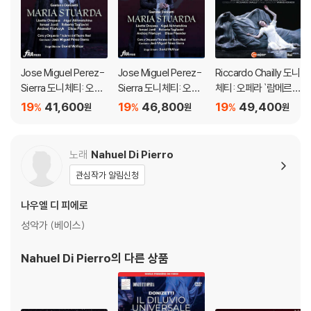
빠졌기 때문에 개종한 것이라고 모함한다. 노아는 신의 분노를 거스르지
말라고 경고하지만 카드모는 방주를 파괴하고자 접근해 노아 부자와 셀라
를 체포한다. 카드모는 아내에게 사형을 선고하고 아다와 결혼을 약속한
다. 셀라는 저지르지도 않은 배신을 인정하고 마지막으로 아들을 포옹할
수 있게 해달라고 부탁하지만 카드모는 아들에게도 어미의 죄상을 밝히겠
Jose Miguel Perez-
Jose Miguel Perez-
Riccardo Chailly 도니
다며 차갑게 대한다. 셀라는 방주에 갇힌 노아에게 카드모가 그들 모두를
Sierra 도니체티: 오페
Sierra 도니체티: 오페
체티: 오페라 `람메르모
라 `마리아 스투아르다`
라 `마리아 스투아르다`
르의 루치아` (Donizet
죽이기로 결정했다는 소식을 전하고 노아는 대홍수의 임박을 예고한다. 결
19
41,600
19
46,800
19
49,400
%
%
%
원
원
원
(Donizetti: Opera `M
(Donizetti: Opera `M
ti: Opera `Lucia Di La
혼식이 열릴 궁전에 다시 셀라가 돌아간다. 카드모는 노아의 신을 부인하
aria Stuarda`)
aria Stuarda`)
mmermoor`)
는 조건으로 셀라를 받아들이겠다고 하고, 그녀는 아들을 되찾기 위해 동
의했다가 번개에 맞아 쓰러지고 대홍수로 갑자기 물이 불어난다. 풍랑이
노래
Nahuel Di Pierro
가라앉은 후 소수의 생존자들만이 산 정상에 모여든다.
관심작가 알림신청
나우엘 디 피에로
DVD/ Blu-ray 구매시 참고 사항 안내드립니다.
성악가 (베이스)
※ 4K블루레이, 3D 블루레이 재생 관련 안내
1) 4K UHD 디스크는 대용량의 데이터 전송이 필요하므로 4K전용 플레
Nahuel Di Pierro
의 다른 상품
이어를 사용하셔야 합니다. 더불어 플레이어 소프트웨어 최신 버전의 업데
이트, 대용량 케이블 사용이 필수입니다.
2) 3D 블루레이는 전용 플레이어와 3D 지원 TV를 통해서만 재생 가능합