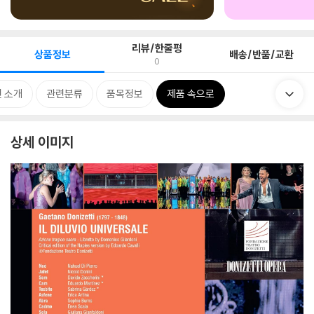
리뷰/한줄평
상품정보
배송/반품/교환
0
 소개
관련분류
품목정보
제품 속으로
상세 이미지