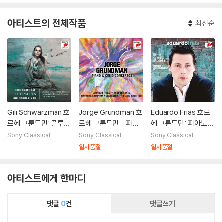
아티스트의 전체작품
최신순
Gili Schwarzman 호
Jorge Grundman 호
Eduardo Frias 호르
르헤 그룬드만: 플루트
르헤 그룬드만 - 피아
헤 그룬드만: 피아노
작품집 (Jorge Grun
노, 첼로 협주곡 (Pian
작품집 - 에두아르도
Sony Classical
Sony Classical
Sony Classical
dman: Flute Work
o Concerto Op.63,
프리아스 (Jorge Gru
일시품절
일시품절
s)
Cello Concerto Op.
ndman: Little Grea
78)
t Stories)
아티스트에게 한마디
댓글
0
건
댓글쓰기