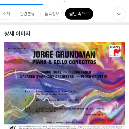
0
트 소개
관련분류
품목정보
음반 속으로
상세 이미지