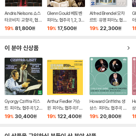
Andris Nelsons 쇼스
Glenn Gould 베토벤:
Alfred Brendel 모차
G
타코비치: 교향곡, 협주
피아노 협주곡 1, 2, 3,
르트: 유명 피아노 협주
아
곡 (Shostakovich: S
4, 5번 `황제` - 글렌 굴
곡집 (Mozart: The G
번 
19
81,800
19
17,500
19
22,300
1
%
%
%
원
원
원
ymphonies, Concer
드 (Beethoven: The
reat Piano Concerto
o
tos, Lady Macbeth
5 Piano Concertos)
s)
5
of Mtsensk District)
이 분야 신상품
Gyorgy Cziffra 리스
Arthur Fiedler 거슈
Howard Griffiths 생
H
트: 피아노 협주곡 1,2번
윈: 피아노 협주곡 F장
상스: 피아노 협주곡 2
상
(Liszt: Piano Concer
조 (Gershwin: Conc
번 외 (Saint-Saens:
번
19
30,400
19
122,400
19
20,800
1
%
%
%
원
원
원
tos Nos.1 & 2) [UHQ
erto in F, Cuban Ove
Piano Concerto No.
물
CD]
rture, I Got Rhythm)
2 etc)
a
[2LP]
o 
이 상품을 구입하신 분들이 산 분야 상품