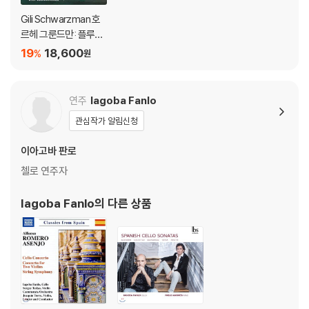
Gili Schwarzman 호
르헤 그룬드만: 플루트
작품집 (Jorge Grund
19
18,600
%
원
man: Flute Works)
연주
Iagoba Fanlo
관심작가 알림신청
이아고바 판로
첼로 연주자
Iagoba Fanlo
의 다른 상품