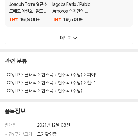
Joaquin Torre 알폰소
Iagoba Fanlo / Pablo
로메로 아센호 : 첼로 협
Amoros 스페인의 첼
주곡, 두 대의 바이올린
로 소나타 - 이아고바
19
16,900
19
19,500
%
%
원
원
과 현을 위한 협주곡, 현
파늘로, 파블로 아모로
을 위한 교향곡, 디베르
스 (Spanish Cello So
더보기
티멘토
natas - Gerhard / Ha
lffter / Bacarisse / T
apia / Prieto)
관련 분류
CD/LP
클래식
협주곡
협주곡 (수입)
피아노
CD/LP
클래식
협주곡
협주곡 (수입)
첼로
CD/LP
클래식
협주곡
협주곡 (수입)
품목정보
발매일
2021년 12월 08일
시간/무게/크기
크기확인중