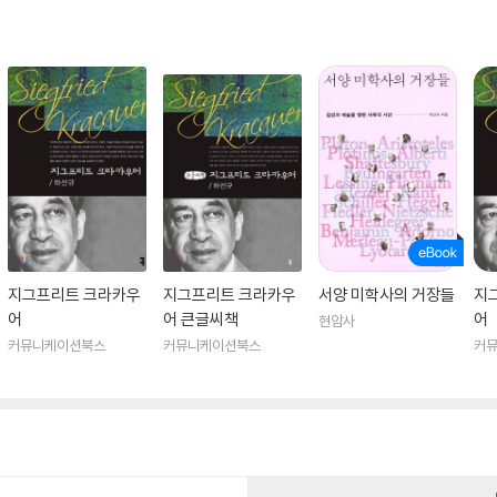
지그프리트 크라카우
지그프리트 크라카우
서양 미학사의 거장들
지
어
어 큰글씨책
어
현암사
커뮤니케이션북스
커뮤니케이션북스
커