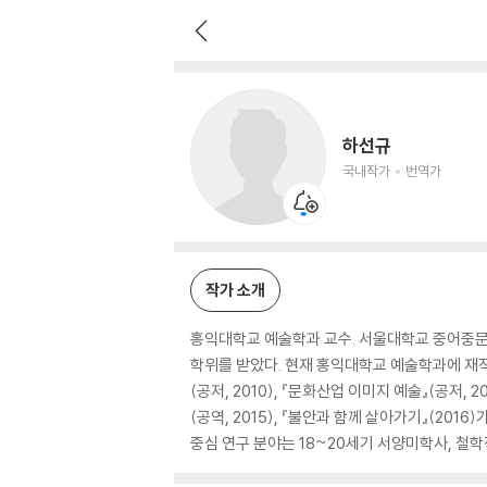
하선규
국내작가
번역가
하선규
국내작가
번역가
작가 소개
홍익대학교 예술학과 교수. 서울대학교 중어중문
학위를 받았다. 현재 홍익대학교 예술학과에 재직하
(공저, 2010), 『문화산업 이미지 예술』(공저,
(공역, 2015), 『불안과 함께 살아가기』(201
중심 연구 분야는 18~20세기 서양미학사, 철학