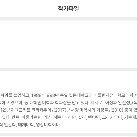
작가파일
학과를 졸업하고, 1988~1998년 독일 쾰른대학교와 베를린자유대학교에서
고 있으며, 동 대학원 미학과 학과장을 맡고 있다. 저서로 『이성과 완전성』(독일어
 2012), 『지그프리트 크라카우어』(2017), 『서양 미학사의 거장들』(2018) 
6)가 있다. 칸트, 바움가르텐, 레싱, 헤르더, 하만, 실러, 벤야민, 크라카우어, 
적 인간학, 매체미학, 영상미학이다.