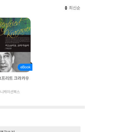
최신순
그프리트 크라카우
뮤니케이션북스