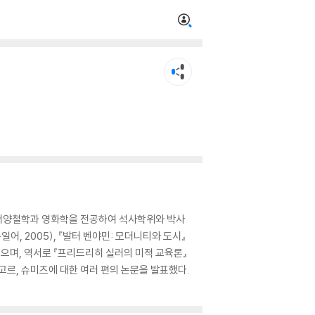
 서양철학과 영화학을 전공하여 석사학위와 박사
, 2005), 『발터 벤야민: 모더니티와 도시』
등이 있으며, 역서로 『프리드리히 실러의 미적 교육론』
키르케고르, 슈미츠에 대한 여러 편의 논문을 발표했다.