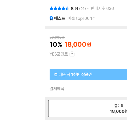
8.9
판매지수
636
21
베스트
미술 top100 1주
20,000
원
10
18,000
YES포인트
앱 다운 시 1천원 상품권
결제혜택
종이책
18,000