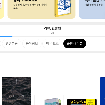
리뷰/한줄평
21
관련분류
품목정보
책 속으로
출판사 리뷰