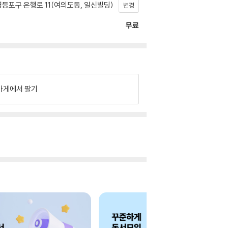
등포구 은행로 11(여의도동, 일신빌딩)
변경
무료
가게에서 팔기