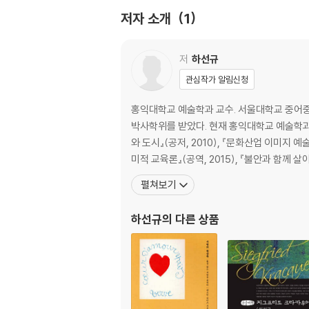
고대와 중세 시기
저자 소개
1
1. 플라톤 : 시와 예술에 관한 성찰의 시조
시적 모방의 매혹과 위험성 | 대화편 『심포지온』
2. 아리스토텔레스 : 시적 서사에 관한 최초의 
저
하선규
시적·예술적 모방의 복권 | 시적 서사의 가치와 
관심작가 알림신청
3. 플로티노스 : 빛과 형상의 감각적 힘의 긍정
미를 통한 영혼의 고양 | 일자의 형이상학과 살아
홍익대학교 예술학과 교수. 서울대학교 중어
4. 중세 미학 개괄 : 빛, 비례, 내면성을 통한 신
박사학위를 받았다. 현재 홍익대학교 예술학과에
기독교 신앙과 현세적 삶의 긍정 | 신이 창조한 
와 도시』(공저, 2010), 『문화산업 이미지 예
미적 교육론』(공역, 2015), 『불안과 함께 살
르네상스와 근대 초기
펼쳐보기
5. 알베르티 : 르네상스의 실천적 기예가의 초상
르네상스적인, 너무도 르네상스적인 | 통합적이며
하선규
의 다른 상품
6. 섀프츠베리 : 내적 창조성을 통한 윤리적 미학
성격의 인상학 | 제2의 성격과 예술적 기호 | 
근대 미학의 시기
7. 바움가르텐 : 시적 진실을 위한 미학의 주창자
감성적 인간의 복권 | ‘펠릭스 에스테티쿠스’, 