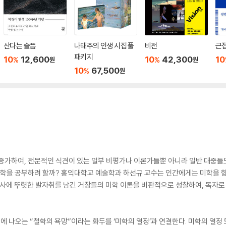
산다는 슬픔
나태주의 인생 시집 풀
비전
근
패키지
10
12,600
10
42,300
10
%
%
원
원
10
67,500
%
원
증가하여, 전문적인 식견이 있는 일부 비평가나 이론가들뿐 아니라 일반 대중들
학을 공부하려 할까? 홍익대학교 예술학과 하선규 교수는 인간에게는 미학을 향한
학사에 뚜렷한 발자취를 남긴 거장들의 미학 이론을 비판적으로 성찰하여, 독자로
에 나오는 “철학의 욕망”이라는 화두를 ‘미학의 열정’과 연결한다. 미학의 열