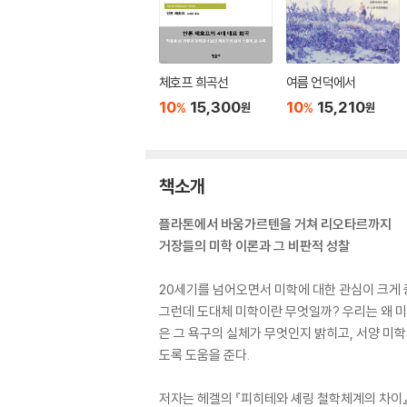
체호프 희곡선
여름 언덕에서
10
15,300
10
15,210
%
%
원
원
책소개
플라톤에서 바움가르텐을 거쳐 리오타르까지
거장들의 미학 이론과 그 비판적 성찰
20세기를 넘어오면서 미학에 대한 관심이 크게 
그런데 도대체 미학이란 무엇일까? 우리는 왜 미
은 그 욕구의 실체가 무엇인지 밝히고, 서양 미
도록 도움을 준다.
저자는 헤겔의 『피히테와 셰링 철학체계의 차이』