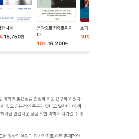
접한 세계
음악으로 자유로워지
호퍼 A-Z
장인의 
다
15,750
10
19,800
10
3
%
%
%
원
원
10
16,200
%
원
도 미학의 필요성을 인정하고 또 요구하고 있다.
 깊고 근본적인 욕구가 있다고 말한다. 이 책
 하여금 인간다운 삶을 위한 미학에 다가갈 수 있
정 또한 철학의 욕망과 마찬가지로 어떤 문제적인