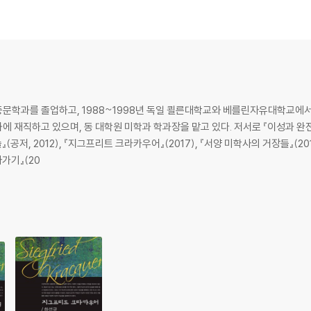
에 나타난 시와 철학의 대결
예술철학
철학적 평가
 있는 형상의 미학
중문학과를 졸업하고, 1988~1998년 독일 쾰른대학교와 베를린자유대학교에
성의 계시
 재직하고 있으며, 동 대학원 미학과 학과장을 맡고 있다. 저서로 『이성과 완전성』
우주의 완전성, 개별자의 내면성, 빛의 미학
술』(공저, 2012), 『지그프리트 크라카우어』(2017), 『서양 미학사의 거장들』(
아가기』(20
 실천적인 예술 이론 | 알베르티의 교훈
창조적 형상과 열광적 관조의 미학
새로운 인간성의 이상