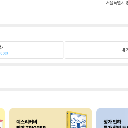
서울특별시 영
팔기
내 
000원