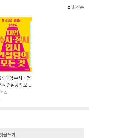
최신순
24 대입 수시ㆍ정
 입시컨설팅의 모든
오럭스
판
댓글쓰기