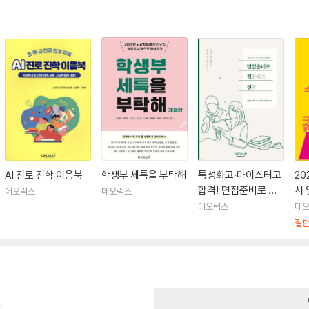
AI 진로 진학 이음북
학생부 세특을 부탁해
특성화고·마이스터고
20
합격! 면접준비로 직
시
데오럭스
데오럭스
업계고 진학
것
데오럭스
데
절
건