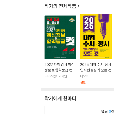
작가의 전체작품
2027 대학입시 핵심
2025 대입 수시·정시
정보 & 합격등급 컷
입시컨설팅의 모든 것
리더스입시교육원
데오럭스
절판
작가에게 한마디
댓글
0