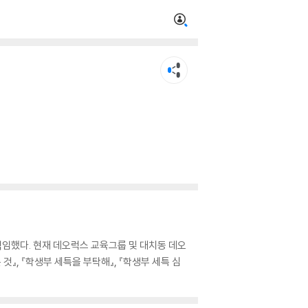
임했다. 현재 데오럭스 교육그룹 및 대치동 데오
』, 『학생부 세특을 부탁해』, 『학생부 세특 심