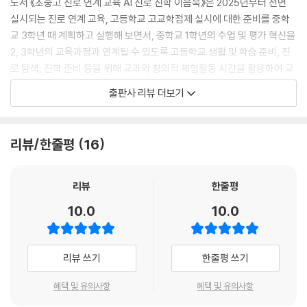
도서 《초중고 진로 연계 교육 AI 진로 진학 이음북》은 2025년부터 전면
실시되는 진로 연계 교육, 고등학교 고교학점제 실시에 대한 준비를 중학
교 3학년 때 계획하고 실행해 보면서, 중학교 1학년의 수업 및 평가 혁신을
2, 3학년의 교육과정과 연계될 수 있도록 고등학교 생활 및 학습 준비, 진
로 탐색, 진학 준비 등을 위해 교과와 창의적 체험활동 시간을 활용하여 교
육하는데 디딤돌이 되고자 발간하였습니다.
출판사 리뷰 더보기
기존의 ‘미니 자유 학기’ 또는 ‘진로 연계 학기’ 등으로 부르는 것을 2022
교육과정 총론 시안에 따라 진로 연계 교육으로 용어를 통일하여 사용합니
리뷰/한줄평
16
다. 따라서 진로 연계 교육 단계를 초등학교는 6학년 2학기에 실시하고, 중
학교는 자유학기제로 중학교 1학년 1학기, 3학년은 미리 보는 고교학점제
준비를 계획하고 실행해 보며, 고등학교는 1학년부터 고교학점제가 시행
리뷰
한줄평
됩니다. 중학교에서부터 대학 진학 계열(학과)을 선택하고 준비하는 습관
10.0
10.0
이 진학에서 매우 중요합니다. 고교학점제는 공통과목을 통해 기초소양과
학업능력을 함양하고 자신의 적성과 진로에 맞는 대학 계열(학과)을 선택
하고 그 계열에 따른 선택 교과목을 선택하여 이수하는데, 이러한 계획을
리뷰 쓰기
한줄평 쓰기
중학교 3학년부터 준비하면 큰 도움이 될 것입니다.
혜택 및 유의사항
혜택 및 유의사항
총 9개 파트로 ▲Ⅰ. 초·중·고 진로 연계 교육 ▲Ⅱ. 초등 진로 인식기 ▲Ⅲ.