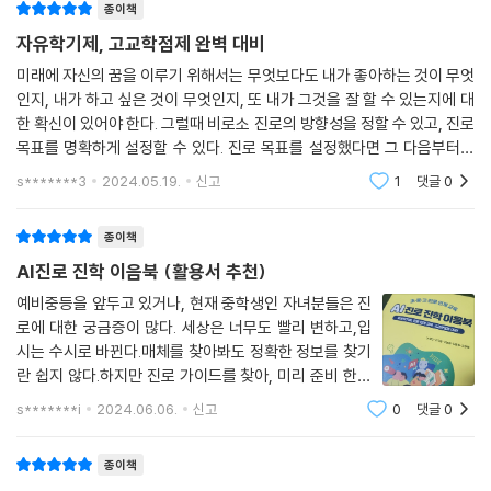
종이책
자유학기제, 고교학점제 완벽 대비
미래에 자신의 꿈을 이루기 위해서는 무엇보다도 내가 좋아하는 것이 무엇
인지, 내가 하고 싶은 것이 무엇인지, 또 내가 그것을 잘 할 수 있는지에 대
한 확신이 있어야 한다. 그럴때 비로소 진로의 방향성을 정할 수 있고, 진로
목표를 명확하게 설정할 수 있다. 진로 목표를 설정했다면 그 다음부터는
이 모든 것들을 계획화하여 하나하나 실행해 나가는 것이 중요하다.근래
s*******3
2024.05.19.
신고
1
댓글
0
들어 진로,
종이책
AI진로 진학 이음북 (활용서 추천)
예비중등을 앞두고 있거나, 현재 중학생인 자녀분들은 진
로에 대한 궁금증이 많다. 세상은 너무도 빨리 변하고,입
시는 수시로 바뀐다.매체를 찾아봐도 정확한 정보를 찾기
란 쉽지 않다.하지만 진로 가이드를 찾아, 미리 준비 한다
면, 아직은 생소한 고교학점제,대학전공,그 이후의 삶에
s*******i
2024.06.06.
신고
0
댓글
0
도 큰 도움이 될것이다.최근 AI진로 이음북을 읽고나선 차
에서도 침대위에서도 꺼내본다. 그랬더니 아
종이책