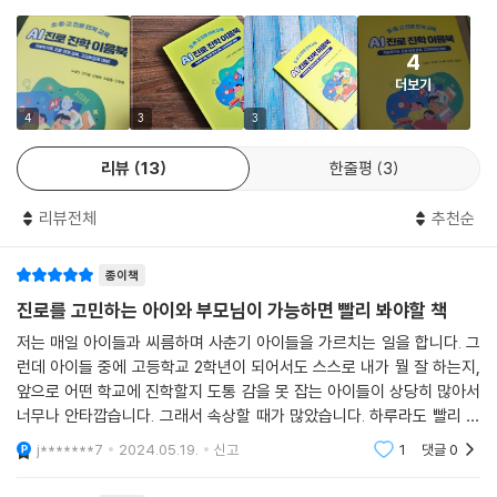
중등 자기 이해 ▲Ⅳ. 생성형 AI 진로 ▲Ⅴ. 계열(학과) 이해 ▲Ⅵ. 슬기로
운 학생부 플래너 ▲Ⅶ. 진로 연계 교과 교육 ▲Ⅷ. 미리 보는 고교학점
4
제 ▲Ⅸ. 미리 보는 고등학교 진학으로 구성되어 있습니다.
더보기
특히 ▲Ⅲ. 중등 자기 이해 부분에서는 홀랜드 검사, 다중지능 검사, 가치
4
3
3
관 검사, MBTI 검사, 에니어그램 검사 등 다양한 검사를 통해서 진로 목표
리뷰
13
한줄평
3
를 명확하게 설정하고 계획하도록 도와주며 자신만의 특성을 이해하도록
제시합니다. 또 평소에 자신의 취미나 좋아하는 일, 잘하는 일, 스스로 어떤
리뷰전체
추천순
일을 했을 때 행복한가를 생각하는 시간을 갖게 해줍니다.
종이책
도서 『초·중·고 진로 연계 교육 AI 진로 진학 이음북』은 현재 진로·진학·학
습 상담 전문가로 활발히 활동하며 학생과 학부모를 위한 강연과 저술, 컨
진로를 고민하는 아이와 부모님이 가능하면 빨리 봐야할 책
설팅을 진행하고 있는 노성빈, 김지영, 이보배, 장광원, 진은혜 총 5명의
저는 매일 아이들과 씨름하며 사춘기 아이들을 가르치는 일을 합니다. 그
전문가 저자가 함께 만든 책입니다.
런데 아이들 중에 고등학교 2학년이 되어서도 스스로 내가 뭘 잘 하는지,
앞으로 어떤 학교에 진학할지 도통 감을 못 잡는 아이들이 상당히 많아서
너무나 안타깝습니다. 그래서 속상할 때가 많았습니다. 하루라도 빨리 아
이들이 초등시절과 중등 기간에 이 책을 읽고 스스로 미래와 진로에 대해
j*******7
2024.05.19.
신고
1
댓글
0
구체적인 방향을