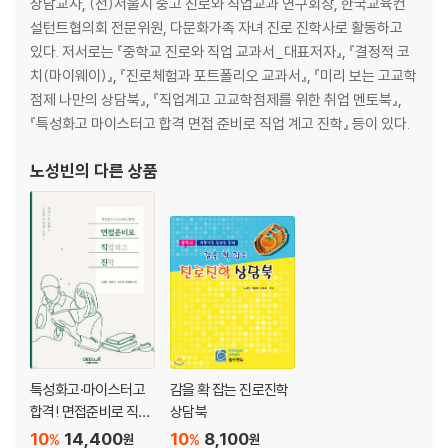
상담교사, (전)서울시 중고 진로와 직업교과 연구회장, 한국교육컨
설턴트협의회 전문위원, 다문화가족 자녀 진로 진학사로 활동하고
있다. 저서로는 『중학교 진로와 직업 교과서_대표저자』, 『결정적 코
치(마이웨이)』, 『진로체험과 포트폴리오 교과서』, 『미리 보는 고교학
점제 나만의 상담북』, 『직업계고 고교학점제를 위한 취업 멘토북』,
『특성화고 마이스터고 합격 면접 준비로 직업 계고 진학』 등이 있다.
노성빈
의 다른 상품
특성화고·마이스터고
감을 확 잡는 진로진학
합격! 면접준비로 직업
상담북
계고 진학
10
14,400
10
8,100
%
%
원
원