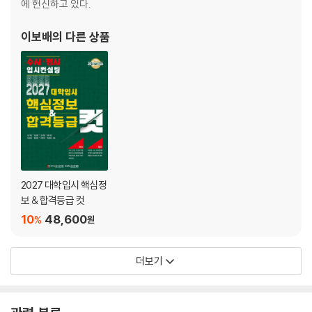
에 헌신하고 있다.
이보배
의 다른 상품
2027 대학입시 핵심정
보 & 합격등급 컷
10
48,600
%
원
더보기