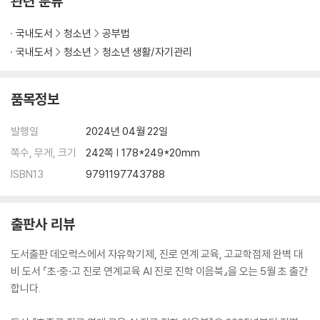
관련 분류
국내도서
청소년
공부법
국내도서
청소년
청소년 생활/자기관리
품목정보
발행일
2024년 04월 22일
쪽수, 무게, 크기
242쪽 | 178*249*20mm
ISBN13
9791197743788
출판사 리뷰
도서출판 데오럭스에서 자유학기제, 진로 연계 교육, 고교학점제 완벽 대
비 도서 『초·중·고 진로 연계교육 AI 진로 진학 이음북』을 오는 5월 초 출간
합니다.