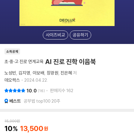
사이즈비교
공유하기
소득공제
AI 진로 진학 이음북
초·중·고 진로 연계교육
노성빈
김지영
이보배
장광원
진은혜
저
데오럭스
2024.04.22.
10.0
판매지수
162
16
베스트
공부법 top100 20주
15,000
원
10
13,500