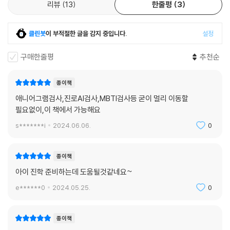
리뷰
13
한줄평
3
클린봇
이 부적절한 글을 감지 중입니다.
설정
구매한줄평
추천순
종이책
애니어그램검사,진로AI검사,MBTI검사등 굳이 멀리 이동할
필요없이,이 책에서 가능해요
s*******i
2024.06.06.
0
종이책
아이 진학 준비하는데 도움될것같네요~
e******0
2024.05.25.
0
종이책