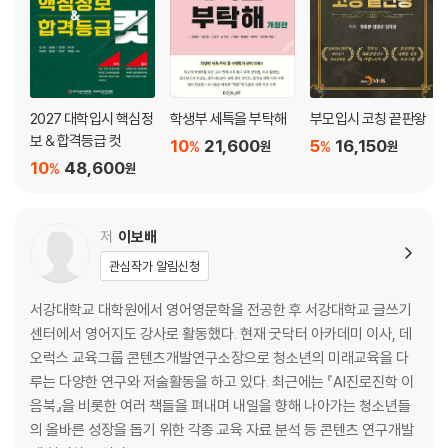
2027 대학입시 핵심정
학생부 세특을 부탁해
부모입시 코칭 끝판왕
보 & 합격등급 컷
10
21,600
5
16,150
%
%
원
원
10
48,600
%
원
저
이보배
관심작가 알림신청
서강대학교 대학원에서 영어영문학을 전공한 후 서강대학교 글쓰기
센터에서 영어지도 강사로 활동했다. 현재 굿닥터 아카데미 이사, 데
오럭스 교육그룹 콘텐츠개발연구소장으로 청소년의 미래교육을 다
루는 다양한 연구와 저술활동을 하고 있다. 최근에는 『AI진로진학 이
음북』을 비롯한 여러 책들을 펴내며 내일을 향해 나아가는 청소년들
의 올바른 성장을 돕기 위한 각종 교육 자료 분석 등 콘텐츠 연구개발