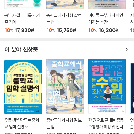
공부가 결국 너를 지켜
중학교에서 시험 잘 보
이토록 공부가 재미있
시
줄 거야
는 법
어지는 순간
사
10
17,820
10
15,750
10
16,200
1
%
%
%
원
원
원
이 분야 신상품
우등생을 만드는 중학
중학교에서 시험 잘 보
한 권으로 끝내는 중등
영
교 입학 설명서
는 법
수행평가 최상위 전략
플