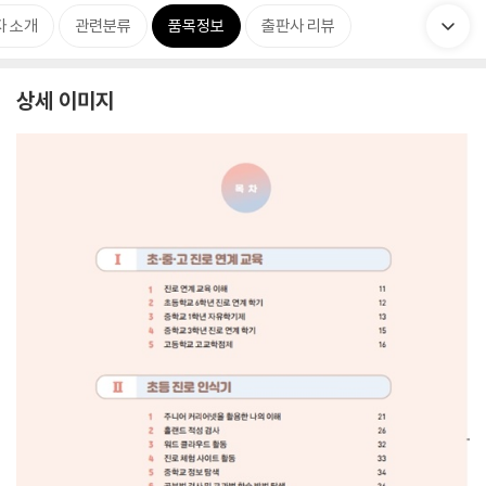
자 소개
관련분류
품목정보
출판사 리뷰
상세 이미지