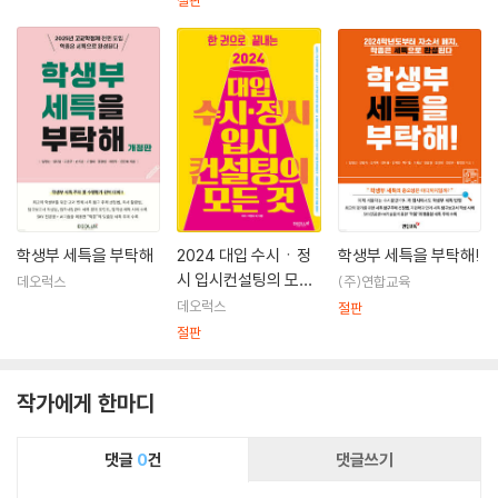
절판
학생부 세특을 부탁해
2024 대입 수시ㆍ정
학생부 세특을 부탁해!
시 입시컨설팅의 모든
데오럭스
(주)연합교육
것
데오럭스
절판
절판
작가에게 한마디
댓글
0
건
댓글쓰기