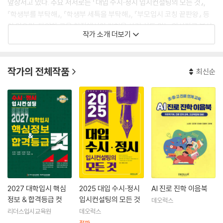
앞장서고 있다. 주요 저서로는 『대입 수시·정시 입시컨설팅의 모든 것』,
『학생부를 부탁해』, 『학생부 세특을 부탁해』, 『부모입시 코칭 끝판왕』 등
이 있으며, 다양한 교육 현장에서의 경험을 살려 심도 있는 입시자료 분석
작가 소개 더보기
업무도 담당하고 있다.
작가의 전체작품
최신순
2027 대학입시 핵심
2025 대입 수시·정시
AI 진로 진학 이음북
정보 & 합격등급 컷
입시컨설팅의 모든 것
데오럭스
리더스입시교육원
데오럭스