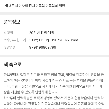
국내도서
사회 정치
교육
교육학 일반
품목정보
발행일
2021년 11월 01일
쪽수, 무게, 크기
139쪽 | 150g | 190*260*20mm
ISBN13
9791196809799
책 속으로
하브루타의 철학은‘친구를 도와’우정을 쌓고, 협력을 강화하며, 연합을 공
고하게 하는 것입니다. 학창 시절에 친구와 서로 돕는 추억을 만들어야 합
니다. 그런 우정을 기반으로 사회에 나가 지속적인 협력으로 이어지고 세
상을 개선할 수 있도록 연합하게 합니다.
하브루타 협력학습은 목적과 방향에 있어서 기존의 협동학습이나 협력학
습과는 다릅니다. 전통적인 협동학습이나 협력학습이 공동의 과제를 수행