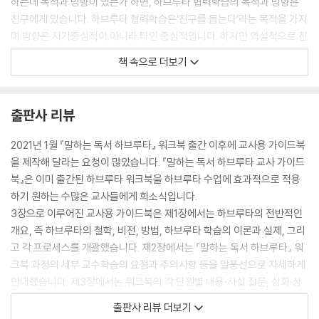
하는데 목적과 방향이 있는가 하면, 하브루타 협력학습의 목적과 방향은
친구에게 있습니다. 하브루타 협력학습은‘친구를 돕는다’라는 목적을 가지
며 방향은 자기중심적이 아니라 타인 중심적입니다. 하지만 역설적으로 친
구를 돕는 학습 과정에서 자신도 많은 성장과 발전을 하게 됩니다.
책 속으로 더보기
--- 본문 중에서
출판사 리뷰
2021년 1월 『말하는 독서 하브루타』 워크북 출간 이후에 교사용 가이드북
을 제작해 달라는 요청이 많았습니다. 『말하는 독서 하브루타 교사 가이드
북』은 이미 출간된 하브루타 워크북을 하브루타 수업에 효과적으로 적용
하기 원하는 수많은 교사들에게 희소식입니다.
3장으로 이루어진 교사용 가이드북은 제1장에서는 하브루타의 전반적인
개요, 즉 하브루타의 철학, 비전, 방법, 하브루타 학습의 이론과 실제, 그리
고 각 프로세스를 개괄했습니다. 제2장에서는 『말하는 독서 하브루타』 워
크북 과정의 세부 교수학습의 요점과 주의사항 등을 말풍선으로 자세하게
안내했습니다. 제3장에서는 워크북의 각 단원별 내용·사실 질문, 심화·상
상 질문, 3단계 해석하기의 예시문과 교사의 전체토론 도움말을 수록했습
출판사 리뷰 더보기
니다.