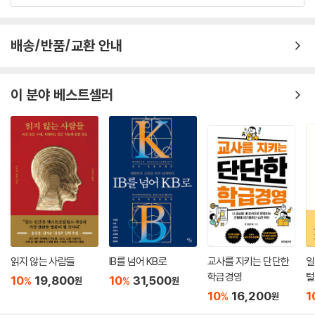
배송/반품/교환 안내
이 분야 베스트셀러
읽지 않는 사람들
IB를 넘어 KB로
교사를 지키는 단단한
일
학급경영
털
10
19,800
10
31,500
%
%
원
원
10
16,200
1
%
원