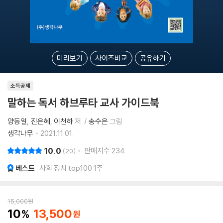
미리보기
사이즈비교
공유하기
소득공제
말하는 독서 하브루타 교사 가이드북
양동일
진은혜
이천하
저
송수은
그림
생각나무
2021.11.01.
10.0
판매지수
234
20
베스트
사회 정치 top100 1주
15,000
원
10
13,500