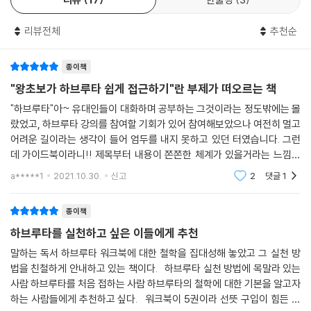
리뷰전체
추천순
종이책
"왕초보가 하브루타 쉽게 접근하기"란 부제가 떠오르는 책
"하브루타"아~ 유대인들이 대화하며 공부하는 그것이라는 정도밖에는 몰
랐었고, 하브루타 강의를 참여할 기회가 있어 참여해보았으나 여전히 멀고
어려운 길이라는 생각이 들어 엄두를 내지 못하고 있던 터였습니다. 그런
데 가이드북이라니!! 제목부터 내용이 쫀쫀한 체계가 있을거라는 느낌이
들었습니다.역시나~! 하브루타의 아주 기본 바탕을 탄탄히 해줄 하브루타
a*****1
2021.10.30.
신고
2
댓글
1
가치관(?) 세우기
종이책
하브루타를 실천하고 싶은 이들에게 추천
말하는 독서 하브루타 워크북에 대한 철학을 집대성해 놓았고 그 실천 방
법을 친철하게 안내하고 있는 책이다. 하브루타 실천 방법에 목말라 있는
사람 하브루타를 처음 접하는 사람 하브루타의 철학에 대한 기본을 알고자
하는 사람들에게 추천하고 싶다. 워크북이 5권이라 선뜻 구입이 힘든 사