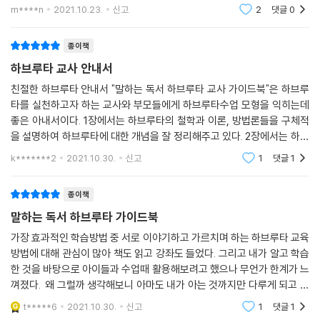
람은 이 책을 먼저 구입해서 읽어보는 것도 좋을 것 같다 저자의 하브루타
m****n
2021.10.23.
신고
2
댓글
0
종이책
하브루타 교사 안내서
친절한 하브루타 안내서 "말하는 독서 하브루타 교사 가이드북"은 하브루
타를 실천하고자 하는 교사와 부모들에게 하브루타수업 모형을 익히는데
좋은 아내서이다. 1장에서는 하브루타의 철학과 이론, 방법론들을 구체적
을 설명하여 하브루타에 대한 개념을 잘 정리해주고 있다. 2장에서는 하브
루타 학습에 대한 구체적인 아내서 역할을 하여 과정 하나하나를 이해하고
k*******2
2021.10.30.
신고
1
댓글
1
적용하는 방법
종이책
말하는 독서 하브루타 가이드북
가장 효과적인 학습방법 중 서로 이야기하고 가르치며 하는 하브루타 교육
방법에 대해 관심이 많아 책도 읽고 강좌도 들었다. 그리고 내가 알고 학습
한 것을 바탕으로 아이들과 수업때 활용해보려고 했으나 무언가 한계가 느
껴졌다. 왜 그럴까 생각해보니 아마도 내가 아는 것까지만 다루게 되고 아
이들의 질문과 대답에 대해 촉진하고 가이드 하는 방법에 있어 어려움이
t*****6
2021.10.30.
신고
1
댓글
1
있었음을