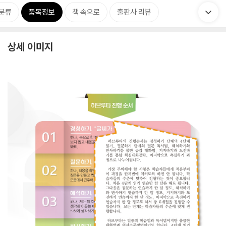
분류
품목정보
책 속으로
출판사 리뷰
상세 이미지