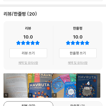
하브루타를 익히는 과정은 하브루타가 단순히 학습법이나 독서법이 아니
라, 대화법과 의사소통기술을 익히며 ‘우정을 돈독히 하고, 협력을 강화하
리뷰/한줄평
20
며, 연합을 공고히 한다’라는 ‘하브루타의 철학’을 담고 있습니다. 하브루타
의 비전은 하브루타 교육을 통해 지성, 인성, 영성을 겸비한 미래세대로 세
우는 것입니다.
리뷰
한줄평
현장에서 하브루타 수업을 진행하는 교사들은 제2장에서 말풍선으로 설
10.0
10.0
명한 단계별 학습의 주안점과 제3장에 수록된 풍부한 질문과 해석의 사례
를 참고하여 더욱 풍성한 수업을 설계할 수 있습니다.
리뷰 쓰기
한줄평 쓰기
혜택 및 유의사항
혜택 및 유의사항
4
더보기
5
3
3
리뷰
17
한줄평
3