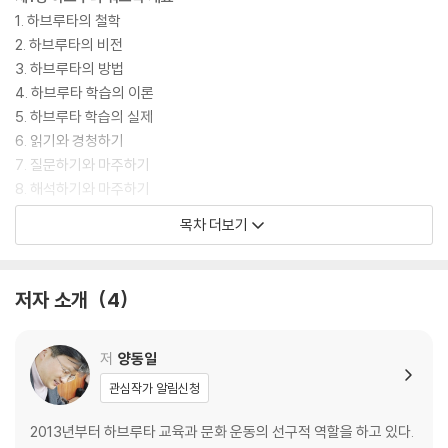
1. 하브루타의 철학
2. 하브루타의 비전
3. 하브루타의 방법
4. 하브루타 학습의 이론
5. 하브루타 학습의 실제
6. 읽기와 경청하기
7. 질문하기와 마주하기
8. 해석하기와 마주하기
9. 반사하기와 공감하기
목차 더보기
10. 지지하기와 도움 주기
11. 도전하기와 도움 주기
12. 촉진하기와 도움 주기
저자 소개
4
제2장 단계별 학습 주안점
효과적인 하브루타 학습 꿀팁
저
양동일
짝꿍의 대화습관 알아보기
관심작가 알림신청
하브루타 진행순서
1. 경청하기
2013년부터 하브루타 교육과 문화 운동의 선구적 역할을 하고 있다.