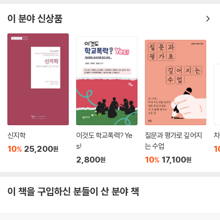
이 분야 신상품
신지학
이것도 학교폭력? Ye
질문과 평가로 깊어지
차
s!
는 수업
10
25,200
1
%
원
2,800
10
17,100
%
원
원
이 책을 구입하신 분들이 산 분야 책