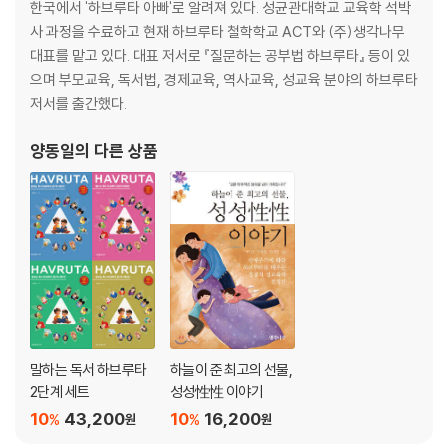
2. 질문하기
한국에서 '하브루타 아빠'로 알려져 있다. 성균관대학교 교육학 석박
3. 해석하기
사 과정을 수료하고 현재 하브루타 철학학교 ACT와 (주)생각나무
4. 반사하기
대표를 맡고 있다. 대표 저서로 『질문하는 공부법 하브루타』 등이 있
5. 지지하기
으며 부모교육, 독서법, 경제교육, 역사교육, 성교육 분야의 하브루타
6. 도전하기
저서를 출간했다.
정 리
촉진하기
양동일
의 다른 상품
제3장 질문과 해석의 예시 및 쉬우르
1. 제1권 친절천사의 제안
2. 제2권 왕명을 어긴 이유
3. 제3권 절망하지 않은 이유
4. 제4권 그릇 안에 담긴 술
5. 제5권 병든 사자의 깨달음
말하는 독서 하브루타
하늘이 준 최고의 선물,
2단계 세트
성성性性 이야기
10
43,200
10
16,200
%
%
원
원