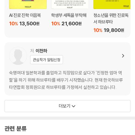
AI 진로 진학 이음북
학생부 세특을 부탁해
청소년을 위한 진로독
서 하브루타
10
13,500
10
21,600
%
%
원
원
10
19,800
%
원
저
이천하
관심작가 알림신청
숙명여대 일본학과를 졸업하고 직장맘으로 살다가 '진정한 엄마 역
할'을 하기 위해 하브루타를 배우기 시작했습니다. 현재 한국하브루
타연합회 정회원으로 하브루타를 가정에서 실천하고 있습니다.
더보기
관련 분류