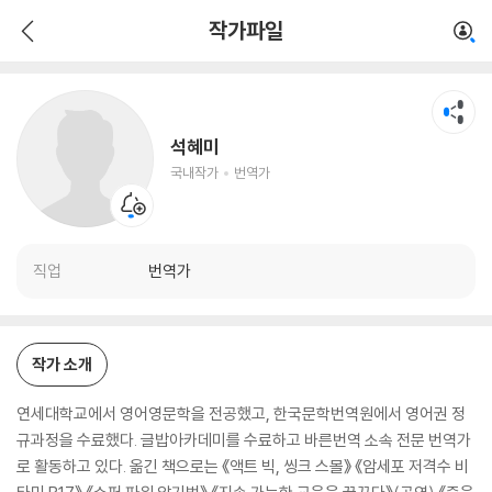
석혜미
작가파일
국내작가
번역가
석혜미
국내작가
번역가
직업
번역가
작가 소개
연세대학교에서 영어영문학을 전공했고, 한국문학번역원에서 영어권 정
규과정을 수료했다. 글밥아카데미를 수료하고 바른번역 소속 전문 번역가
로 활동하고 있다. 옮긴 책으로는 《액트 빅, 씽크 스몰》 《암세포 저격수 비