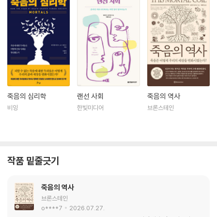
죽음의 심리학
랜선 사회
죽음의 역사
비잉
한빛미디어
브론스테인
작품 밑줄긋기
죽음의 역사
브론스테인
o****7
2026.07.27.