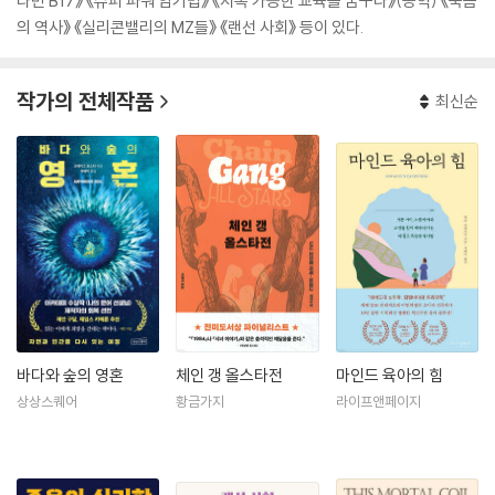
타민 B17》 《슈퍼 파워 암기법》 《지속 가능한 교육을 꿈꾸다》(공역) 《죽음
의 역사》 《실리콘밸리의 MZ들》 《랜선 사회》 등이 있다.
작가의 전체작품
최신순
바다와 숲의 영혼
체인 갱 올스타전
마인드 육아의 힘
상상스퀘어
황금가지
라이프앤페이지