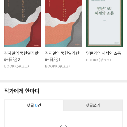
김재일의 묵헌일기默
김재일의 묵헌일기默
명문가의 처세와 소통
軒日記 2
軒日記 1
BOOKK(부크크)
BOOKK(부크크)
BOOKK(부크크)
작가에게 한마디
댓글
0
건
댓글쓰기