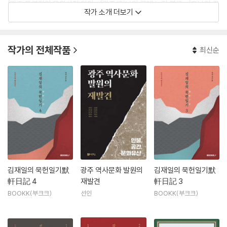
「광주 풍영정의 문화사적 의의」, 「광주/전남의 근대 누정 연구」, 「호남의 근
작가 소개 더보기
대 누정 작가?작품 연구」, 「해남윤씨 문중 문헌록 연구」, 「화순 물염정과 적
벽문화」, 「노사학파의 누정 건립활동 연구」, 「‘병자창의록’ 연구」, 「1900년
전후 화순 유학의 흥성과 정의림의 역할」, 「성균관박사 이흠의 입격과정과
작가의 전체작품
최신순
경의문대」, 「19세기 해남 향리 정우형의 수신간찰 연구」이 있다.
김재일의 묵헌일기默
광주 역사문화 발원의
김재일의 묵헌일기默
軒日記 4
재발견
軒日記 3
BOOKK(부크크)
선인
BOOKK(부크크)