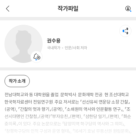
권수용
작가파일
국내작가
인문/사회 저자
권수용
국내작가
인문/사회 저자
작가 소개
전남대학교와 동 대학원을 졸업. 문학박사. 문화재학 전공. 현 조선대학교
한국학자료센터 전임연구원. 주요 저서로는 『선산유씨 연운당 소장 간찰』
(공역), 『간찰의 멋과 향기』(공역), 『소쇄원의 역사와 인문활동 연구』, 『조
선시대명인 간찰첩』(공역)『부자유친』(편역), 『삼한당 일기』(편역), 『화순
충의록』이 있다. 주요 논문으로는 「담양지역 학구당의 역사와 그 의미」,
「창평학구당의 인적 구성과 운영 형태」, 「16세기 호남 무등산권 원림문화」,