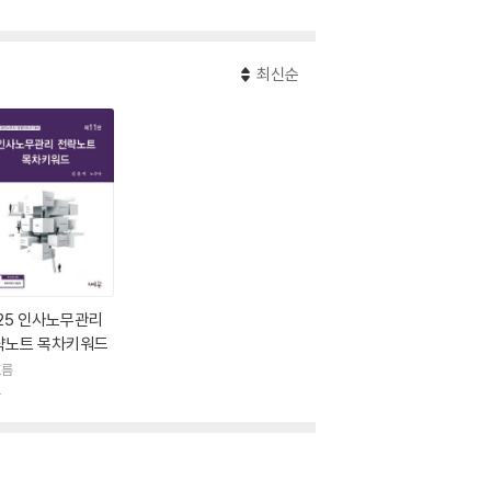
최신순
25 인사노무관리
략노트 목차키워드
흐름
판