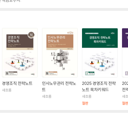
 책임노무사.
경영조직 전략노트
인사노무관리 전략노
2025 경영조직 전략
20
트
노트 목차키워드
전
새흐름
새흐름
새흐름
새
절판
절