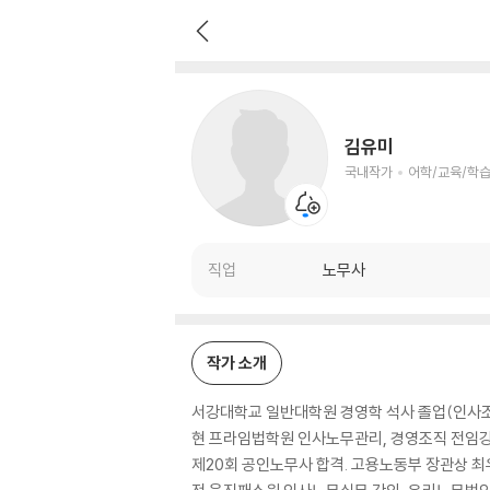
김유미
국내작가
어학/교육/학습 저자
김유미
국내작가
어학/교육/학습
직업
노무사
작가 소개
서강대학교 일반대학원 경영학 석사 졸업(인사조
현 프라임법학원 인사노무관리, 경영조직 전임강사
제20회 공인노무사 합격. 고용노동부 장관상 최우