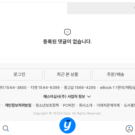
건
등록된 댓글이 없습니다.
로그인
최근 본 상품
주문/배송
터 1544-3800
티켓 1544-6399
중고샵 1566-4295
eBook 1:1문의/채팅
예스이십사(주) 사업자 정보
관
개인정보처리방침
청소년보호정책
PC버전
회사소개
거래처관계자께
도서홍
Copyright © YES24 Corp. All Rights Reserved.