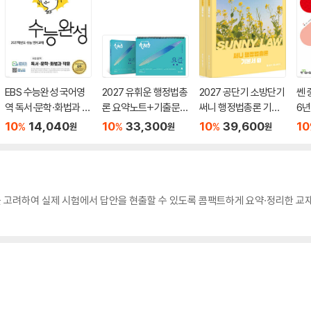
EBS 수능완성 국어영
2027 유휘운 행정법총
2027 공단기 소방단기
쎈 
역 독서·문학·화법과 작
론 요약노트+기출문제
써니 행정법총론 기본
6년
문 (2026년)
(요.플.)
서
10
14,040
10
33,300
10
39,600
10
%
%
%
원
원
원
고려하여 실제 시험에서 답안을 현출할 수 있도록 콤팩트하게 요약·정리한 교재로 