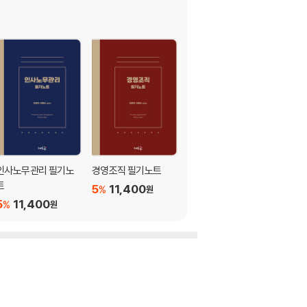
인사노무관리 필기노
경영조직 필기노트
올어바웃 공인노무사
트
5
11,400
5
22,800
%
%
원
원
5
11,400
%
원