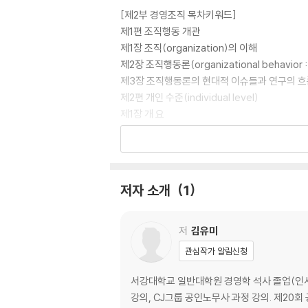
[제2부 경영조직 목차키워드]
제1편 조직행동 개관
제1장 조직(organization)의 이해
제2장 조직행동론(organizational behavior 
제3장 조직행동론의 현대적 이슈들과 연구의 
제2편 개인 수준(individual level)
제1장 개 요
제2장 다양성(diversity) (=개인차)
제3장 지각(perception)
제4장 성격(personality)
제5장 가치관(value)
저자 소개
1
제6장 태도(attitudes), 신뢰(trust)
제7장 감정(emotion), 직무 스트레스(job str
제8장 동기부여(motivation)
저
김유미
제9장 학습(learning)
관심작가 알림신청
제3편 집단 수준(group level)
제1장 개 요
서강대학교 일반대학원 경영학 석사 졸업(인사
제2장 집단(group)과 팀(team)
강의, CJ그룹 공인노무사 과정 강의. 제20