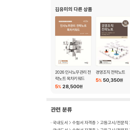
제3장 갈등(conflict), 협상(negotiation)
제4장 권력(power), 임파워먼트(empowerment)
김유미
의 다른 상품
제5장 커뮤니케이션(의사소통, communicatio
제6장 리더십(leadership)
제7장 의사결정(decision making)
제4편 조직 수준(organizational level)
제1장 개 요
제2장 조직이론(organization theory)
제3장 조직구조(organizational structure)
제4장 조직구조의 설계(design of organization
제5장 조직문화(organizational culture),
2026 인사노무관리 전
경영조직 전략노트
제6장 조직변화(organizational change)와 조
략노트 목차키워드
5
50,350
%
원
5
28,500
%
원
[부록 기출문제]
관련 분류
국내도서
수험서 자격증
고등고시/전문직