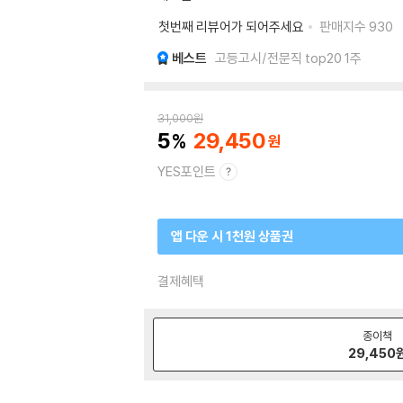
첫번째 리뷰어가 되어주세요
판매지수
930
베스트
고등고시/전문직 top20 1주
31,000
원
5
29,450
YES포인트
앱 다운 시 1천원 상품권
결제혜택
종이책
29,450