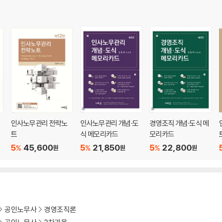
, 조직 정치(organizational politics)
n)
의 이해
al structure)
 윤리(ethics), 기업의 사회적 책임(CSR)
인사노무관리 전략노
인사노무관리 개념·도
경영조직 개념·도식 메
직개발(organizational development)
트
식 메모리카드
모리카드
5
45,600
5
21,850
5
22,800
%
%
%
원
원
원
공인노무사
경영조직론