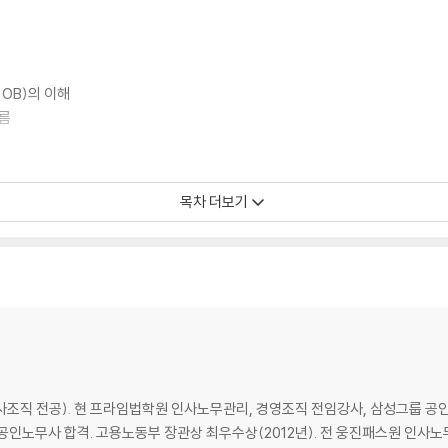
: OB)의 이해
흐름
목차 더보기
ess)
조직 전공). 현 프라임법학원 인사노무관리, 경영조직 전임강사, 삼성그룹 공인
회 공인노무사 합격. 고용노동부 장관상 최우수상(2012년). 전 웅진패스원 인사