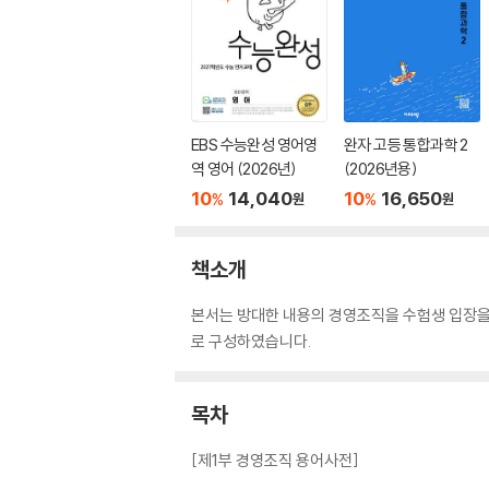
EBS 수능완성 영어영
완자 고등 통합과학 2
역 영어 (2026년)
(2026년용)
10
14,040
10
16,650
%
%
원
원
책소개
본서는 방대한 내용의 경영조직을 수험생 입장을 
로 구성하였습니다.
목차
[제1부 경영조직 용어사전]