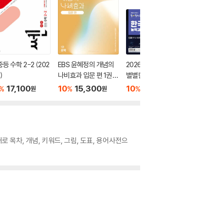
중등 수학 2-2 (202
EBS 윤혜정의 개념의
2026 큰별쌤 최태성의
오투 중학 
)
나비효과 입문 편 1권
별별한국사 한국사능
026년)
문학 (2026년용)
력검정시험 심화(1,2,3
17,100
10
15,300
10
17,100
10
1
%
%
%
%
원
원
원
급) 상
목차, 개념, 키워드, 그림, 도표, 용어사전으