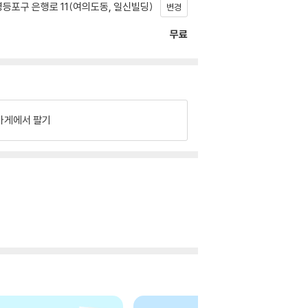
등포구 은행로 11(여의도동, 일신빌딩)
변경
무료
가게에서 팔기