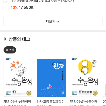
EBS 윤혜정의 개념의 나비효과 수능 편 (2026년)
10
17,550
%
원
더보기
이 상품의 태그
#분철
EBS 수능완성 영어영
완자 고등 통합과학 2
EBS 수능완성 국어영
2