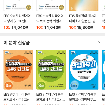
EBS 수능완성 영어영
EBS 수능완성 국어영
EBS 윤혜정의 개념의
E
역 영어 (2026년)
역 독서·문학·화법과 작
나비효과 입문 편 1권
역
문 (2026년)
문학 (2026년용)
체
10
14,040
10
14,040
10
15,300
1
%
%
%
원
원
원
이 분야 신상품
EBS 만점마무리 봉투
EBS 만점마무리 봉투
EBS 만점마무리 봉투
E
모의고사 시즌2 고난도
모의고사 시즌2 고난도
모의고사 과학탐구영
모
영어영역 3회분 (2026
수학영역 3회분 (2026
역 화학1 5회분 (2026
역