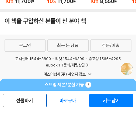
10
11,700
10
11,700
10
8,550
1
%
%
%
원
원
원
년)
년)
년)
0
이 책을 구입하신 분들이 산 분야 책
로그인
최근 본 상품
주문/배송
고객센터 1544-3800
티켓 1544-6399
중고샵 1566-4295
eBook 1:1문의/채팅상담
예스이십사(주) 사업자 정보
이용약관
개인정보처리방침
청소년보호정책
스프링 제본/분철 가능
PC버전
회사소개
거래처관계자께
도서홍보
광고
선물하기
바로구매
카트담기
Copyright © YES24 Corp. All Rights Reserved.
MATOM13