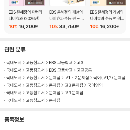
14. 한글 맞춤법
15. 국어의 변화
EBS 윤혜정의 패턴의
EBS 윤혜정의 개념의
EBS 윤혜정의 개념의
정답 모아서 보기
나비효과 (2026년)
나비효과 수능 편 + 워
나비효과 수능 편 워크
크북 세트 (2026년)
북 (2026년)
10
16,200
10
33,750
10
16,200
%
%
%
원
원
원
관련 분류
국내도서
고등참고서
EBS 고등학교
고3
국내도서
고등참고서
EBS 고등학교
고교공통
국내도서
고등참고서
문제집
고1ㆍ2 문제집
국어(고1,2) 문제집
국내도서
고등참고서
문제집
고3 문제집
국어영역
국내도서
고등참고서
문제집
고3 문제집
국내도서
고등참고서
문제집
품목정보