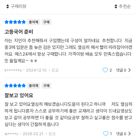
구매리뷰
추천순
종이책
구매
고등국어 준비
아는 지인이 추천해줘서 구입했는데 구성이 알차네요. 추천합니다. 지금
중3에 입문은 좀 늦은 감은 있지만 그래도 열심히 해서 빨리 따라잡아야겠
어요. 예스24에서 항상 구매합니다. 가격이랑 배송 모두 만족스럽습니다.
또 들릴께요~ ㅎㅎ
k******s
2024.12.10.
신고
2
댓글
0
종이책
구매
잘보고 있어요
잘 보고 있어요열심히 해보겠습니다도움이 된다고 하니까 저도 열심히
하게 됩니다혼자 스스로 공부하기에 좋은 교재라고 생각이 드네요영상도
보고 같이 공부하면 더 좋을 것 같아요공부 잘하고 싶고좋은 점수를 받고
싶다는 생각이 간절하게 듭니다
w****c
2026.02.21.
신고
1
댓글
0