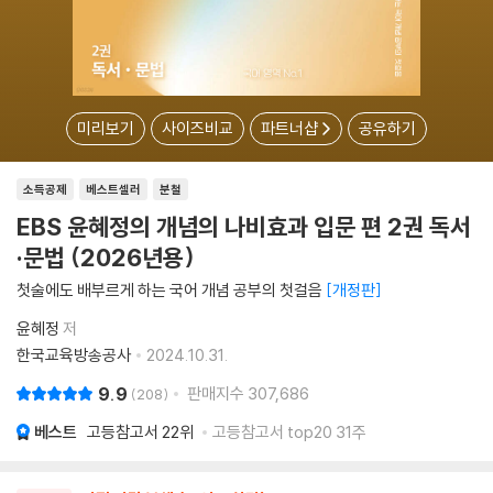
미리보기
사이즈비교
파트너샵
공유하기
소득공제
베스트셀러
분철
EBS 윤혜정의 개념의 나비효과 입문 편 2권 독서
·문법 (2026년용)
첫술에도 배부르게 하는 국어 개념 공부의 첫걸음
개정판
윤혜정
저
한국교육방송공사
2024.10.31.
9.9
판매지수
307,686
208
베스트
고등참고서
22위
고등참고서 top20 31주