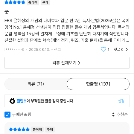
종이책
구매
굿
EBS 윤혜정의 개념의 나비효과 입문 편 2권 독서·문법(2025년)은 국어
영역 No.1 윤혜정 선생님이 직접 집필한 필수 개념 입문서입니다. 독서와
문법 영역을 15강씩 알차게 구성해 기초를 탄탄히 다지기에 적합합니다.
친절한 설명과 단계별 학습(개념 정리, 퀴즈, 기출 문제)을 통해 국어 개념
공부의 첫걸음을 도와주며, 부담 없이 국어 실력을 키우려는 학생들에게
l********9
2025.08.13.
신고
1
댓글
0
유용한 교재입니다.
리뷰 전체보기
리뷰
71
한줄평
137
클린봇
이 부적절한 글을 감지 중입니다.
설정
구매한줄평
추천순
종이책
구매