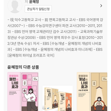
14. 문제 패턴 2_조금 더 생각해
저
윤혜정
15. 문제 패턴 3_〈보기〉 속 사례에 반응해
관심작가 알림신청
정답 모아서 보기
- 現 덕수고등학교 교사 - 前 면목고등학교 교사 - EBS 국어영역 강
2. 문법
사(2007~) - EBS 수능강의연구센터 파견 교사(2010~2011, 201
3) - EBS 언어 영역 교재관리단 감수 교사(2011) - 교육과학기술부
01. 음운의 변동 1
장관상 수상(2009) - EBS 언어 영역 최우수 강사 표창(2010~201
02. 음운의 변동 2
2/3년 연속 수상) 저서 - EBS [수능개념 - 윤혜정의 개념의 나비효
03. 품사 1
과] - EBS [수능개념 - 윤혜정의 개념의 나비효과 미니과제] - EBS
04. 품사 2
[윤혜정의 파이널 프러포즈 국어]
05. 형태소와 단어
06. 단어의 의미 관계
윤혜정
의 다른 상품
07. 문장 성분 1
08. 문장 성분 2
09. 문장의 구조
10. 종결/높임 표현
11. 시간/피동/사동 표현
12. 인용/부정 표현
13. 담화