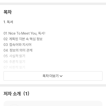
목차
1. 독서
01. Nice To Meet You, 독서!
02. 계획된 각본 속 핵심 정보
03. 접속어와 지시어
04. 정보의 의미 관계
05. 사실적 읽기
06. 추론적 읽기
07. 비판적 읽기
08. 지문 패턴 1_꼭 만나는 개념 정의-특징
목차 더보기
09. 지문 패턴 2_꼭 만나는 관점-차이점
10. 지문 패턴 3_자주 만나는 문제-해결책
11. 지문 패턴 4_자주 만나는 구조 분석-기능
저자 소개
1
12. 지문 패턴 5_만나면 당황스러운 원리-방법
13. 문제 패턴 1_웬만하면 다 맞혀