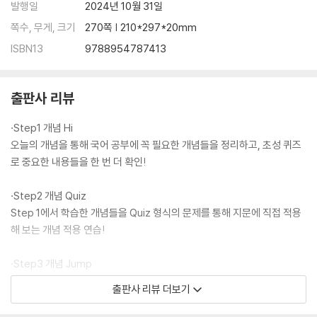
발행일
2024년 10월 31일
쪽수, 무게, 크기
270쪽 | 210*297*20mm
ISBN13
9788954787413
출판사 리뷰
·Step1 개념 Hi
오늘의 개념을 통해 국어 공부에 꼭 필요한 개념들을 정리하고, 초성 퀴즈
로 중요한 내용들을 한 번 더 확인!
·Step2 개념 Quiz
Step 1에서 학습한 개념들을 Quiz 형식의 문제를 통해 지문에 직접 적용
해 보는 개념 적용 연습!
·Step3 개념 Jump
직접 기출문제들을 풀어 보면서 배운 개념이 실제 기출문제에는 어떻게 적
출판사 리뷰 더보기
용되는지 알고 실제 시험에 대비!