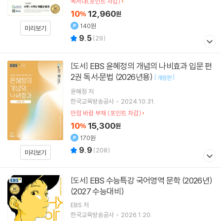
독서대(포인트 차감)
10
12,960
%
원
140원
미리보기
9.5
(
29
)
EBS 윤혜정의 개념의 나비효과 입문 편
[도서]
2권 독서·문법 (2026년용)
[
]
개정판
윤혜정
저
한국교육방송공사
2024.10.31.
만점 바람 부채 (포인트 차감)
10
15,300
%
원
170원
9.9
(
208
)
미리보기
EBS 수능특강 국어영역 문학 (2026년)
[도서]
(2027 수능대비)
EBS 저
한국교육방송공사
2026.1.20.