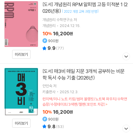
개념원리 RPM 알피엠 고등 미적분 1 (2
[도서]
026년용)
[
]
2022 개정 교육 과정 반영
개념원리 수학연구소
저
개념원리
2024.12.15.
10
16,200
%
원
900원
9.9
(
77
)
미리보기
매3비 매일 지문 3개씩 공부하는 비문
[도서]
학 독서 수능 기출 (2026년)
안인숙
저
키출판사
2025.12.3.
런치백/미니 노트 키링/썸머 블랭킷/노트북 파우치/수학연
습장/수정테이프/3색펜/젤펜(포인트 차감)
10
16,200
%
원
900원
미리보기
9.8
(
53
)