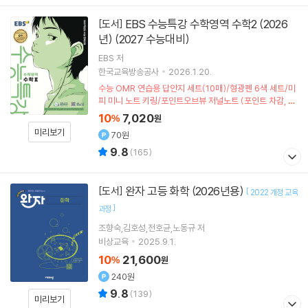
EBS 수능특강 수학영역 수학2 (2026
[도서]
년) (2027 수능대비)
EBS 저
한국교육방송공사
2026.1.20.
수능 OMR 연습용 답안지 세트(10매)/형광펜 6색 세트/미
피 미니 노트 키링/포인트오브뷰 저널노트 (포인트 차감, 한
정수량)
10
7,020
%
원
미리보기
70원
9.8
(
165
)
완자 고등 화학 (2026년용)
[도서]
[
2022 개정 교육
]
과정
조향숙,김호성,전호균,노동규 저
비상교육
2025.9.1.
10
21,600
%
원
240원
9.8
(
139
)
미리보기