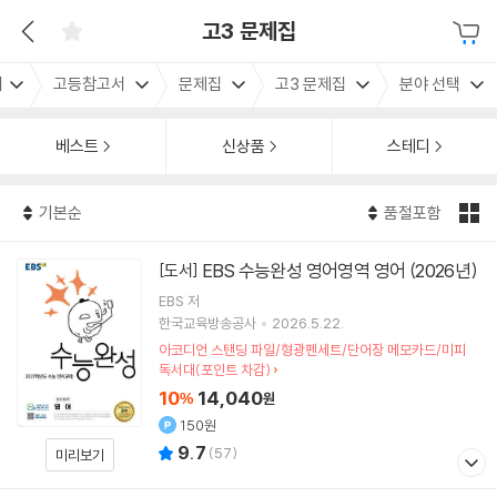
고3 문제집
서
고등참고서
문제집
고3 문제집
분야 선택
베스트
신상품
스테디
기본순
품절포함
EBS 수능완성 영어영역 영어 (2026년)
[도서]
EBS
저
한국교육방송공사
2026.5.22.
아코디언 스탠딩 파일/형광펜세트/단어장 메모카드/미피
독서대(포인트 차감)
10
14,040
%
원
150원
9.7
(
57
)
미리보기