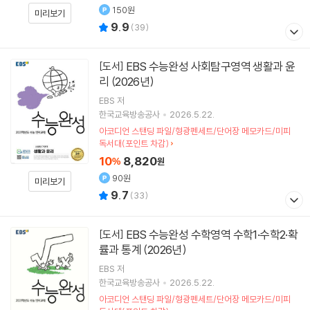
150원
미리보기
9.9
(
39
)
EBS 수능완성 사회탐구영역 생활과 윤
[도서]
리 (2026년)
EBS
저
한국교육방송공사
2026.5.22.
아코디언 스탠딩 파일/형광펜세트/단어장 메모카드/미피
독서대(포인트 차감)
10
8,820
%
원
90원
미리보기
9.7
(
33
)
EBS 수능완성 수학영역 수학1·수학2·확
[도서]
률과 통계 (2026년)
EBS
저
한국교육방송공사
2026.5.22.
아코디언 스탠딩 파일/형광펜세트/단어장 메모카드/미피