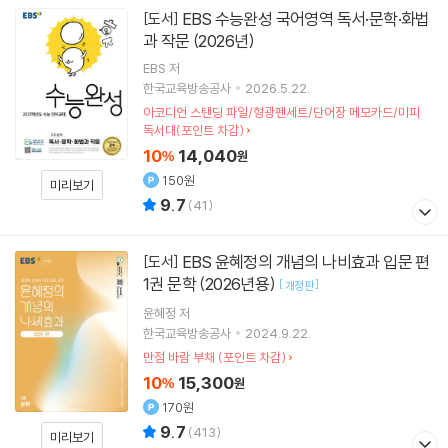
EBS 수능완성 국어영역 독서·문학·화법
[도서]
과 작문 (2026년)
EBS
저
한국교육방송공사
2026.5.22.
아코디언 스탠딩 파일/형광펜세트/단어장 메모카드/미피
독서대(포인트 차감)
10
14,040
%
원
150원
미리보기
9.7
(
41
)
EBS 윤혜정의 개념의 나비효과 입문 편
[도서]
1권 문학 (2026년용)
[
]
개정판
윤혜정
저
한국교육방송공사
2024.9.22.
만점 바람 부채 (포인트 차감)
10
15,300
%
원
170원
9.7
(
413
)
미리보기