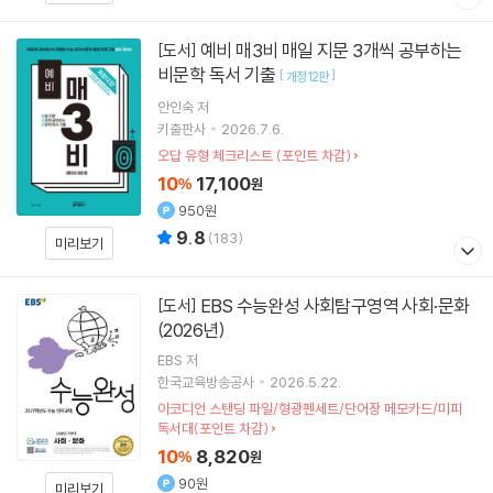
예비 매3비 매일 지문 3개씩 공부하는
[도서]
비문학 독서 기출
[
]
개정12판
안인숙
저
키출판사
2026.7.6.
오답 유형 체크리스트 (포인트 차감)
10
17,100
%
원
950원
9.8
(
183
)
미리보기
EBS 수능완성 사회탐구영역 사회·문화
[도서]
(2026년)
EBS
저
한국교육방송공사
2026.5.22.
아코디언 스탠딩 파일/형광펜세트/단어장 메모카드/미피
독서대(포인트 차감)
10
8,820
%
원
90원
미리보기