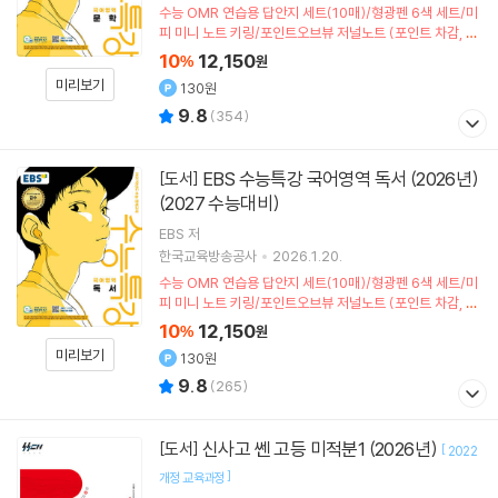
수능 OMR 연습용 답안지 세트(10매)/형광펜 6색 세트/미
피 미니 노트 키링/포인트오브뷰 저널노트 (포인트 차감, 한
정수량)
10
12,150
%
원
미리보기
130원
9.8
(
354
)
EBS 수능특강 국어영역 독서 (2026년)
[도서]
(2027 수능대비)
EBS 저
한국교육방송공사
2026.1.20.
수능 OMR 연습용 답안지 세트(10매)/형광펜 6색 세트/미
피 미니 노트 키링/포인트오브뷰 저널노트 (포인트 차감, 한
정수량)
10
12,150
%
원
미리보기
130원
9.8
(
265
)
신사고 쎈 고등 미적분1 (2026년)
[도서]
[
2022
]
개정 교육과정