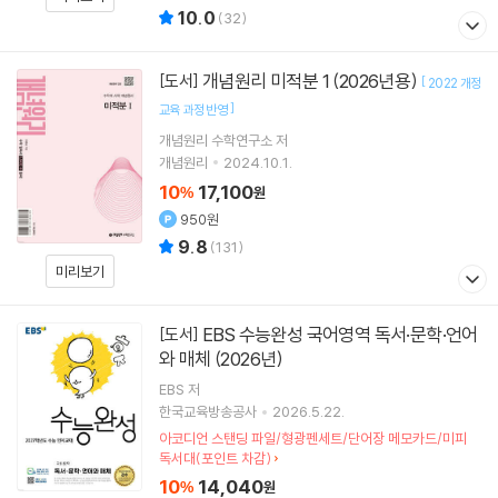
10.0
(
32
)
개념원리 미적분 1 (2026년용)
[도서]
[
2022 개정
]
교육 과정 반영
개념원리 수학연구소
저
개념원리
2024.10.1.
10
17,100
%
원
950원
9.8
(
131
)
미리보기
EBS 수능완성 국어영역 독서·문학·언어
[도서]
와 매체 (2026년)
EBS
저
한국교육방송공사
2026.5.22.
아코디언 스탠딩 파일/형광펜세트/단어장 메모카드/미피
독서대(포인트 차감)
10
14,040
%
원