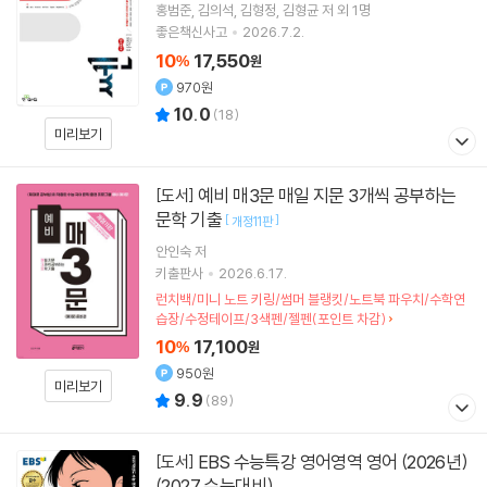
홍범준
김의석
김형정
김형균
저 외 1명
좋은책신사고
2026.7.2.
10
17,550
%
원
970원
10.0
(
18
)
미리보기
예비 매3문 매일 지문 3개씩 공부하는
[도서]
문학 기출
[
]
개정11판
안인숙
저
키출판사
2026.6.17.
런치백/미니 노트 키링/썸머 블랭킷/노트북 파우치/수학연
습장/수정테이프/3색펜/젤펜(포인트 차감)
10
17,100
%
원
950원
미리보기
9.9
(
89
)
EBS 수능특강 영어영역 영어 (2026년)
[도서]
(2027 수능대비)