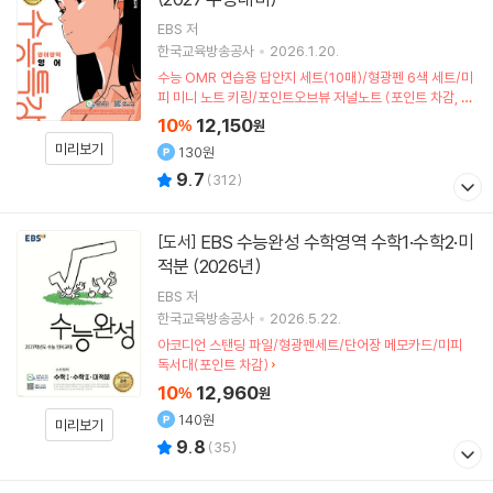
EBS 저
한국교육방송공사
2026.1.20.
수능 OMR 연습용 답안지 세트(10매)/형광펜 6색 세트/미
피 미니 노트 키링/포인트오브뷰 저널노트 (포인트 차감, 한
정수량)
10
12,150
%
원
미리보기
130원
9.7
(
312
)
EBS 수능완성 수학영역 수학1·수학2·미
[도서]
적분 (2026년)
EBS
저
한국교육방송공사
2026.5.22.
아코디언 스탠딩 파일/형광펜세트/단어장 메모카드/미피
독서대(포인트 차감)
10
12,960
%
원
140원
미리보기
9.8
(
35
)